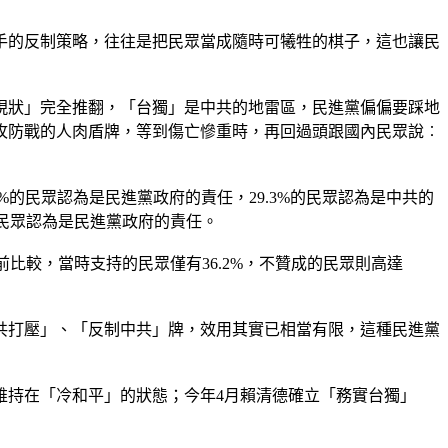
手的反制策略，往往是把民眾當成隨時可犧牲的棋子，這也讓民
現狀」完全推翻，「台獨」是中共的地雷區，民進黨偏偏要踩地
攻防戰的人肉盾牌，等到傷亡慘重時，再回過頭跟國內民眾說︰
的民眾認為是民進黨政府的責任，29.3%的民眾認為是中共的
的民眾認為是民進黨政府的責任。
前比較，當時支持的民眾僅有36.2%，不贊成的民眾則高達
共打壓」、「反制中共」牌，效用其實已相當有限，這種民進黨
維持在「冷和平」的狀態；今年4月賴清德確立「務實台獨」