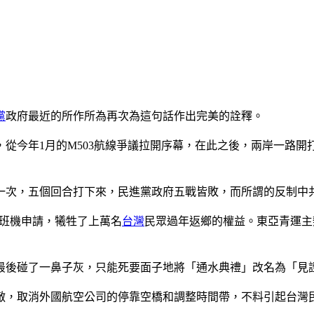
黨
政府最近的所作所為再次為這句話作出完美的詮釋。
，從今年1月的M503航線爭議拉開序幕，在此之後，兩岸一路
一次，五個回合打下來，民進黨政府五戰皆敗，而所謂的反制中
加班機申請，犧牲了上萬名
台灣
民眾過年返鄉的權益。東亞青運主
最後碰了一鼻子灰，只能死要面子地將「通水典禮」改名為「見
敵，取消外國航空公司的停靠空橋和調整時間帶，不料引起台灣