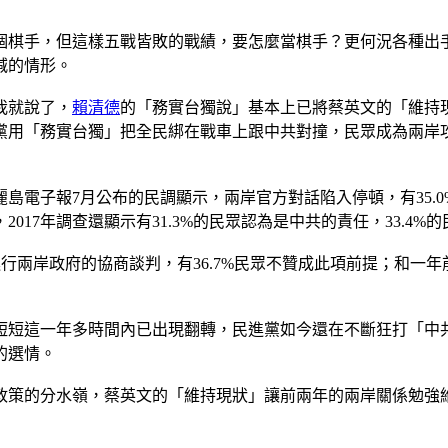
個棋手，但這樣五戰皆敗的戰績，要怎麼當棋手？更何況各種出
減的情形。
我就說了，
賴清德
的「務實台獨說」基本上已將蔡英文的「維持
黨用「務實台獨」把全民綁在戰車上跟中共對撞，民眾成為兩岸
電子報7月公布的民調顯示，兩岸官方對話陷入停頓，有35.0%
17年調查還顯示有31.3%的民眾認為是中共的責任，33.4%
進行兩岸政府的協商談判，有36.7%民眾不贊成此項前提；和一年
短短這一年多時間內已出現翻轉，民進黨如今還在不斷狂打「中
的選情。
政策的分水嶺，蔡英文的「維持現狀」讓前兩年的兩岸關係勉強