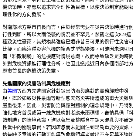
機決策時，亦應以追求完全理性為目標，以使決策制定能朝著
理性化的方向發展。
對南部地方縣市首長而言，由於經常需要在災害決策時進行例
行性判斷，所以大雨侵襲的情況並不罕見。然觀之這次823這
種致災性豪雨，其規模與強度已遠非昔日可見的例行性災害可
比擬。面臨這種災害危機的複合式型態變遷，可能因未深切具
備「料敵制勝」的危機應對情境意識，故而導致缺乏足夠時間
針對危機資訊進行理性分析，也因此造成近日內多個南部地方
縣市首長的危機決策失靈。
先進國家的災害防制與危機應對
由
美國
等西方先進國家針對災害防治與應對的實務經驗中發
現，鑑於如致災性豪雨等新型態天然災害所造成的重大災難與
嚴重後果。因此，災害防治與應對體制的理念規範中，乃特別
強化地方首長或第一線危機應對者應未雨稠繆，審慎具備「料
敵制勝」的情境意識，進以蒐集彙整隱含在鉅大混亂與不確定
性當中的關鍵事實。若因疏忽而未能關注到足夠重要的資訊，
這些缺乏意識的行動可能導致危機領導者做出不充足與不適切