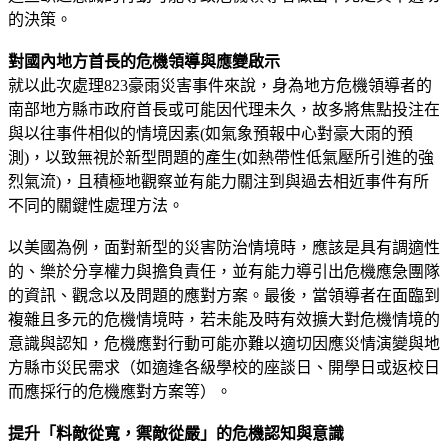
的決策。
對國內地方首長的危機領導與應變啟示
就以此次處理823豪雨災害事件來說，身為地方危機領導者的
南部地方縣市政府首長或可能因代理未久，故多將焦點投注在
與以往事件相似的情境因素(如氣象預報中心對豪大雨的預
測)，以致無視於新型問題的產生(如熱帶性低氣壓所引進的強
烈氣流)，且積極地觀察並有能力關注到與過去相近事件有所
不同的關鍵性處理方法。
以美國為例，面對新型的災害防治情境時，應該是具有調適性
的、樂於分享權力與擔負責任，並有能力導引出危機應急團隊
的資訊、觀念以及問題的應對方案。最後，當領導者在面臨到
複雜且多元的危機情境時，若未能及時有效擴大對危機情境的
意識與認知，危機應對行動可能亦難以適切因應災情演變與地
方縣市災民需求（如適逢各級學校的座談日、開學日或返校日
而應採行的危機應對方案等）。
提升「料敵從寬，禦敵從嚴」的危機認知與意識