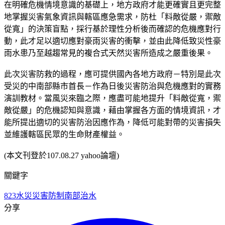
在明確危機情境意識的基礎上，地方政府才能更確實且更完整
地掌握災害氣象資訊與轄區應急需求，防杜「料敵從嚴，禦敵
從寬」的決策盲點，採行基於理性分析後而確認的危機應對行
動，此才足以適切應對豪雨災害的衝擊，並由此降低致災性豪
雨水患乃至越趨常見的複合式天然災害所造成之嚴重後果。
此次災害防救的過程，應可提供國內各地方政府－特別是此次
受災的中南部縣市首長－作為日後災害防治與危機應對的實務
演訓教材。當風災來臨之際，應盡可能地提升「料敵從寬，禦
敵從嚴」的危機認知與意識，藉由掌握各方面的情境資訊，才
能所提出適切的災害防治因應作為，降低可能對帶的災害損失
並維護轄區民眾的生命財產權益。
(本文刊登於107.08.27 yahoo論壇)
關鍵字
823水災
災害防制
南部治水
分享