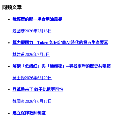
同類文章
我經歷的那一場食用油風暴
魏國彥
2026年7月16日
算力即國力 Token 如何定義AI時代的第五生產要素
林建甫
2026年7月2日
解構「低級紅」與「極端獨」─尋找兩岸的歷史共鳴箱
黃士修
2026年6月29日
登革熱來了 蚊子比鼠更可怕
魏國彥
2026年6月17日
建立保障教師制度