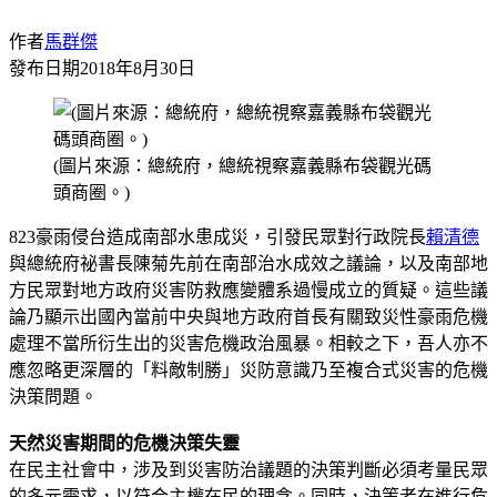
作者
馬群傑
發布日期
2018年8月30日
(圖片來源：總統府，總統視察嘉義縣布袋觀光碼
頭商圈。)
823豪雨侵台造成南部水患成災，引發民眾對行政院長
賴清德
與總統府祕書長陳菊先前在南部治水成效之議論，以及南部地
方民眾對地方政府災害防救應變體系過慢成立的質疑。這些議
論乃顯示出國內當前中央與地方政府首長有關致災性豪雨危機
處理不當所衍生出的災害危機政治風暴。相較之下，吾人亦不
應忽略更深層的「料敵制勝」災防意識乃至複合式災害的危機
決策問題。
天然災害期間的危機決策失靈
在民主社會中，涉及到災害防治議題的決策判斷必須考量民眾
的多元需求，以符合主權在民的理念。同時，決策者在進行危