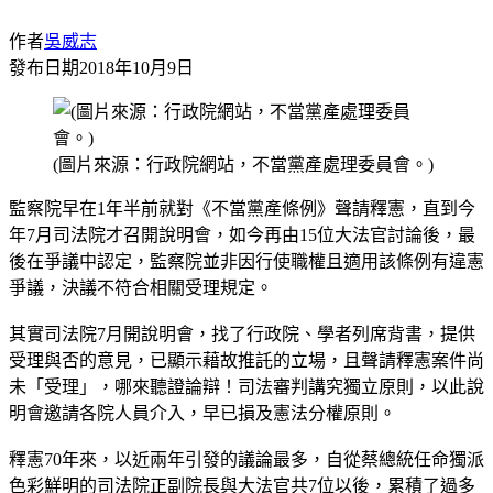
作者
吳威志
發布日期
2018年10月9日
(圖片來源：行政院網站，不當黨產處理委員會。)
監察院早在1年半前就對《不當黨產條例》聲請釋憲，直到今
年7月司法院才召開說明會，如今再由15位大法官討論後，最
後在爭議中認定，監察院並非因行使職權且適用該條例有違憲
爭議，決議不符合相關受理規定。
其實司法院7月開說明會，找了行政院、學者列席背書，提供
受理與否的意見，已顯示藉故推託的立場，且聲請釋憲案件尚
未「受理」，哪來聽證論辯！司法審判講究獨立原則，以此說
明會邀請各院人員介入，早已損及憲法分權原則。
釋憲70年來，以近兩年引發的議論最多，自從蔡總統任命獨派
色彩鮮明的司法院正副院長與大法官共7位以後，累積了過多