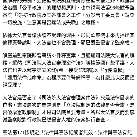
官解釋的先例，強把監察院調查權排除在監察權之外，既摒棄
法治國「公平執法」的理想與原則，也忽視憲法第96條賦予監
察院「得按行政院及其各部會之工作，分設若干委員會，調查
一切設施，注意其是否違法或失職」之職權。
依據大法官會議決議不受理的理由，形同監察院未來再提出其
他釋憲聲請時，大法官也不會受理，顯已嚴重侵害了監察權。
解嚴前監察院即曾聲請37件釋憲案，且通過司法院大法官的解
釋。縱然《司法院大法官審理案件法》職權範圍有些爭議，大
法官也曾以釋字第530號解釋，接受監察院以「行使職權」、
「適用法律或命令」為程序要件聲請釋憲，為什麼此次反而拒
絕受理？
大法官是否忘了《司法院大法官審理案件法》只是法律層次的
位階，憲法層次的問題則是「立法院制定的法律是否合憲，是
否破壞憲政體制」才是司法院首要考量。所以大法官反而要感
謝監察院對行政院已然侵害人權的法案進行審查。
憲法第171條規定「法律與憲法牴觸者無效。法律與憲法有無