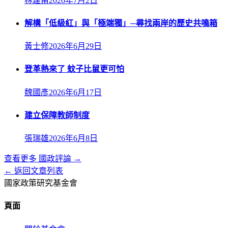
林建甫
2026年7月2日
解構「低級紅」與「極端獨」─尋找兩岸的歷史共鳴箱
黃士修
2026年6月29日
登革熱來了 蚊子比鼠更可怕
魏國彥
2026年6月17日
建立保障教師制度
張瑞雄
2026年6月8日
查看更多
國政評論
→
← 返回文章列表
國家政策研究基金會
頁面