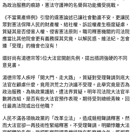
為政治服務的痕跡，憲法守護神的名譽與功能備受挑戰。
《不當黨產條例》引發的違憲論述已讓社會動盪不安，更讓民
眾對憲法保障人民的財產權、結社權、訴訟權產生極度疑慮，
質疑其是否侵害人權、侵害憲法原則。職司釋憲機關的司法院
應當比其他院會更有義務探其究竟，以解民惑、維法紀，怎會
連「受理」的機會也沒有！
還好尚有湯德宗等5位大法官開創先例，提出措詞強硬的不同
意見書。
湯德宗等人疾呼「開大門、走大路」，質疑對受理聲請到底大
法官在顧慮什麼，竟用洪荒之力決議不受理。此舉究竟是否為
政治服務、為執政黨護航，遭法界質疑。明年司法院大法官半
數將改組，是否有些大法官預作表現，期待受到總統青睞，回
任最高法院或出任他職？
人民不滿各項執政黨的「改革立法」，造成競相聲請釋憲，然
而大法官卻一再技術性緊縮釋憲，不受理聲請，明顯悖離大法