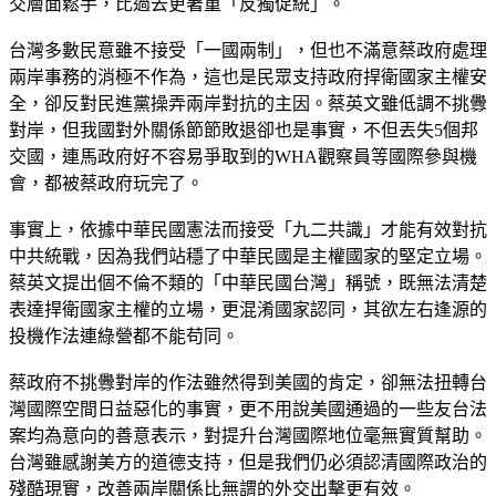
交層面鬆手，比過去更著重「反獨促統」。
台灣多數民意雖不接受「一國兩制」，但也不滿意蔡政府處理
兩岸事務的消極不作為，這也是民眾支持政府捍衛國家主權安
全，卻反對民進黨操弄兩岸對抗的主因。蔡英文雖低調不挑釁
對岸，但我國對外關係節節敗退卻也是事實，不但丟失5個邦
交國，連馬政府好不容易爭取到的WHA觀察員等國際參與機
會，都被蔡政府玩完了。
事實上，依據中華民國憲法而接受「九二共識」才能有效對抗
中共統戰，因為我們站穩了中華民國是主權國家的堅定立場。
蔡英文提出個不倫不類的「中華民國台灣」稱號，既無法清楚
表達捍衛國家主權的立場，更混淆國家認同，其欲左右逢源的
投機作法連綠營都不能苟同。
蔡政府不挑釁對岸的作法雖然得到美國的肯定，卻無法扭轉台
灣國際空間日益惡化的事實，更不用說美國通過的一些友台法
案均為意向的善意表示，對提升台灣國際地位毫無實質幫助。
台灣雖感謝美方的道德支持，但是我們仍必須認清國際政治的
殘酷現實，改善兩岸關係比無謂的外交出擊更有效。