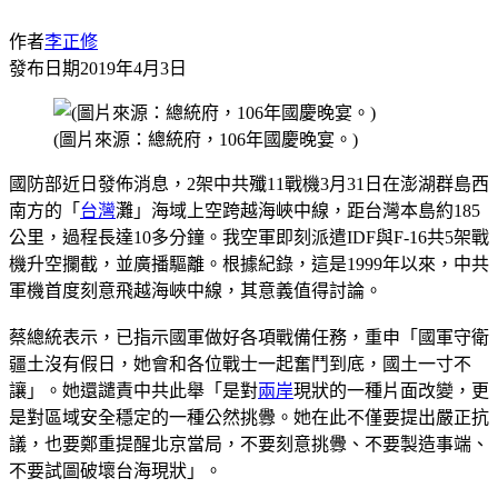
作者
李正修
發布日期
2019年4月3日
(圖片來源：總統府，106年國慶晚宴。)
國防部近日發佈消息，2架中共殲11戰機3月31日在澎湖群島西
南方的「
台灣
灘」海域上空跨越海峽中線，距台灣本島約185
公里，過程長達10多分鐘。我空軍即刻派遣IDF與F-16共5架戰
機升空攔截，並廣播驅離。根據紀錄，這是1999年以來，中共
軍機首度刻意飛越海峽中線，其意義值得討論。
蔡總統表示，已指示國軍做好各項戰備任務，重申「國軍守衛
疆土沒有假日，她會和各位戰士一起奮鬥到底，國土一寸不
讓」。她還譴責中共此舉「是對
兩岸
現狀的一種片面改變，更
是對區域安全穩定的一種公然挑釁。她在此不僅要提出嚴正抗
議，也要鄭重提醒北京當局，不要刻意挑釁、不要製造事端、
不要試圖破壞台海現狀」。