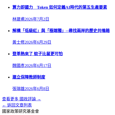
算力即國力 Token 如何定義AI時代的第五生產要素
林建甫
2026年7月2日
解構「低級紅」與「極端獨」─尋找兩岸的歷史共鳴箱
黃士修
2026年6月29日
登革熱來了 蚊子比鼠更可怕
魏國彥
2026年6月17日
建立保障教師制度
張瑞雄
2026年6月8日
查看更多
國政評論
→
← 返回文章列表
國家政策研究基金會