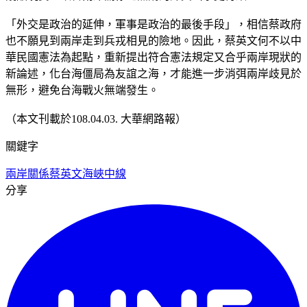
「外交是政治的延伸，軍事是政治的最後手段」，相信蔡政府
也不願見到兩岸走到兵戎相見的險地。因此，蔡英文何不以中
華民國憲法為起點，重新提出符合憲法規定又合乎兩岸現狀的
新論述，化台海僵局為友誼之海，才能進一步消弭兩岸歧見於
無形，避免台海戰火無端發生。
（本文刊載於108.04.03. 大華網路報）
關鍵字
兩岸關係
蔡英文
海峽中線
分享