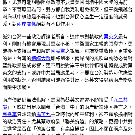
係，尤其可能想嚇阻蔡政府不要當美國圍堵中國大陸的馬前
卒。不管原因為何，雙方都自我克制避免衝突，但軍機飛越台
灣海域中線總是不尋常，也對台灣民心產生一定程度的威脅
感，對
兩岸關係
絕對有不良作用。
誠如台灣一些政治評論者所言，這件事對執政的
蔡英文
最有
利，剛好有機會展現其堅定不移、捍衛國家主權的領導力，更
能挫挫支持兩岸和解的
國民黨
之銳氣，可謂雙重收穫。更重要
的是，台灣的
總統大選
即將到來，兩岸間的風吹草動勢必會對
藍綠政黨造成影響，更不用說對岸軍事挑釁都可能轉變成對蔡
英文的支持。或許中共當局應思考，不要在台海製造可供綠營
利用的狀況，否則結果可能適得其反，蔡英文得以藉兩岸衝突
而險中求勝。
兩岸僵局仍無法化解，是因為蔡英文遲遲不願接受「
九二共
識
」，或提出足以闡釋「台海一中」的兩岸新論述。換言之，
民進黨
只想延續
馬英九
主政時代的和平紅利，卻不願承擔相對
的政治責任。尤其蔡政府欲「聯美抗陸」的策略，更讓中共對
民進黨是否在「偷渡台獨」有高度疑慮，因此不願在兩岸及外