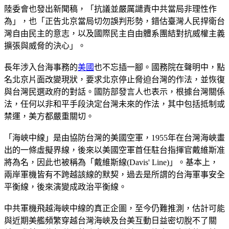
陸委會也發出新聞稿，「抗議並嚴厲譴責中共當局非理性作
為」，也「正告北京當局切勿誤判形勢，錯估臺灣人民捍衛台
灣自由民主的意志，以及國際民主自由體系團結對抗威權主義
擴張與威脅的決心」。
長年涉入台海事務的
美國
也不忘插一腳。國務院在聲明中，點
名北京片面改變現狀，要求北京停止脅迫台灣的作法，並恢復
與台灣民選政府的對話。國防部發言人也表示，根據台灣關係
法，任何以非和平手段決定台灣未來的作法，其中包括抵制或
禁運，美方都嚴重關切。
「海峽中線」是由協防台灣的美國空軍，1955年在台灣海峽畫
出的一條虛擬界線，後來以美國空軍首任駐台指揮官戴維斯准
將為名，因此也被稱為「戴維斯線(Davis' Line)」。基本上，
兩岸軍機皆有不跨越該線的默契，過去是所謂的台海軍事安全
平衡線，後來演變成政治平衡線。
中共軍機飛越海峽中線的真正企圖，至今仍難推測，估計可能
與近期美艦頻繁穿越台灣海峽及台美互動日益密切脫不了關