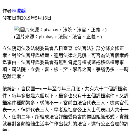
作者
林騰鷂
發布日期
2019年5月16日
(圖片來源：pixabay，法院、法官、正義。)
立法院司法及法制委員會八日審查《法官法》部分條文修正
案。對於法官評鑑組織、適用法律之見解，可否為法官個案評
鑑事由，法官評鑑委員會有無監督處分權或懲戒移送權等事
項，司法院、立委、審、檢、辯、學界之間，爭議仍多，一時
恐難定案。
依統計，自民國一○一年至今年三月底，共有六十二個評鑑案
件，每年多數是六個以下，最多也只有十五個評鑑案件。又評
鑑案件種類繁多，樣態不一，當前由法官代表三人、檢察官代
表一人、律師代表三人、學者及社會公正人士代表四人共十一
人，任期二年，所組成法官評鑑委員會的僵固組織形式，實難
就要對各類複雜生活事件作出裁判的法官，進行公正合理的評
鑑。