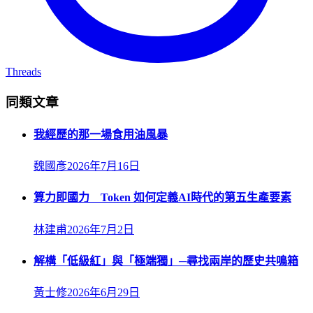
Threads
同類文章
我經歷的那一場食用油風暴
魏國彥
2026年7月16日
算力即國力 Token 如何定義AI時代的第五生產要素
林建甫
2026年7月2日
解構「低級紅」與「極端獨」─尋找兩岸的歷史共鳴箱
黃士修
2026年6月29日