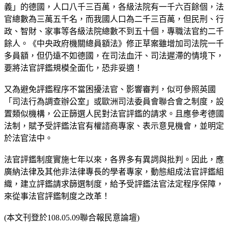
義」的德國，人口八千三百萬，各級法院有一千六百餘個，法
官總數為三萬五千名，而我國人口為二千三百萬，但民刑、行
政、智財、家事等各級法院總數不到五十個，專職法官約二千
餘人。《中央政府機關總員額法》修正草案雖增加司法院一千
多員額，但仍遠不如德國，在司法血汗、司法遲滯的情境下，
要將法官評鑑規模全面化，恐非妥適！
又為避免評鑑程序不當困擾法官、影響審判，似可參照英國
「司法行為調查辦公室」或歐洲司法委員會聯合會之制度，設
置類似機構，公正篩選人民對法官評鑑的請求。且應參考德國
法制，賦予受評鑑法官有權諮商專家、表示意見機會，並明定
於法官法中。
法官評鑑制度實施七年以來，各界多有異詞與批判。因此，應
廣納法律及其他非法律專長的學者專家，動態組成法官評鑑組
織，建立評鑑請求篩選制度，給予受評鑑法官法定程序保障，
來從事法官評鑑制度之改革！
(本文刊登於108.05.09聯合報民意論壇)