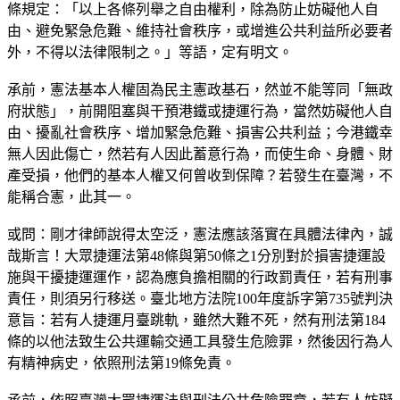
條規定：「以上各條列舉之自由權利，除為防止妨礙他人自
由、避免緊急危難、維持社會秩序，或增進公共利益所必要者
外，不得以法律限制之。」等語，定有明文。
承前，憲法基本人權固為民主憲政基石，然並不能等同「無政
府狀態」，前開阻塞與干預港鐵或捷運行為，當然妨礙他人自
由、擾亂社會秩序、增加緊急危難、損害公共利益；今港鐵幸
無人因此傷亡，然若有人因此蓄意行為，而使生命、身體、財
產受損，他們的基本人權又何曾收到保障？若發生在臺灣，不
能稱合憲，此其一。
或問：剛才律師說得太空泛，憲法應該落實在具體法律內，誠
哉斯言！大眾捷運法第48條與第50條之1分別對於損害捷運設
施與干擾捷運運作，認為應負擔相關的行政罰責任，若有刑事
責任，則須另行移送。臺北地方法院100年度訴字第735號判決
意旨：若有人捷運月臺跳軌，雖然大難不死，然有刑法第184
條的以他法致生公共運輸交通工具發生危險罪，然後因行為人
有精神病史，依照刑法第19條免責。