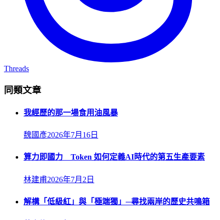
Threads
同類文章
我經歷的那一場食用油風暴
魏國彥
2026年7月16日
算力即國力 Token 如何定義AI時代的第五生產要素
林建甫
2026年7月2日
解構「低級紅」與「極端獨」─尋找兩岸的歷史共鳴箱