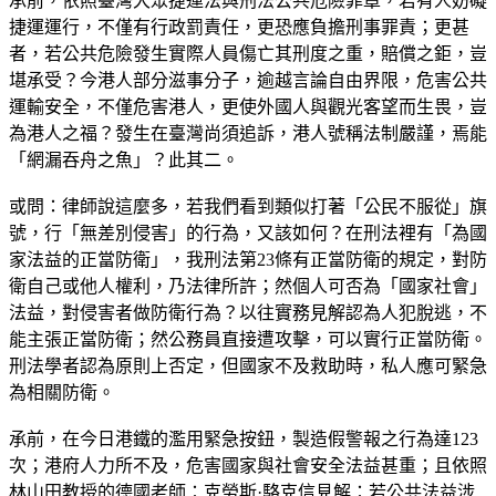
承前，依照臺灣大眾捷運法與刑法公共危險罪章，若有人妨礙
捷運運行，不僅有行政罰責任，更恐應負擔刑事罪責；更甚
者，若公共危險發生實際人員傷亡其刑度之重，賠償之鉅，豈
堪承受？今港人部分滋事分子，逾越言論自由界限，危害公共
運輸安全，不僅危害港人，更使外國人與觀光客望而生畏，豈
為港人之福？發生在臺灣尚須追訴，港人號稱法制嚴謹，焉能
「網漏吞舟之魚」？此其二。
或問：律師說這麼多，若我們看到類似打著「公民不服從」旗
號，行「無差別侵害」的行為，又該如何？在刑法裡有「為國
家法益的正當防衛」，我刑法第23條有正當防衛的規定，對防
衛自己或他人權利，乃法律所許；然個人可否為「國家社會」
法益，對侵害者做防衛行為？以往實務見解認為人犯脫逃，不
能主張正當防衛；然公務員直接遭攻擊，可以實行正當防衛。
刑法學者認為原則上否定，但國家不及救助時，私人應可緊急
為相關防衛。
承前，在今日港鐵的濫用緊急按鈕，製造假警報之行為達123
次；港府人力所不及，危害國家與社會安全法益甚重；且依照
林山田教授的德國老師：克勞斯·駱克信見解：若公共法益涉