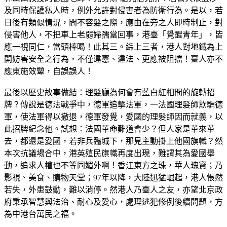
及同時保護私人時，例外允許對侵害者為防衛行為。是以，若
日後有類似情況，間不容髮之際，應由在旁之人即時制止，對
侵害他人，不把車上老弱婦孺當回事，港臺「覺醒青年」，皆
應一視同仁，當頭棒喝！此其三。綜上三者，港人對地鐵為上
開妨害安全之行為，不僅違憲、違法、更應被阻擋！臺人亦不
應東施效顰，自誤誤人！
最後以歷史故事做結：理髮廳為何會有藍白紅相間的旋轉招
牌？傳說是德法戰爭中，德軍追擊法軍，一法國理髮師欺騙德
軍，使法軍得以撤退，德軍發覺，愛國的理髮師因而就義，以
此招牌紀念他。試想：法國革命難道會少？但人家是革來革
去，都還是愛國，若非兵臨城下，那見主動掛上他國旗幟？然
本次抗議場合中，港英殖民旗幟再度出現，難謂其為愛國舉
動，追求人權也不等同媚外啊！香江東方之珠，華人瑰寶；乃
影視、美食、購物天堂；97年以降，大陸迅猛崛起，港人悵然
若失，外患鼓動，難以消停。然港人乃臺人之友，亦望北京政
府秉承智慧與法治、耐心及愛心，處理逃犯修例後續問題，方
為中港台萬民之福。