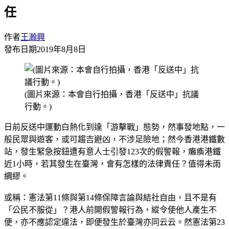
任
作者
王瀚興
發布日期
2019年8月8日
(圖片來源：本會自行拍攝，香港「反送中」抗議
行動。)
日前反送中運動白熱化到達「游擊戰」態勢，然事發地點，一
般民眾與遊客，或可趨吉避凶，不涉足險地；然今香港港鐵數
站，發生緊急按鈕遭有意人士引發123次的假警報，癱瘓港鐵
近1小時，若其發生在臺灣，會有怎樣的法律責任？值得未雨
綢繆。
或稱：憲法第11條與第14條保障言論與結社自由，且不是有
「公民不服從」？港人前開假警報行為，縱令使他人產生不
便，亦不應認定違法，即便發生於臺灣亦同云云。然憲法第23