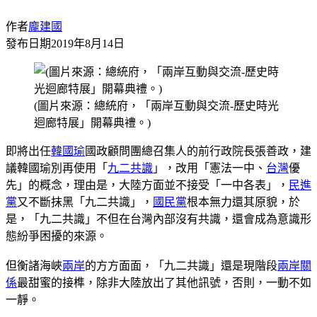
作者
龐建國
發布日期
2019年8月14日
(圖片來源：總統府，「兩岸互動與交流-歷史時光
迴廊特展」開幕典禮。)
即將出任
韓國瑜
國政顧問團總召集人的前行政院長張善政，建
議韓國瑜別再使用「
九二共識
」，改用「憲法一中、
台灣
優
先」的概念，理由是，大陸方面並不接受「一中各表」，
民進
黨
又不斷抹黑「九二共識」，
國民黨
根本無力還其原貌，於
是，「九二共識」不但在台灣內部沒有共識，還會成為意識形
態紛爭困擾的來源。
但衡諸海峽
兩岸
的方方面面，「九二共識」還是現階段
兩岸關
係
最甜蜜的接榫，除非大陸放出了其他訊號，否則，一動不如
一靜。