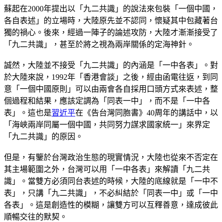
蘇起在2000年提出以「九二共識」的說法來包裝「一個中國，
各自表述」的立場時，大陸原先並不認同，懷疑其中包藏著台
獨的禍心。後來，經過一陣子的論述攻防，大陸才漸漸接受了
「九二共識」，甚至於將之視為兩岸關係的定海神針。
誠然，大陸並不接受「九二共識」的內涵是「一中各表」。對
於大陸來說，1992年「香港會談」之後，經由函電往返，到同
意「一個中國原則」可以由兩會各自採用口頭方式來表述，整
個過程和結果，應該定調為「同表一中」，而不是「一中各
表」。這也是
習近平
在《告台灣同胞書》40周年的講話中，以
「海峽兩岸同屬一個中國，共同努力謀求國家統一」來界定
「九二共識」的原因。
但是，有鑒於台灣政治生態的現實情況，大陸也從來不否定在
其主場範圍之外，台灣可以用「一中各表」來解讀「九二共
識」。當雙方必須同台表述的時候，大陸的底線就是「一中不
表」，只講「九二共識」，不必糾結於「同表一中」或「一中
各表」。這是創造性的模糊，讓雙方可以互釋善意，達成彼此
順暢交往的默契。