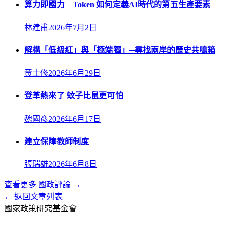
算力即國力 Token 如何定義AI時代的第五生產要素
林建甫
2026年7月2日
解構「低級紅」與「極端獨」─尋找兩岸的歷史共鳴箱
黃士修
2026年6月29日
登革熱來了 蚊子比鼠更可怕
魏國彥
2026年6月17日
建立保障教師制度
張瑞雄
2026年6月8日
查看更多
國政評論
→
← 返回文章列表
國家政策研究基金會