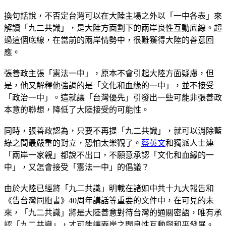
換句話說，不否定台灣可以在大陸主場之外以「一中各表」來
解讀「九二共識」，是大陸方面劃下的兩岸良性互動底線。超
過這個底線，在當前的兩岸情勢中，很難獲得大陸的善意回
應。
張善政主張「憲法一中」，原本不會引起大陸方面疑慮，但
是，他又解釋他強調的是「文化和血緣的一中」，並不接受
「政治一中」。這就讓「台灣優先」引發出一些可能非張善政
本意的聯想，降低了大陸接受的可能性。
同時，張善政認為，只要不再提「九二共識」，就可以消除藍
綠之間最嚴重的對立，恐怕太樂觀了。
蔡英文
和獨派人士連
「兩岸一家親」都說不出口，不願意承認「文化和血緣的一
中」，又怎會接受「憲法一中」的倡議？
由於大陸已經將「九二共識」明載在諸如中共十九大報告和
《告台灣同胞書》40周年講話等重要的文件中，在可見的未
來，「九二共識」將是大陸善意對待台灣的通關密語，唯有承
認「九二共識」，才可能讓兩岸之間良性互動與和平發展。