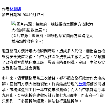
作者
林騰鷂
發布日期
2019年10月17日
(圖片來源：總統府，總統視察宜蘭南方澳跨港大
橋崩塌搜救進度。)
繼宜蘭南方澳跨港大橋瞬間垮塌，造成多人死傷，爆出全台橋
梁有安全疑慮之後，台中大雅區免洗餐具工廠之火警，又曝露
了政府縱容農地違章工廠，導致消防員殉職，良田、生態及食
安受到破壞之社會災難！
多年來，儘管藍綠兩黨三次輪替，卻不把安全行政當作大事來
辦。宜蘭南方澳大橋斷裂後，負責維護管理的
台灣
港務公司坦
承，該橋建造完工廿一年來從未檢測過；而大台中累計迄今年
九月止，查報未拆違建數累計八萬七九○四件，而市府一年卻
只編列一千多萬拆除經費，無法執行違建拆除。