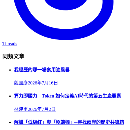
Threads
同類文章
我經歷的那一場食用油風暴
魏國彥
2026年7月16日
算力即國力 Token 如何定義AI時代的第五生產要素
林建甫
2026年7月2日
解構「低級紅」與「極端獨」─尋找兩岸的歷史共鳴箱