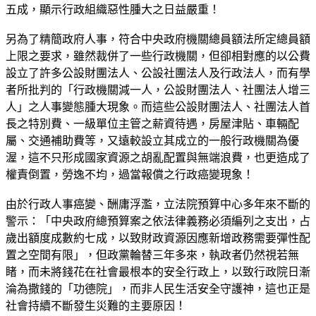
五成，顯示行政組織惡性腫大之日益嚴重！
另為了精簡政府人事，符合中央政府機關總員額法所定總員額
上限之要求，雖然裁併了一些行政機關，但卻相對應的以公費
設立了許多公設財團法人、公設社團法人及行政法人，而有學
者所批判的「行政機關減一人，公設財團法人、社團法人增三
人」之人事變態腫大現象。而這些公設財團法人、社團法人首
長之特別費、一級單位主管之薪資待遇，房屋津貼、車輛配
屬、交通補助費等，又遠較設立其成立的一般行政機關為優
渥，這不只形成國家資源之胡亂配置與無端浪費，也更造成了
權責倒置，勞逸不均，過當報償之行政癌變現象！
由於行政人事癌變、酬庸浮濫，立法院預算中心多年來不斷的
警示：「中央政府總預算案之依法律義務必須編列之支出，占
歲出額度成數約七成，以致財政資源因應新增政務需要彈性配
置之空間有限」，但政黨輪替三年多來，執政者仍然視若無
睹，而未將錢花在社會最根本的安全行政上，以致行政院日漸
淪為撒錢的「功德院」，而非人民生活安全守護神，這也正是
社會持續不斷發生災難的主要原因！