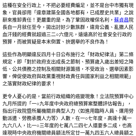
這種在安全行政上，不把必要經費編足，並不是台中市獨有現
象，官員卻用「違章建築全國各地都有，已成歷史共業」之說
辭來推卸責任！更嚴重的是，為了鞏固政權保名利，
蘇貞昌
院
長自一月就任至今，拋出討好少數族群，違背公義、亂撒人民
血汗錢的經費就超過三二○六億元，遠遠高於社會安全行政的
預算，而被質疑是本末倒置、拚選舉的不良作為！
這些作為明顯違反四月十日公布施行之「財政紀律法」第二條
規定，即「對於政府支出成長之節制、預算歲入歲出差短之降
低、公共債務之控制及相關財源籌措，不受政治、選舉因素影
響，俾促使政府與政黨重視財政責任與國家利益之相關規範」
之落實財政紀律的要求！
更令人憂心的是，當前行政組織的癌變現象！立法院預算中心
九月所提的「一○九年度中央政府總預算案整體評估報告」，
指出行政院暨所屬機關非典型人力〈如進用臨時人員、運用勞
動派遣、勞務承攬人力等〉人數，在一○七年度，高達十萬一
九六八人，比一○三年度的七萬八二四七人還要多二成，也高
達現時中央政府機關總員額法所定廿一萬九四五六人總員額之