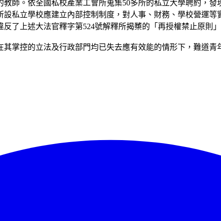
的教師。依全國私校產業工會所蒐集50多所的私立大學聘約，發
及所設私立學校應建立內部控制制度，對人事、財務、學校營運等
反了上述大法官釋字第524號解釋所揭櫫的「再授權禁止原則
在其掌控的立法及行政部門均已失去應有效能的情形下，難道青