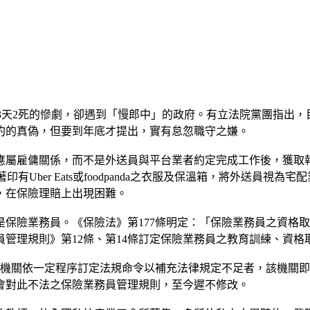
出車禍，造成3天2死的慘劇，卻遇到「慢郎中」的政府。有立法院黨
約的真偽，但要到年底才提出，實有怠忽職守之嫌。
屬雇傭關係，而不是外送員與平台業者約定完成工作後，獲取報
令外送員穿著印有Uber Eats或foodpanda之衣服及保溫箱，將
，在保險理賠上出現困難。
保險業務員。《保險法》第177條明定：「保險業務員之資格
管理規則》第12條、第14條訂定保險業務員之教育訓練、資格
管機關依一定程序訂定法規命令以補充法律規定不足者，該機關
會對此不法之保險業務員管理規則，至今遲不修改。