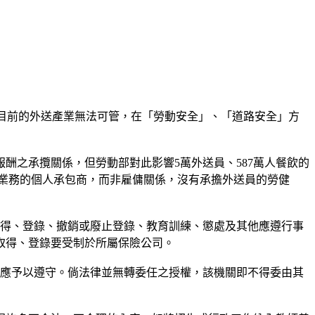
團指出，目前的外送產業無法可管，在「勞動安全」、「道路安全」方
酬之承攬關係，但勞動部對此影響5萬外送員、587萬人餐飲的
外送員視為宅配業務的個人承包商，而非雇傭關係，沒有承擔外送員的勞健
取得、登錄、撤銷或廢止登錄、教育訓練、懲處及其他應遵行事
取得、登錄要受制於所屬保險公司。
即應予以遵守。倘法律並無轉委任之授權，該機關即不得委由其