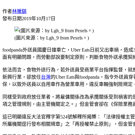
作者
林騰鷂
發布日期
2019年10月17日
(圖片來源：by Lgh_9 from Pexels。)
foodpanda外送員國慶日撞車亡，Uber Eats日前又
面有明顯問題，而勞動部說要制定原則，判斷食物外送承攬契
依法而言，食物外送行為，若外送員受商業平台指揮監督，就應
新興行業，卻放任
台灣
的Uber Eats與foodpanda，指
保，以致外送員以自用車作為營業車用，違反車輛強制險規定
同樣受到政府放任業者，將雇傭關係改為承攬關係受到禍害的是
項之管理規則，由主管機關定之。」但金管會卻在《保險業務員
這已明顯違反大法官釋字第524號解釋所揭櫫：「法律授權主
所屬機關逕行發布相關規章」之「再授權禁止原則」，但金管