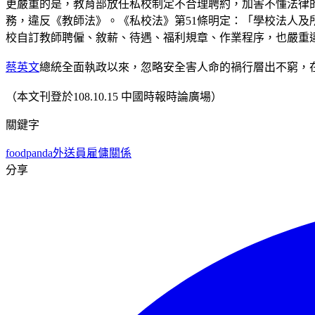
更嚴重的是，教育部放任私校制定不合理聘約，加害不懂法律
務，違反《教師法》。《私校法》第51條明定：「學校法人
校自訂教師聘僱、敘薪、待遇、福利規章、作業程序，也嚴重違
蔡英文
總統全面執政以來，忽略安全害人命的禍行層出不窮，
（本文刊登於108.10.15 中國時報時論廣場）
關鍵字
foodpanda
外送員
雇傭關係
分享