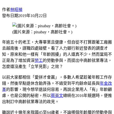
作者
林昭禎
發布日期
2019年10月22日
(圖片來源：pixabay，高齡社會。)
年逾五十的老王，大專畢業且健康，但自從不打算跟著工廠搬
去越南後，謀職四處碰壁。看了人力銀行新近發表的調查才
知，原來和他一樣有「年齡困擾」的人還真不少。然而當局不
正是為了增加資深
勞工
的勞動參與，而提出中高齡就業專法，
怎麼還沒產生「立竿見影」之效？
以前大家都相信「愛拼才會贏」，多數人希望趁著年輕工作存
錢，然後早點退休含飴弄孫。不過受到平均餘命延長與
年金改
革
的影響，現今想早退談何容易，再說企業用人「有」年齡顧
慮，也是公開的秘密，所以
蔡英文
總統在2016年競選時，便推
出制訂中高齡就業專法的政見。
雖說近十幾年來我國45至64歲者，不論哪個年齡層的勞動參與