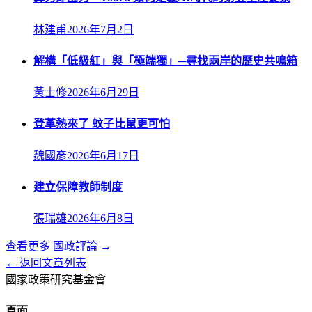
林建甫
2026年7月2日
解構「低級紅」與「極端獨」─尋找兩岸的歷史共鳴箱
黃士修
2026年6月29日
登革熱來了 蚊子比鼠更可怕
魏國彥
2026年6月17日
建立保障教師制度
張瑞雄
2026年6月8日
查看更多
國政評論
→
← 返回文章列表
國家政策研究基金會
頁面