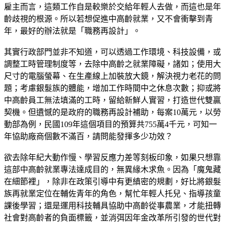
雇主而言，這類工作自是較樂於交給年輕人去做，而這也是年
齡歧視的根源。所以若想促進中高齡就業，又不會衝擊到青
年，最好的辦法就是「職務再設計」。
其實行政部門並非不知道，可以透過工作環境、科技設備，或
調整工時管理制度等，去除中高齡之就業障礙，諸如；使用大
尺寸的電腦螢幕、在生產線上加裝放大鏡，解決視力老花的問
題；考慮銀髮族的體能，增加工作時間中之休息次數；抑或將
中高齡員工無法填滿的工時，留給新鮮人實習，打造世代雙贏
契機。但遺憾的是政府的職務再設計補助，每案10萬元，以勞
動部為例，民國109年這個項目的預算共755萬4千元，可知一
年協助廠商個數不滿百，請問能發揮多少功效？
欲去除年紀大動作慢、學習反應力差等刻板印象，如果只想靠
這部中高齡就業專法達成目的，無異緣木求魚。因為「魔鬼藏
在細節裡」，除非在政策引導中有更縝密的規劃，好比將銀髮
族再就業定位在輔佐青年的角色，幫忙年輕人托兒、指導孩童
課後學習；還是運用科技輔具協助中高齡從事農業，才能扭轉
社會對高齡者的負面標籤，並消弭因年金改革所引發的世代對