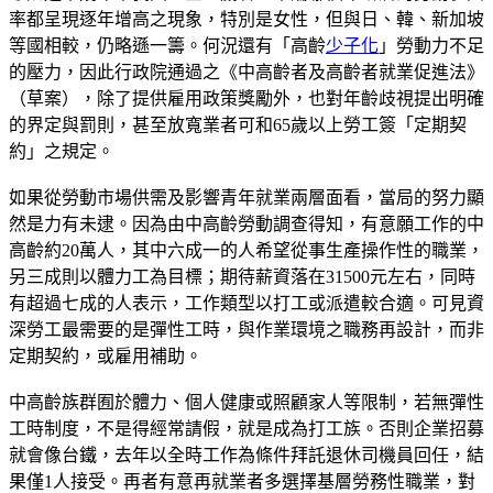
率都呈現逐年增高之現象，特別是女性，但與日、韓、新加坡
等國相較，仍略遜一籌。何況還有「高齡
少子化
」勞動力不足
的壓力，因此行政院通過之《中高齡者及高齡者就業促進法》
（草案），除了提供雇用政策獎勵外，也對年齡歧視提出明確
的界定與罰則，甚至放寬業者可和65歲以上勞工簽「定期契
約」之規定。
如果從勞動市場供需及影響青年就業兩層面看，當局的努力顯
然是力有未逮。因為由中高齡勞動調查得知，有意願工作的中
高齡約20萬人，其中六成一的人希望從事生產操作性的職業，
另三成則以體力工為目標；期待薪資落在31500元左右，同時
有超過七成的人表示，工作類型以打工或派遣較合適。可見資
深勞工最需要的是彈性工時，與作業環境之職務再設計，而非
定期契約，或雇用補助。
中高齡族群囿於體力、個人健康或照顧家人等限制，若無彈性
工時制度，不是得經常請假，就是成為打工族。否則企業招募
就會像台鐵，去年以全時工作為條件拜託退休司機員回任，結
果僅1人接受。再者有意再就業者多選擇基層勞務性職業，對