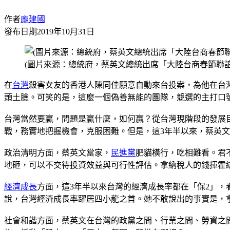
作者
龐建國
發布日期
2019年10月31日
(圖片來源：總統府，蔡英文總統出席「大陸台商春節聯誼
在
台灣
殺害女友的香港人陳同佳願意自動來台投案，為他在台
頭土臉。可笑的是，這麼一個偽善無能的團隊，競選的主打口
台灣當然要贏，問題是贏什麼，如何贏？從台灣現階段的發展
戰，務實地把握機會，克服困難。但是，這3年半以來，蔡英
政治清明方面，蔡英文當家，
民進黨
肥貓橫行，吃相難看。君
地砸，可以不交待投資效益與可行性評估。拿納稅人的錢揮霍
經濟成長
方面，這3年半以來台灣的經濟成長率都在「保2」
說，台灣經濟成長率躍居四小龍之首。她不敢說出的事實是，
社會和諧方面，蔡英文在台灣的政黨之間、行業之間、勞資之