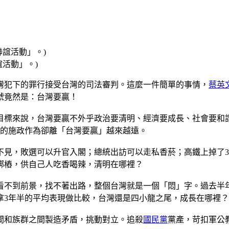
活動」。)
灣犯下的罪行接受台灣的司法審判。這麼一件簡單的事情，
蔡英
號竟然是：台灣要贏！
目標來說，台灣要贏不外乎政治要清明、經濟要成長、社會要和
文的施政作為卻離「台灣要贏」越來越遠。
不見，敗選可以升官入閣；總統出訪可以走私香菸；高鐵上掉了3
綁樁，供自己人吃香喝辣，清明在哪裡？
，看不到前景，找不著出路，整個台灣就是一個「悶」字。過去半
拿3年半的平均表現做比較，台灣還是四小龍之尾，成長在哪裡？
間和族群之間製造矛盾，挑動對立。追殺
國民黨
黨產，苛扣軍公