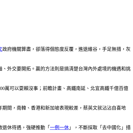
文
政府機關算盡，卻落得個態度反覆，進退維谷，手足無措，灰
諧、外交要開拓。贏的方法則是搞清楚台灣內外處境的機遇和挑
00萬可以耍賴沒事；前瞻計畫、高鐵南延、北宜高鐵千億百億
年期間，南韓、香港和新加坡表現較差，蔡英文就沾沾自喜地
教退休待遇，強硬推動「
一例一休
」，不斷採取「去中國化」措