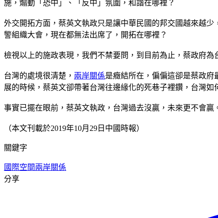
施，煽動「恐中」、「反中」氛圍，和諧在哪裡？
外交開拓方面，蔡英文執政只是讓中華民國的邦交國越來越少，
警組織大會，現在都無法出席了，開拓在哪裡？
檢視以上的施政表現，我們不禁要問，到目前為止，蔡政府為
台灣的處境很清楚，
兩岸關係
是癥結所在，偏偏這卻是蔡政府
展的時候，蔡英文卻帶著台灣往邊緣化的死巷子裡鑽，台灣如
事實已擺在眼前，蔡英文執政，台灣過去沒贏，未來更不會贏
（本文刊載於2019年10月29日中國時報）
關鍵字
國際空間
兩岸關係
分享