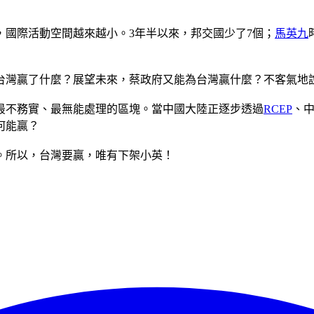
國際活動空間越來越小。3年半以來，邦交國少了7個；
馬英九
台灣贏了什麼？展望未來，蔡政府又能為台灣贏什麼？不客氣地
最不務實、最無能處理的區塊。當中國大陸正逐步透過
RCEP
、
何能贏？
。所以，台灣要贏，唯有下架小英！