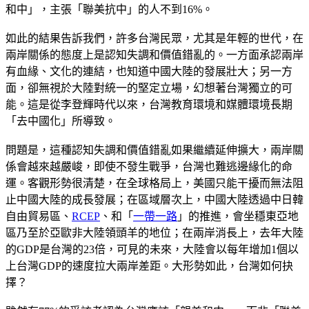
和中」，主張「聯美抗中」的人不到16%。
如此的結果告訴我們，許多台灣民眾，尤其是年輕的世代，在
兩岸關係的態度上是認知失調和價值錯亂的。一方面承認兩岸
有血緣、文化的連結，也知道中國大陸的發展壯大；另一方
面，卻無視於大陸對統一的堅定立場，幻想著台灣獨立的可
能。這是從李登輝時代以來，台灣教育環境和媒體環境長期
「去中國化」所導致。
問題是，這種認知失調和價值錯亂如果繼續延伸擴大，兩岸關
係會越來越嚴峻，即使不發生戰爭，台灣也難逃邊緣化的命
運。客觀形勢很清楚，在全球格局上，美國只能干擾而無法阻
止中國大陸的成長發展；在區域層次上，中國大陸透過中日韓
自由貿易區、
RCEP
、和「
一帶一路
」的推進，會坐穩東亞地
區乃至於亞歐非大陸領頭羊的地位；在兩岸消長上，去年大陸
的GDP是台灣的23倍，可見的未來，大陸會以每年增加1個以
上台灣GDP的速度拉大兩岸差距。大形勢如此，台灣如何抉
擇？