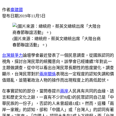
作者
龐建國
發布日期
2019年11月5日
(圖片來源：總統府，蔡英文總統出席「大陸台商
春節聯誼活動」。)
台灣
競爭力
論壇學會最近發表了一個民意調查，從國族認同的
視角，探討台灣民眾的統獨意向。該學會已經連續7年對此一
主題做調查，從中可以看出台灣民眾長期性的態度變化。調查
顯示，台灣民眾對於
兩岸關係
表現出一定程度的認知失調和價
值錯亂，並隨著政治人物的操作而出現程度上的高低起伏。
在事實認知的部分，當問卷提示
兩岸
人民具有共同的血緣、語
言和歷史文化之餘，一直有不少於8成3的民眾認同自己是「中
華民族的一份子」，否認的人未曾超過1成1。然而，這種「兩
岸一家親」的認知，卻和「中國人」或「台灣人」的認同有著
落差。7年來，「中國人」認同大多在5成上下徘徊，而「台灣