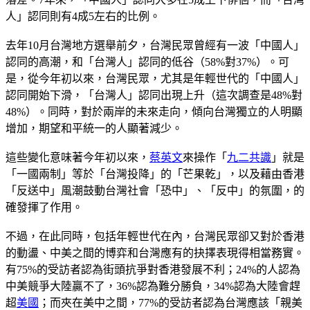
人」認同則有4成5左右的比例。
去年10月台灣地方選舉前夕，台灣民眾曾經有一波「中國人」
認同的高潮，和「台灣人」認同的低谷（58%對37%）。可
是，從今年初以來，台灣民眾，尤其是年輕世代的「中國人」
認同開始下滑，「台灣人」認同出現上升（這次調查是48%對
48%）。同時，對於兩岸的未來走向，傾向台灣獨立的人明顯
增加，期望和平統一的人顯著減少。
這些變化意味著今年初以來，
蔡英文
來操作「
九二共識
」就是
「一國兩制」等於「台灣投降」的「芒果乾」，以及藉由香港
「反送中」風潮鼓動台灣社會「恐中」、「反中」的氛圍，的
確發揮了作用。
不過，在此同時，包括年輕世代在內，台灣民眾卻又對於香港
的動盪、中美之間的博弈和台灣應有的抉擇表現得相當務實。
有75%的受訪者認為街頭抗爭對香港發展不利；24%的人認為
中美競爭大陸贏不了，36%認為難分勝負，34%認為大陸會趕
超
美國
；而夾在美中之間，77%的受訪者認為台灣應該「親美