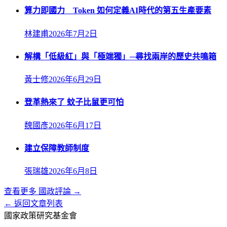
算力即國力 Token 如何定義AI時代的第五生產要素
林建甫
2026年7月2日
解構「低級紅」與「極端獨」─尋找兩岸的歷史共鳴箱
黃士修
2026年6月29日
登革熱來了 蚊子比鼠更可怕
魏國彥
2026年6月17日
建立保障教師制度
張瑞雄
2026年6月8日
查看更多
國政評論
→
← 返回文章列表
國家政策研究基金會