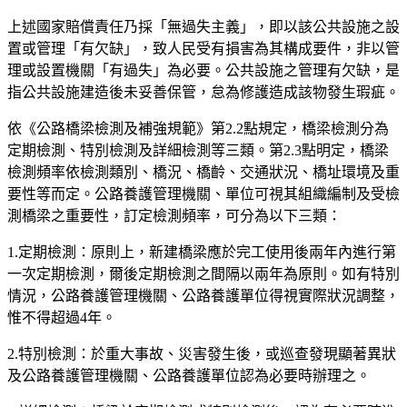
上述國家賠償責任乃採「無過失主義」，即以該公共設施之設
置或管理「有欠缺」，致人民受有損害為其構成要件，非以管
理或設置機關「有過失」為必要。公共設施之管理有欠缺，是
指公共設施建造後未妥善保管，怠為修護造成該物發生瑕疵。
依《公路橋梁檢測及補強規範》第2.2點規定，橋梁檢測分為
定期檢測、特別檢測及詳細檢測等三類。第2.3點明定，橋梁
檢測頻率依檢測類別、橋況、橋齡、交通狀況、橋址環境及重
要性等而定。公路養護管理機關、單位可視其組織編制及受檢
測橋梁之重要性，訂定檢測頻率，可分為以下三類：
1.定期檢測：原則上，新建橋梁應於完工使用後兩年內進行第
一次定期檢測，爾後定期檢測之間隔以兩年為原則。如有特別
情況，公路養護管理機關、公路養護單位得視實際狀況調整，
惟不得超過4年。
2.特別檢測：於重大事故、災害發生後，或巡查發現顯著異狀
及公路養護管理機關、公路養護單位認為必要時辦理之。