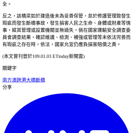
全。
反之，該橋梁如於建造後未為妥善保管，怠於修護管理致發生
瑕疵而發生斷橋事故，發生損害人民之生命、身體或財產等情
事，縱其管理或設置機關並無過失，倘在國家運輸安全調查委
員會調查結果，確認維護、檢測、補強或管理等未依法完善而
有瑕疵之存在時，依法，國家允宜仍應負損害賠償之責。
(本文曾刊登於109.01.03 ETtoday新聞雲)
關鍵字
南方澳跨港大橋
斷橋
分享