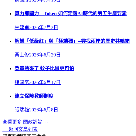
算力即國力 Token 如何定義AI時代的第五生產要素
林建甫
2026年7月2日
解構「低級紅」與「極端獨」─尋找兩岸的歷史共鳴箱
黃士修
2026年6月29日
登革熱來了 蚊子比鼠更可怕
魏國彥
2026年6月17日
建立保障教師制度
張瑞雄
2026年6月8日
查看更多
國政評論
→
← 返回文章列表