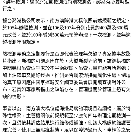
3.詳細檢測：橋梁於定期檢測或特別檢測後，認為有必要時進
行之。
據台灣港務公司表示，南方澳跨港大橋依照前述規範之規定，
於105年辦理檢測，並在106及107年分別花費約400萬及600萬
元改善，並於109年編列500萬元預算辦理下一次檢測，並無逾
越檢測年限規定。
然檢測義務之定期履行是否即代表管理無欠缺？專家據事故影
片指出，斷橋的可能原因在於，大橋斷裂坍陷前，該鋼拱橋的
中間幾根吊索似乎處於不平衡狀態、吊索力量可能有所鬆弛；
加上油罐車又剛好經過，推測是否鋼索焊接處風化生鏽。倒塌
的真正原因應由國家運輸安全調查委員會展開調查後對外公
布，若真如專家所指出之缺陷存在，管理機關於管理上恐有欠
缺的情形。
筆者以為，南方澳大橋位處海邊易腐蝕環境且為鋼橋，屬於特
殊性橋梁，主管機關依前揭規範至少應每四年辦理定期檢測一
次，且須依其評估結果進行維修或補強，使該大橋處於維護管
理完善，使用上無瑕疵狀態，足以保障通過行人、車輛等之安