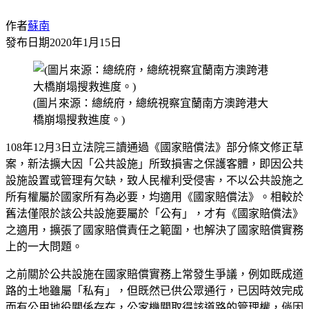
作者
蘇南
發布日期
2020年1月15日
(圖片來源：總統府，總統視察宜蘭南方澳跨港大
橋崩塌搜救進度。)
108年12月3日立法院三讀通過《國家賠償法》部分條文修正草
案，新法擴大因「公共設施」所致損害之保護客體，即因公共
設施設置或管理有欠缺，致人民權利受侵害，不以公共設施之
所有權屬於國家所有為必要，均適用《國家賠償法》。相較於
舊法僅限於該公共設施要屬於「公有」，才有《國家賠償法》
之適用，擴張了國家賠償責任之範圍，也解決了國家賠償實務
上的一大問題。
之前關於公共設施在國家賠償實務上常發生爭議，例如既成道
路的土地雖屬「私有」，但既然已供公眾通行，已因時效完成
而有公用地役關係存在，公家機關取得該道路的管理權，倘因