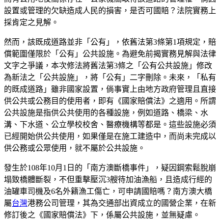
設置或管理的欠缺造成人民的損害，是否可國賠？法院實務上
採肯定之見解。
然而，該既成道路並非「公有」，依舊法第3條第1項規定，賠
償範圍僅限於「公有」公共設施。為避免前揭實務見解與法律
文字之爭議，本次修法將舊法第3條之「公有公共設施」修改
為新法之「公共設施」，將「公有」二字刪除。未來，「私有
的既成道路」雖非國家設置，倘事實上由地方政府管理且直接
供公共或公務目的使用者，即有《國家賠償法》之適用。所謂
公共設施是指供公共使用的各種設施，例如道路、橋梁、水
溝、下水道、公立學校校舍、醫療機構等都是。這些設施必須
已經開始供公共使用，如果僅是在施工建造中，而尚未完成以
供公務或公眾使用，就不屬於公共設施。
發生於108年10月1日的「南方澳斷橋事件」，疑因鋼索鬆脫崩
塌致橋體斷裂，不但重擊壓沉3艘待加油漁船，且造成行經的
油罐車司機及6名外籍漁工傷亡，可申請國賠嗎？南方澳大橋
屬
台灣
港務公司管理，其為交通部出資成立的國營企業，在新
修訂後之《國家賠償法》下，係屬公共設施，並無疑慮。