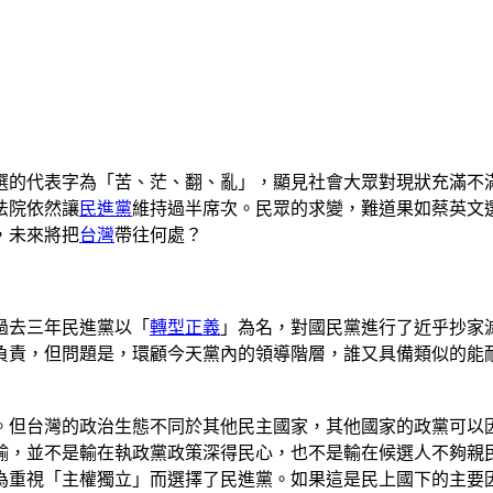
選的代表字為「苦、茫、翻、亂」，顯見社會大眾對現狀充滿不
法院依然讓
民進黨
維持過半席次。民眾的求變，難道果如蔡英文
，未來將把
台灣
帶往何處？
過去三年民進黨以「
轉型正義
」為名，對國民黨進行了近乎抄家
負責，但問題是，環顧今天黨內的領導階層，誰又具備類似的能
。但台灣的政治生態不同於其他民主國家，其他國家的政黨可以
輸，並不是輸在執政黨政策深得民心，也不是輸在候選人不夠親
為重視「主權獨立」而選擇了民進黨。如果這是民上國下的主要