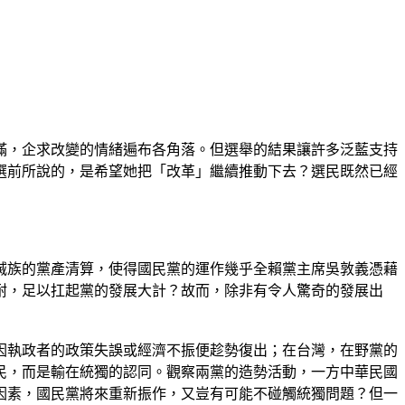
滿，企求改變的情緒遍布各角落。但選舉的結果讓許多泛藍支持
選前所說的，是希望她把「改革」繼續推動下去？選民既然已經
滅族的黨產清算，使得國民黨的運作幾乎全賴黨主席吳敦義憑藉
耐，足以扛起黨的發展大計？故而，除非有令人驚奇的發展出
因執政者的政策失誤或經濟不振便趁勢復出；在台灣，在野黨的
民，而是輸在統獨的認同。觀察兩黨的造勢活動，一方中華民國
因素，國民黨將來重新振作，又豈有可能不碰觸統獨問題？但一