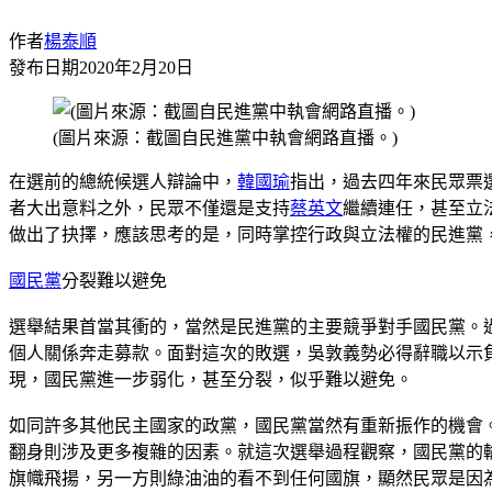
作者
楊泰順
發布日期
2020年2月20日
(圖片來源：截圖自民進黨中執會網路直播。)
在選前的總統候選人辯論中，
韓國瑜
指出，過去四年來民眾票
者大出意料之外，民眾不僅還是支持
蔡英文
繼續連任，甚至立
做出了抉擇，應該思考的是，同時掌控行政與立法權的民進黨
國民黨
分裂難以避免
選舉結果首當其衝的，當然是民進黨的主要競爭對手國民黨。
個人關係奔走募款。面對這次的敗選，吳敦義勢必得辭職以示
現，國民黨進一步弱化，甚至分裂，似乎難以避免。
如同許多其他民主國家的政黨，國民黨當然有重新振作的機會
翻身則涉及更多複雜的因素。就這次選舉過程觀察，國民黨的
旗幟飛揚，另一方則綠油油的看不到任何國旗，顯然民眾是因