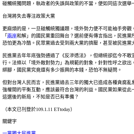
碰觸統獨問題，執政者的失誤與政策的不當，便如同這次選舉
台灣將失去專注政策大黨
更麻煩的是，一旦碰觸統獨議題，境外勢力便不可能袖手旁觀
「
兩岸
和解」的國民黨重回舞台？選前便有傳言指出，民進黨
恐怕更為冷酷。民眾黨過去受到兩大黨的擠壓，甚至被民進黨
民進黨去年年底強勢通過了《反滲透法》，但總統卻迄今不敢
行。法條以「境外敵對勢力」為規範的對象，針對性呼之欲出
綁腳，國民黨究竟還有多少振興的本錢，恐怕不無疑問。
但對台灣人民而言，民進黨過去三年的獨大已造成各種貪腐亂
強權間的平衡互動，應該最符合台灣的利益。國民黨如果從此
這選後的新局，不知是否已有準備？
（本文已刊登於109.1.11 ETtoday）
關鍵字
一黨獨大
民進黨