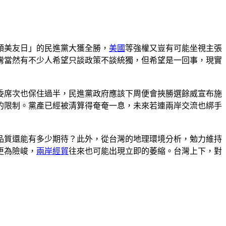
傾美友日」的民進黨大獲全勝，
美國
等強權又豈有可能坐視主張
灣當然有不少人希望只談政策不談統獨，但希望是一回事，現實
委席次也保住過半，民進黨政府應該下周便會挾勝選餘威宣布施
的限制。黨產已經被清算得奄奄一息，未來若連兩岸交流也綁手
品質還能有多少期待？此外，從台灣的地理環境分析，勉力維持
更為險峻，
兩岸經貿
往來也可能出現立即的萎縮。台灣上下，對