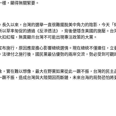
一樣，顯得無關緊要。
。長久以來，台灣的選舉一直很難擺脫美中角力的陰影，今天「
所以草率匆促的通過《反滲透法》，背後便隱含美國的施壓。台
大扣紅帽，無異顯示台灣不可能出現專注政策的大黨。
宣布施行，原因應是擔心影響總統選情。現在總統不僅連任，立
。法律付之施行後，國民黨最佔優勢的兩岸交流，勢必受到可觀
象，實在難以想像，最大在野黨如果從此一蹶不振，台灣的民主
一蹶不振，造成台灣與大陸間因而斷鏈，未來台海的局勢恐怕將