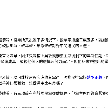
選情冷，投票所又設置不多情況下，投票率還能三成五多，誠屬
持較接地氣、較年輕、形象也較討好中間選民的人選。
些言之過早，因江只是補上吳敦義辭黨主席後剩下的年餘任期，
否過渡成真，須視他個人的選擇及努力而定。但他及未來選出的
史灰燼，以可能違憲程序沒收其黨產，強推民進黨版
轉型正義
，
似乎神仙都難救，誰做黨主席有差嗎？
整體看，有三項較有利於國民黨復健條件，但黨主席作為會影響