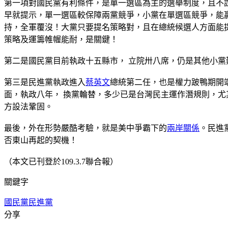
第一項對國民黨有利條件，是單一選區為主的選舉制度，且不
早就提示，單一選區較保障兩黨競爭，小黨在單選區競爭，能
持，全軍覆沒！大黨只要提名策略對，且在總統候選人方面能
策略及運籌帷幄能耐，是關鍵！
第二是國民黨目前執政十五縣市， 立院卅八席，仍是其他小
第三是民進黨執政進入
蔡英文
總統第二任，也是權力跛鴨期開
面，執政八年， 換黨輪替，多少已是台灣民主運作潛規則，
方設法鞏固。
最後，外在形勢嚴酷考驗，就是美中爭霸下的
兩岸關係
。民進
否東山再起的契機！
（本文已刊登於109.3.7聯合報）
關鍵字
國民黨
民進黨
分享