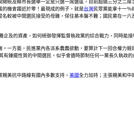
說總統及縣市長選舉一定是只選一席選區，目前超過三分之二席
贏的機會趨近於零！最現成的例子，就是
台灣
民眾黨能拿十一％
提名較被中間選民接受的母雞，保住基本盤不難；國民黨在一六
黨難企及的資產，如何統御發揮監督執政黨的綜合戰力，同時能接
端。一方面，民進黨內各派系蠢蠢欲動，要算計下一回合權力競
尤其有鐘擺性質的中間選民，似乎會適時節制任何一黨長久執政的
黨親美抗中路線有國內多數支持，
美國
全力加持；主張親美和中