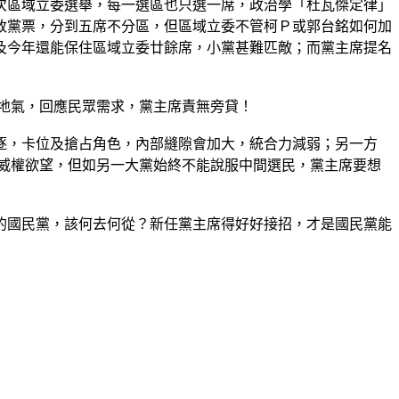
次區域立委選舉，每一選區也只選一席，政治學「杜瓦傑定律」
政黨票，分到五席不分區，但區域立委不管柯Ｐ或郭台銘如何加
及今年還能保住區域立委廿餘席，小黨甚難匹敵；而黨主席提名
地氣，回應民眾需求，黨主席責無旁貸！
逐，卡位及搶占角色，內部縫隙會加大，統合力減弱；另一方
威權欲望，但如另一大黨始終不能說服中間選民，黨主席要想
的國民黨，該何去何從？新任黨主席得好好接招，才是國民黨能