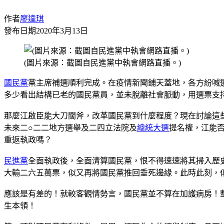
作者
廖達琪
發布日期
2020年3月13日
(圖片來源：截圖自民進黨中執會網路直播。)
國民黨
黨主席補選順利完成。在疫情新聞鋪天蓋地，各方紛喊
多少看出結構已老的國民黨員，並未脫離社會脈動，用選票支
那麼江啟臣能大刀闊斧，改革國民黨到什麼程度？現在討論這
未來二○二二地方選舉及二四立法院及
總統大選
提名權，江能
重返執政嗎？
民進黨
全面執政後，全面清算國民黨，恨不得速速將其掃入歷
大輸二六五萬票，似又再將國民黨推回垂死邊緣。此時此刻，
應該是有差的！就較客觀情勢言，國民黨並不算在加護病房！
生本領！