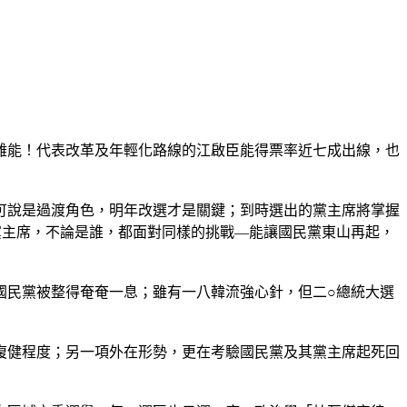
難能！代表改革及年輕化路線的江啟臣能得票率近七成出線，也
可說是過渡角色，明年改選才是關鍵；到時選出的黨主席將掌握
黨主席，不論是誰，都面對同樣的挑戰—能讓國民黨東山再起，
國民黨被整得奄奄一息；雖有一八韓流強心針，但二○總統大選
復健程度；另一項外在形勢，更在考驗國民黨及其黨主席起死回