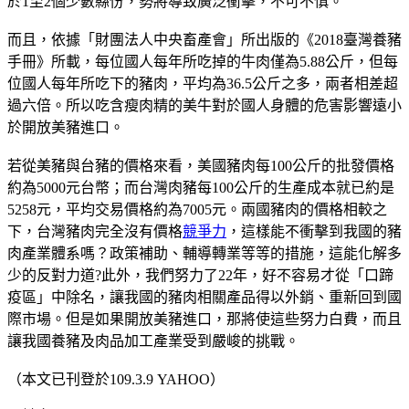
於1至2個少數縣份，勢將導致廣泛衝擊，不可不慎。
而且，依據「財團法人中央畜產會」所出版的《2018臺灣養豬
手冊》所載，每位國人每年所吃掉的牛肉僅為5.88公斤，但每
位國人每年所吃下的豬肉，平均為36.5公斤之多，兩者相差超
過六倍。所以吃含瘦肉精的美牛對於國人身體的危害影響遠小
於開放美豬進口。
若從美豬與台豬的價格來看，美國豬肉每100公斤的批發價格
約為5000元台幣；而台灣肉豬每100公斤的生產成本就已約是
5258元，平均交易價格約為7005元。兩國豬肉的價格相較之
下，台灣豬肉完全沒有價格
競爭力
，這樣能不衝擊到我國的豬
肉產業體系嗎？政策補助、輔導轉業等等的措施，這能化解多
少的反對力道?此外，我們努力了22年，好不容易才從「口蹄
疫區」中除名，讓我國的豬肉相關產品得以外銷、重新回到國
際市場。但是如果開放美豬進口，那將使這些努力白費，而且
讓我國養豬及肉品加工產業受到嚴峻的挑戰。
（本文已刊登於109.3.9 YAHOO）