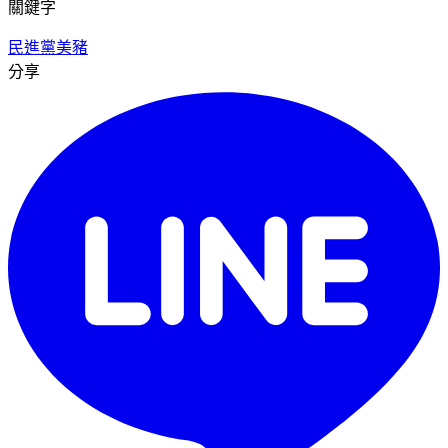
關鍵字
民進黨
美豬
分享