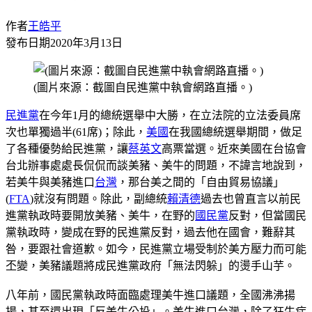
作者
王皓平
發布日期
2020年3月13日
(圖片來源：截圖自民進黨中執會網路直播。)
民進黨
在今年1月的總統選舉中大勝，在立法院的立法委員席
次也單獨過半(61席)；除此，
美國
在我國總統選舉期間，做足
了各種優勢給民進黨，讓
蔡英文
高票當選。近來美國在台協會
台北辦事處處長侃侃而談美豬、美牛的問題，不諱言地說到，
若美牛與美豬進口
台灣
，那台美之間的「自由貿易協議」
(
FTA
)就沒有問題。除此，副總統
賴清德
過去也曾直言以前民
進黨執政時要開放美豬、美牛，在野的
國民黨
反對，但當國民
黨執政時，變成在野的民進黨反對，過去他在國會，難辭其
咎，要跟社會道歉。如今，民進黨立場受制於美方壓力而可能
丕變，美豬議題將成民進黨政府「無法閃躲」的燙手山芋。
八年前，國民黨執政時面臨處理美牛進口議題，全國沸沸揚
揚，甚至還出現「反美牛公投」。美牛進口台灣，除了狂牛症