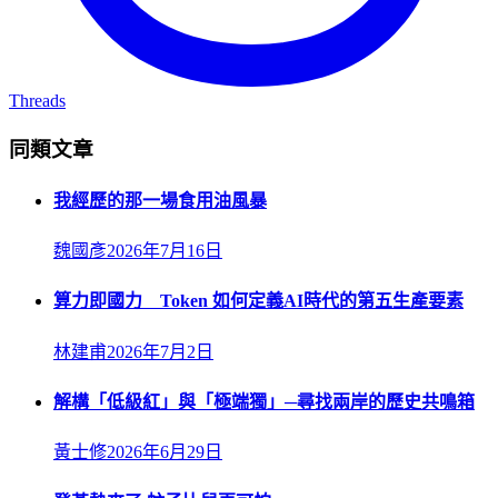
Threads
同類文章
我經歷的那一場食用油風暴
魏國彥
2026年7月16日
算力即國力 Token 如何定義AI時代的第五生產要素
林建甫
2026年7月2日
解構「低級紅」與「極端獨」─尋找兩岸的歷史共鳴箱
黃士修
2026年6月29日