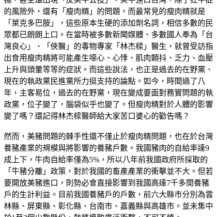
的風險外，還有「瘦肉精」的問題，而最常見的瘦肉精就是
「萊克多巴胺」，這些原本生硬的添加劑名詞，相信多數的民
眾都已朗朗上口。在當時被多數新聞媒體、多數國人奉為「台
灣良心」、「俠醫」的毒物專家「林杰樑」醫生，就曾受訪指
出食用瘦肉精將可能產生噁心、心悸、肌肉顫抖、乏力、血壓
上升與頭暈等等的症狀。而這些說法，也正是過去的在野黨、
現在的執政黨民進黨所力挺支持的論點。如今，時間過了八
年，主客易位，過去的在野黨，現在變成要面對務實問題的執
政黨，位子變了，腦袋似乎也變了。但瘦肉精對於人體的影響
變了嗎？還記得林杰樑醫師給大家苦口婆心的勸告嗎？
然而，美豬問題的棘手性還不僅止於瘦肉精問題，也在於台灣
養豬產業的規模與將影響的養豬戶數。我國豬肉的自給率達9
成上下，牛肉自給率僅為5%，所以八年前我國政府所採取的
「牛豬分離」政策，對於我國的畜產產業的衝擊並不大。但若
要開放美豬進口，則勢必會直接影響到我國高達7千多間養豬
戶的生計利益。目前我國養豬戶的戶數，前六大縣市分別為雲
林縣、屏東縣、彰化縣、台南市、嘉義縣與高雄市。並未集中