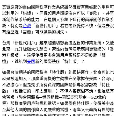
其實原廠的自由國際秩序作業系統雖然確實有新崛起的用戶可
以利用的「錯誤」，但崛起用戶還遠沒有可以「克隆」、甚至
新創作業系統的能力。在這個大系統下運行的兩岸關係作業系
統，特別是
台灣
「新世代用戶」看它老派覺得不快，但過去沒
有經歷過「當機」可能遭遇的損失。
台灣「新世代用戶」越來越迫切想要擺脫舊的作業系統，又使
北京一九升級版大失顏面，索性向台灣演示應用更緊縮的「香
港升級版」。這便使得更多台灣用戶預想是不是乾脆「關
機」，跳船到
美國
新的國際秩序「特仕版」？
如果台灣期待的國際秩序「特仕版」能很快運作，北京可能也
就是被迫加入，那麼重開機的主動權完全掌握在美國，台灣可
不必擔心。但是幾乎所有資深的國際關係專家都認為「特仕
版」（包括它的「印太應用」）不僅內容模糊不清，也遠沒有
像舊版（聯合國體系─世貿組織─國際貨幣基金—G20北約
等）那樣廣受用戶熟悉和默認。如果引進特仕版，使得美中甚
至其他大國的關係陷入更嚴重的當機，兩岸又丟棄所有舊的應
用，以至連臨時的應急系統都不可得，那就等於斷網又斷電，