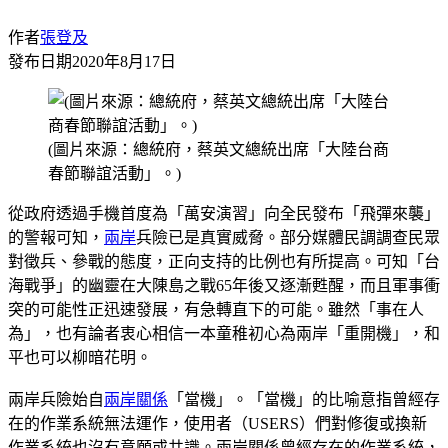
作者
張登及
發布日期
2020年8月17日
(圖片來源：總統府，蔡英文總統出席「大陸台商
春節聯誼活動」。)
從政府透過手機首度為「萬安演習」向全民發布「飛彈來襲」
的警報可知，
兩岸
兵險已是真實威脅。部分媒體民調調查民眾
對徵兵、參戰的態度，正向支持的比例也有所提高。可知「台
海戰爭」的幽靈在大陳島之戰65年後又逐漸甦醒，而且軍事衝
突的可能性正迅速發展，有急轉直下的可能。雖然「事在人
為」，也有論者衷心相信一本童稚初心為兩岸「重開機」，和
平也可以柳暗花明。
兩岸兵險始自
兩岸關係
「當機」。「當機」的比喻意指曾經存
在的作業系統無法運作，使用者（USERS）們對修復或換新
作業系統也沒有意願或共識。兩岸關係曾經存在的作業系統，