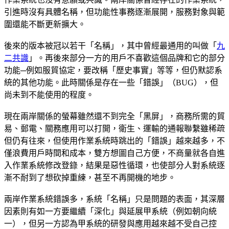
引進時沒有具體名稱，但功能性事務逐漸展開，服務對象與範
圍還能不斷更新擴大。
後來的版本被冠以若干「名稱」，其中曾經最通用的叫做「
九
二共識
」。再後來部分一方的用戶不喜歡這個品牌和它的部分
功能─例如服貿協定，要改稱「歷史事實」等等，但仍默認系
統的其他功能。此時關係是存在一些「錯誤」（BUG），但
尚未到不能使用的程度。
現在兩岸關係的螢幕雖然還不到完全「黑屏」，商務所需的貿
易、郵電、關務應用可以打開，衛生、運輸的通報聯繫雖稀疏
但仍有往來，但使用作業系統時跳出的「錯誤」越來越多，不
僅浪費用戶時間和成本，雙方想圖自己方便，不商量就各自進
入作業系統修改登錄，結果是惡性循環，也使部分人對系統逐
漸不耐到了想砍掉重練，甚至不再開機的地步。
兩岸作業系統錯誤多，系統「名稱」只是問題的表面，其深層
因素則有如一方要繼續「深化」與延展甲系統（例如朝向統
一），但另一方認為甲系統的研發與應用越來越不受自己控