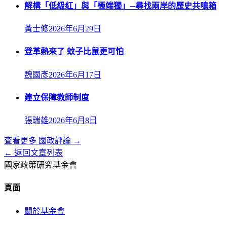
解構「低級紅」與「極端獨」─尋找兩岸的歷史共鳴箱
黃士修
2026年6月29日
登革熱來了 蚊子比鼠更可怕
魏國彥
2026年6月17日
建立保障教師制度
張瑞雄
2026年6月8日
查看更多
國政評論
→
← 返回文章列表
國家政策研究基金會
頁面
關於基金會