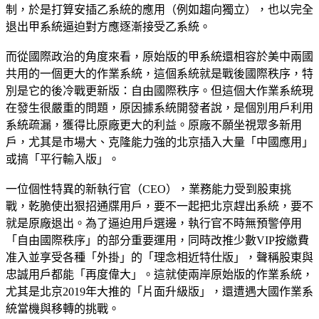
制，於是打算安插乙系統的應用（例如趨向獨立），也以完全
退出甲系統逼迫對方應逐漸接受乙系統。
而從國際政治的角度來看，原始版的甲系統還相容於美中兩國
共用的一個更大的作業系統，這個系統就是戰後國際秩序，特
別是它的後冷戰更新版：自由國際秩序。但這個大作業系統現
在發生很嚴重的問題，原因據系統開發者說，是個別用戶利用
系統疏漏，獲得比原廠更大的利益。原廠不願坐視眾多新用
戶，尤其是市場大、克隆能力強的北京插入大量「中國應用」
或搞「平行輸入版」。
一位個性特異的新執行官（CEO），業務能力受到股東挑
戰，乾脆使出狠招通牒用戶，要不一起把北京趕出系統，要不
就是原廠退出。為了逼迫用戶選邊，執行官不時無預警停用
「自由國際秩序」的部分重要運用，同時改推少數VIP按繳費
准入並享受各種「外掛」的「理念相近特仕版」，聲稱股東與
忠誠用戶都能「再度偉大」。這就使兩岸原始版的作業系統，
尤其是北京2019年大推的「片面升級版」，還遭遇大國作業系
統當機與移轉的挑戰。