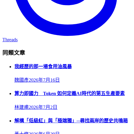
Threads
同類文章
我經歷的那一場食用油風暴
魏國彥
2026年7月16日
算力即國力 Token 如何定義AI時代的第五生產要素
林建甫
2026年7月2日
解構「低級紅」與「極端獨」─尋找兩岸的歷史共鳴箱