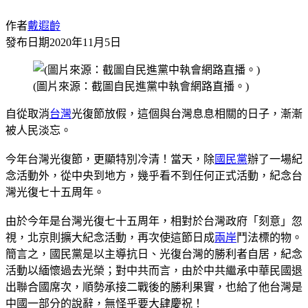
作者
戴遐齡
發布日期
2020年11月5日
(圖片來源：截圖自民進黨中執會網路直播。)
自從取消
台灣
光復節放假，這個與台灣息息相關的日子，漸漸
被人民淡忘。
今年台灣光復節，更顯特別冷清！當天，除
國民黨
辦了一場紀
念活動外，從中央到地方，幾乎看不到任何正式活動，紀念台
灣光復七十五周年。
由於今年是台灣光復七十五周年，相對於台灣政府「刻意」忽
視，北京則擴大紀念活動，再次使這節日成
兩岸
鬥法標的物。
簡言之，國民黨是以主導抗日、光復台灣的勝利者自居，紀念
活動以緬懷過去光榮；對中共而言，由於中共繼承中華民國退
出聯合國席次，順勢承接二戰後的勝利果實，也給了他台灣是
中國一部分的說辭，無怪乎要大肆慶祝！