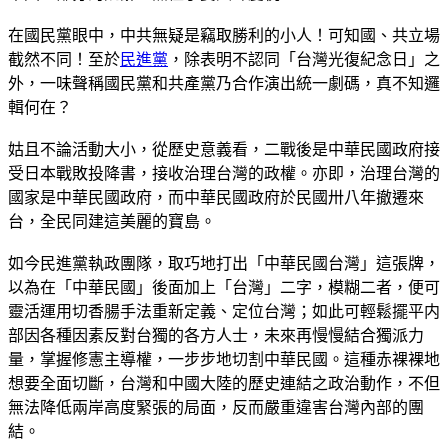
在國民黨眼中，中共無疑是竊取勝利的小人！可知國、共立場
截然不同！至於
民進黨
，除表明不認同「台灣光復紀念日」之
外，一味聲稱國民黨和共產黨乃合作演出統一劇碼，真不知邏
輯何在？
姑且不論活動大小，從歷史意義看，二戰後是中華民國政府接
受日本戰敗投降書，接收治理台灣的政權。亦即，治理台灣的
國家是中華民國政府，而中華民國政府於民國卅八年撤遷來
台，全民同建這美麗的寶島。
如今民進黨執政團隊，取巧地打出「中華民國台灣」這張牌，
以為在「中華民國」後面加上「台灣」二字，模糊二者，便可
靈活運用切香腸手法重新定義、定位台灣；如此可輕鬆擺平内
部因各種因素反對台獨的各方人士，未來再慢慢結合獨派力
量，掌握修憲主導權，一步步地切割中華民國。這種赤裸裸地
想要全面切斷，台灣和中國大陸的歷史連結之政治動作，不但
無法降低兩岸高度緊張的局面，反而嚴重違害台灣內部的團
結。