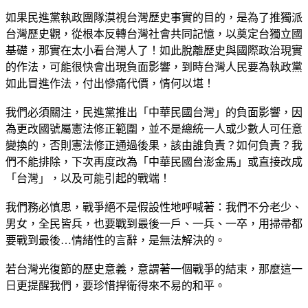
如果民進黨執政團隊漠視台灣歷史事實的目的，是為了推獨派
台灣歷史觀，從根本反轉台灣社會共同記憶，以奠定台獨立國
基礎，那實在太小看台灣人了！如此脫離歷史與國際政治現實
的作法，可能很快會出現負面影響，到時台灣人民要為執政黨
如此冒進作法，付出慘痛代價，情何以堪！
我們必須關注，民進黨推出「中華民國台灣」的負面影響，因
為更改國號屬憲法修正範圍，並不是總統一人或少數人可任意
變換的，否則憲法修正通過後果，該由誰負責？如何負責？我
們不能排除，下次再度改為「中華民國台澎金馬」或直接改成
「台灣」，以及可能引起的戰端！
我們務必慎思，戰爭絕不是假設性地呼喊著：我們不分老少、
男女，全民皆兵，也要戰到最後一戶、一兵、一卒，用掃帚都
要戰到最後…情緒性的言辭，是無法解決的。
若台灣光復節的歷史意義，意謂著一個戰爭的結束，那麼這一
日更提醒我們，要珍惜捍衛得來不易的和平。