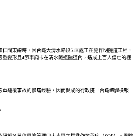
和仁間東線時，因台鐵大清水路段51K處正在施作明隧道工程，
嚴重變形且4節車廂卡在清水隧道隧道內，造成上百人傷亡的極
重傷嚴重翻覆事故的慘痛經驗，因而促成的行政院「台鐵總體檢報
。
研擬各單位風險管理四大步驟之標準作業程序（SOP）。風險