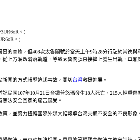
JR6oR。)
墓的高峰，但408次太魯閣號於當天上午9時28分行駛於崇德與
，從上方溜逸滑落軌道，導致太魯閣號直接撞上發生出軌，車廂
點新聞的方式報導這起事故，關切
台灣
救援進展。
民國107年10月21日台鐵普悠瑪發生18人死亡、215人輕
有無法安全回家的痛苦感受。
政策，並努力扭轉國際外媒大幅報導台灣交通不安全的不良形象
具體做法，未來應加強相關人員風險管理觀念做法之教育訓練，及