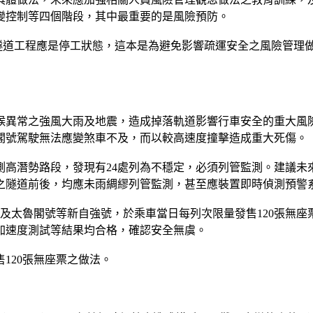
變控制等四個階段，其中最重要的是風險預防。
明隧道工程應是停工狀態，這本是為避免影響疏運安全之風險管理
候異常之強風大雨及地震，造成掉落軌道影響行車安全的重大風
閣號駕駛無法應變煞車不及，而以較高速度撞擊造成重大死傷。
測高潛勢路段，發現有24處列為不穩定，必須列管監測。建議未
之隧道前後，均應未雨綢繆列管監測，甚至應裝置即時偵測預警
瑪號及太魯閣號等新自強號，於乘車當日每列次限量發售120張無
加速度測試等結果均合格，確認安全無虞。
120張無座票之做法。