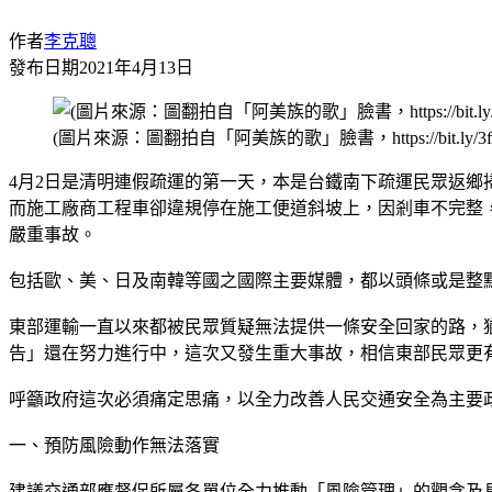
作者
李克聰
發布日期
2021年4月13日
(圖片來源：圖翻拍自「阿美族的歌」臉書，https://bit.ly/3f
4月2日是清明連假疏運的第一天，本是台鐵南下疏運民眾返鄉掃
而施工廠商工程車卻違規停在施工便道斜坡上，因剎車不完整
嚴重事故。
包括歐、美、日及南韓等國之國際主要媒體，都以頭條或是整
東部運輸一直以來都被民眾質疑無法提供一條安全回家的路，猶記
告」還在努力進行中，這次又發生重大事故，相信東部民眾更
呼籲政府這次必須痛定思痛，以全力改善人民交通安全為主要
一、預防風險動作無法落實
建議交通部應督促所屬各單位全力推動「風險管理」的觀念及