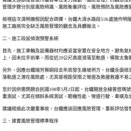
管理步驟分別是風險辨識、風險衡量評估、風險預防及風險應
檢視這次清明連假因配合疏運，台鐵大清水路段51K處施作
施工廠商完全缺乏風險管理的觀念及具體做法。
二、施工段設偵測預警系統
首先，施工車輛及設備器材均應妥當安置在安全地方，避免氣
上，因未拉手剎車，而從近20公尺高度滑落至軌道，導致太魯
另外，因應台鐵瑞芳猴硐段去年底發生邊坡坍方，台鐵全面檢
落軌道之潛在風險處，尤其是視距受限之彎道及救援救護不易
至於因供需問題自民國108年5月2日起，台鐵開放全線普悠
重測試，尤其在傾斜系統測試、軔機性能、彎道行駛、車速及
建議經過此次嚴重事故，台鐵應該因應風險管理，重新評估發售
三、建置風險管理標準程序