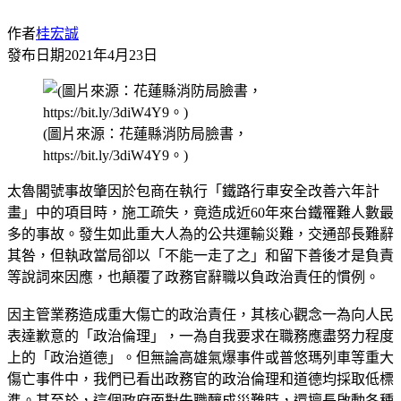
作者
桂宏誠
發布日期
2021年4月23日
(圖片來源：花蓮縣消防局臉書，
https://bit.ly/3diW4Y9。)
太魯閣號事故肇因於包商在執行「鐵路行車安全改善六年計
畫」中的項目時，施工疏失，竟造成近60年來台鐵罹難人數最
多的事故。發生如此重大人為的公共運輸災難，交通部長難辭
其咎，但執政當局卻以「不能一走了之」和留下善後才是負責
等說詞來因應，也顛覆了政務官辭職以負政治責任的慣例。
因主管業務造成重大傷亡的政治責任，其核心觀念一為向人民
表達歉意的「政治倫理」，一為自我要求在職務應盡努力程度
上的「政治道德」。但無論高雄氣爆事件或普悠瑪列車等重大
傷亡事件中，我們已看出政務官的政治倫理和道德均採取低標
準。甚至於，這個政府面對失職釀成災難時，還擅長啟動各種