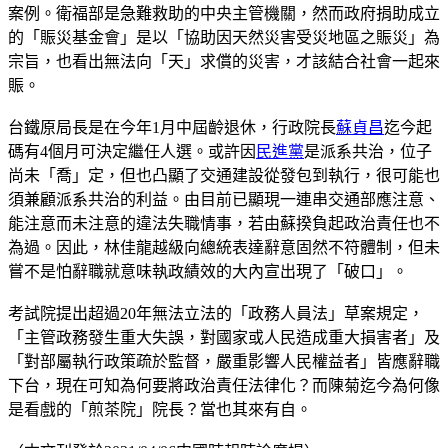
案例。衛福部是急難救助的中央主管機關，然而政府捐助成立
的「賑災基金會」是以「協助因天然災害受災地區之賑災」為
宗旨，也看出無法向「天」求償的災害，才該結合社會一起來
賑。
台鐵原局長是在今年1月中屆齡退休，行政院長
蘇貞昌
迄今起
碼有4個月可決定繼任人選。或許因
民進黨
是派系共治，位子
尚未「喬」定，但也凸顯了交通建設從發包到執行，很可能也
須兼顧派系共治的利益。由目前已顯現一連串交通部應注意、
能注意而未注意的違法失職情事，若由蘇揆負起政治責任也不
為過。因此，林佳龍越級向總統表達辭意固然不符體制，但未
嘗不是怕辭職就意味執政績效的大內宣出現了「破口」。
考試院提出超過20年無法立法的「政務人員法」草案規定，
「主管政務發生重大失誤，對國家或人民造成重大損害者」及
「對部屬執行政策疏於監督，嚴重影響人民權益者」皆應辭職
下台，現在可知為何要將政治責任法律化？而陳菊迄今為何像
是看戲的「煎茶院」院長？當也其來有自。