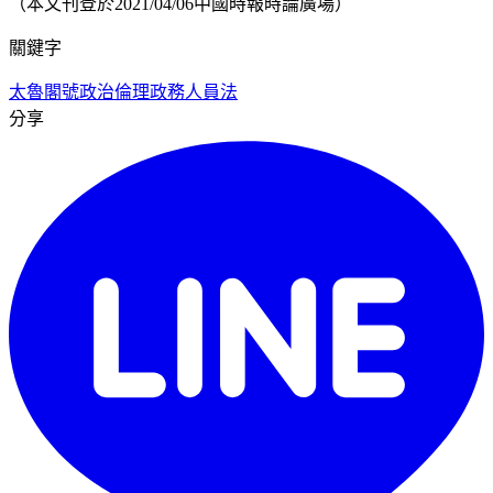
（本文刊登於2021/04/06中國時報時論廣場）
關鍵字
太魯閣號
政治倫理
政務人員法
分享