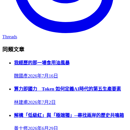
Threads
同類文章
我經歷的那一場食用油風暴
魏國彥
2026年7月16日
算力即國力 Token 如何定義AI時代的第五生產要素
林建甫
2026年7月2日
解構「低級紅」與「極端獨」─尋找兩岸的歷史共鳴箱
黃士修
2026年6月29日