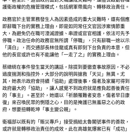
護衛政權的危機管理模式，包括網軍帶風向、轉移政治責任。
政務官於主管業務發生人為因素造成的重大災難時，還有個應
即辭職下台的實務上理由，即是如同常任文官因涉案情節重
大，為避免仍在職可湮滅證據、串證或官官相護，依法可先予
停職。政治任命的政務官無所謂「停職」，只有辭職一途以示
「清白」，而交通部長林佳龍或真有即刻下台負責的本意，但
他的長官或許也有不能讓他「一走了之」的實務上理由。
蔡總統在事件發生當天的講話，除提到要徹查事故原因，不必
過度揣測和指控外，大部分的說明與搶救「天災」無異。尤
其，她表示政府會持續「協助」處理後事，傷者及家屬可得到
政府最大的「協助」，讓人感覺不到政府就是應負起善後責任
的「事主」。甚至於，她還以「祈願罹難者安息，傷者早日康
復」來召喚民眾的惻隱之心，目的是掩護已無羞惡之心的政
府，想要扭轉乾坤「事主變公親」。
衛福部以既有的「賑災專戶」接受捐給太魯閣號事件的善款，
或許就是轉移政治責任的成效，此在高雄氣爆案已有「成功」