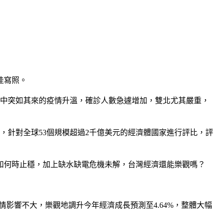
佳寫照。
月中突如其來的疫情升溫，確診人數急遽增加，雙北尤其嚴重，
，針對全球53個規模超過2千億美元的經濟體國家進行評比，評
不知何時止穩，加上缺水缺電危機未解，台灣經濟還能樂觀嗎？
疫情影響不大，樂觀地調升今年經濟成長預測至4.64%，整體大幅