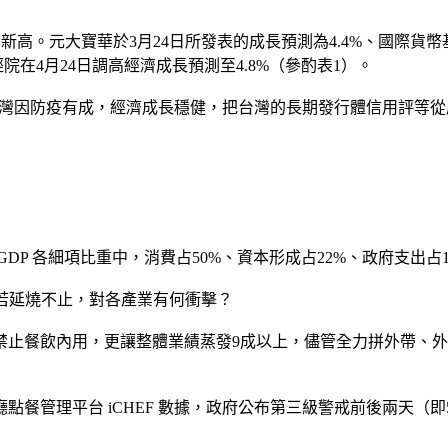
單季新高。元大寶華於3月24日所發表的成長預測為4.4%、國際
，台經院在4月24日調高經濟成長預測至4.8%（參酌表1）。
台灣因防疫有成，經濟成長穩健，把台灣的長期發行體信用評等從原
DP 各細項比重中，消費占50%、資本形成占22%、政府支出占1
若延燒不止，對各產業有何衝擊？
禁止餐飲內用，更讓整體業績蒸發9成以上，儘管全力拼外帶、外
管理平台 iCHEF 數據，政府公布第三級警戒前後兩天（即5月