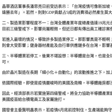
晶華酒店董事長潘思亮日前受訪表示：「台灣疫情可像新加坡
遠勝去年」。若然，則對GDP貢獻占5成的消費項必然產生莫
二、製造業影響程度不一：台灣全體產業年度總產值達19兆元台
目前三級警戒下，影響尚屬輕微，但近日都有傳出員工確診案
若進入最壞的情況，導致許多製造業停工，那影響真是不輕啊
則會大受影響；健身器材產能及自行車供應鏈多在台灣，影響
三、半導體業若停工，後果不堪設想：半導體是台灣，也是全球
可。
由於晶片製造在長期「細小化＋自動化」的滾動推進之下，加
依國際經驗，即使是疫情嚴峻時的美國及南韓，半導體廠房都
因此，經濟部表示若實施第四級警戒，將全力協助半導體產業鏈
美國疫苗給台積電員工及家屬施打。
國發會主委龔明鑫表示，若疫情6月底前控制住，生產端能夠守住