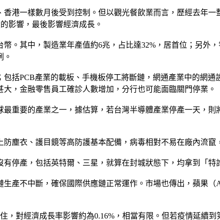
、香港一樣數月後受到控制。但以觀光餐飲業而言，歷經去年一
大的影響，最後影響經濟成長。
幣。其中，製造業年產值約6兆，占比達32%，居首位；另外，零
例。
；包括PCB產業的載板、手機板停工將斷鏈，網通產業中的網通
甚大，金融零售員工確診人數增加，分行也可能面臨關門停業。
最重要的產業之一，據估算，若台灣半導體產業停產一天，則將
上防塵衣、護目鏡等高防護基本配備，病毒相對不易在廠內流竄
沒有停產，包括英特爾、三星，就算在封城狀態下，均拿到「特
生產不中斷，確保國際供應鏈正常運作。市場也傳出，蘋果（Ap
，對經濟成長率影響約為0.16%，相當有限。但若疫情延續到第