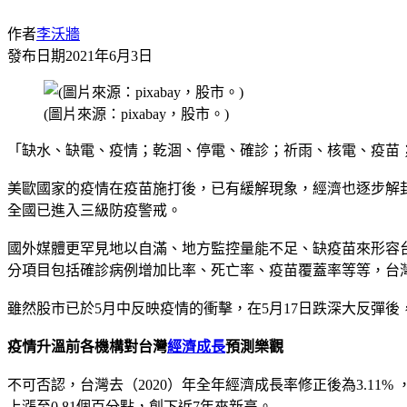
作者
李沃牆
發布日期
2021年6月3日
(圖片來源：pixabay，股市。)
「缺水、缺電、疫情；乾涸、停電、確診；祈雨、核電、疫苗
美歐國家的疫情在疫苗施打後，已有緩解現象，經濟也逐步解
全國已進入三級防疫警戒。
國外媒體更罕見地以自滿、地方監控量能不足、缺疫苗來形容台
分項目包括確診病例增加比率、死亡率、疫苗覆蓋率等等，台灣
雖然股市已於5月中反映疫情的衝擊，在5月17日跌深大反彈
疫情升溫前各機構對台灣
經濟成長
預測樂觀
不可否認，台灣去（2020）年全年經濟成長率修正後為3.11
上漲至0.81個百分點，創下近7年來新高。