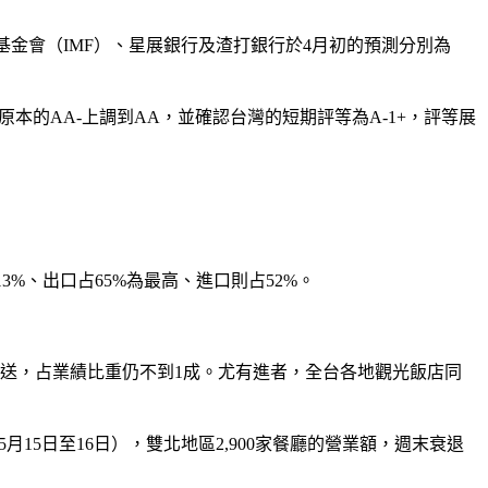
貨幣基金會（IMF）、星展銀行及渣打銀行於4月初的預測分別為
本的AA-上調到AA，並確認台灣的短期評等為A-1+，評等展
3%、出口占65%為最高、進口則占52%。
送，占業績比重仍不到1成。尤有進者，全台各地觀光飯店同
15日至16日），雙北地區2,900家餐廳的營業額，週末衰退