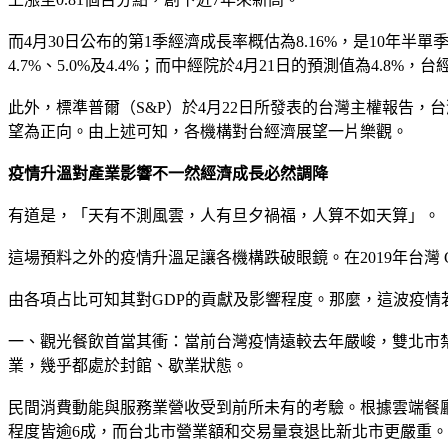
而4月30日公布的第1季經濟成長率概估為8.16%，是10年半
4.7%、5.0%及4.4%；而中經院於4月21日的預測值為4.8%
此外，標準普爾（S&P）於4月22日所發表的台灣主權報告，
望為正向。由上述可知，各機構對台經濟展望一片樂觀。
疫情升溫對產業影響不一然經濟成長必然調降
有道是，「天有不測風雲，人有旦夕禍福，人算不如天算」。
這場預料之外的疫情升溫足讓各機構跌破眼鏡。在2019年台灣 G
由各項占比可知其對GDP的貢獻及影響程度。那麼，這波疫情
一、觀光餐飲首當其衝：當前台灣疫情遠較去年嚴峻，雙北市
業，幾乎都處於封館、歇業狀態。
民間消費動能與服務業營收受到前所未有的考驗。根據雲端餐廳點餐
程度皆逾6成，而台北市營業額和交易量衰退比新北市更嚴重。