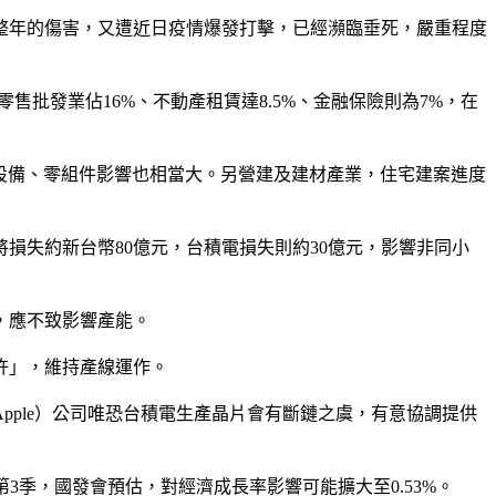
整年的傷害，又遭近日疫情爆發打擊，已經瀕臨垂死，嚴重程度
售批發業佔16%、不動產租賃達8.5%、金融保險則為7%，在
設備、零組件影響也相當大。另營建及建材產業，住宅建案進度
損失約新台幣80億元，台積電損失則約30億元，影響非同小
，應不致影響產能。
許」，維持產線運作。
ple）公司唯恐台積電生產晶片會有斷鏈之虞，有意協調提供
3季，國發會預估，對經濟成長率影響可能擴大至0.53%。