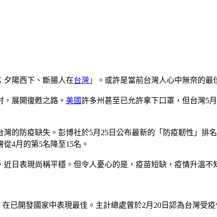
；夕陽西下、斷腸人在
台灣
」。或許是當前台灣人心中無奈的最
封，展開復甦之路。
美國
許多州甚至已允許拿下口罩，但台灣5
灣的防疫缺失。彭博社於5月25日公布最新的「防疫韌性」排名
從4月的第5名降至15名。
後，近日表現尚稱平穩。但令人憂心的是，疫苗短缺，疫情升溫
% ，在已開發國家中表現最佳。主計總處曾於2月20日認為台灣受