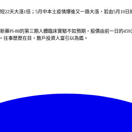
短短22天大漲1倍；5月中本土疫情爆後又一路大漲，若由5月10日的
肝癌新藥PI-88的第三期人體臨床實驗不如預期，股價由前一日的4
虧損。往事歷歷在目，散戶投資人當引以為鑑。