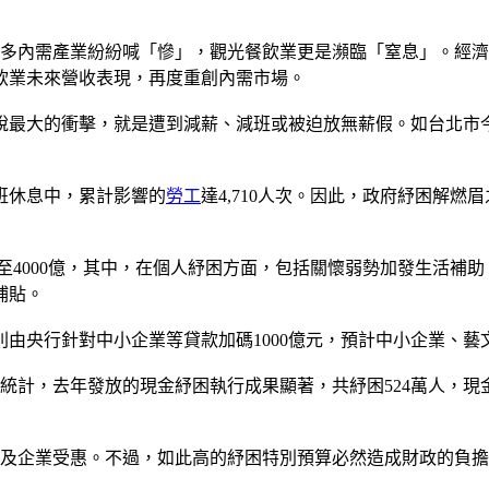
許多內需產業紛紛喊「慘」，觀光餐飲業更是瀕臨「窒息」。經
飲業未來營收表現，再度重創內需市場。
最大的衝擊，就是遭到減薪、減班或被迫放無薪假。如台北市今年
減班休息中，累計影響的
勞工
達4,710人次。因此，政府紓困解
增加至4000億，其中，在個人紓困方面，包括關懷弱勢加發生活
補貼。
則由央行針對中小企業等貸款加碼1000億元，預計中小企業、藝
統計，去年發放的現金紓困執行成果顯著，共紓困524萬人，現金
萬個人及企業受惠。不過，如此高的紓困特別預算必然造成財政的負