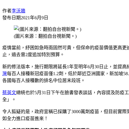
作者
李沃牆
發布日期
2021年6月9日
(圖片來源：翻拍自台視新聞。)
疫情當前，紓困如急時雨固然可貴，但保命的疫苗價值更高更迫
止，過去曾2度追加特別預算。
新的修法版本，施行期限將延長1年至明年6月30日止，並提高紓困振
灣
每百人接種新冠疫苗僅1.2劑，低於鄰近亞洲國家，新加坡58.2
各國每百人接種數的排名中位居末段班。
蔡英文
總統也於5月31日下午在臉書發表談話，內容提及防
全」。
令人狐疑的是，政府宣稱已採購了3000萬劑疫苗，但目前實際
如全力進口疫苗進來！