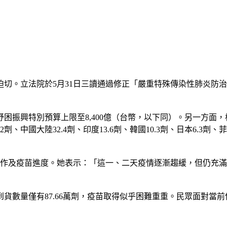
切。立法院於5月31日三讀通過修正「嚴重特殊傳染性肺炎防治
興特別預算上限至8,400億（台幣，以下同）。另一方面，根據國際數據
劑、中國大陸32.4劑、印度13.6劑、韓國10.3劑、日本6.3
疫工作及疫苗進度。她表示：「這一、二天疫情逐漸趨緩，但仍充
到貨數量僅有87.66萬劑，疫苗取得似乎困難重重。民眾面對