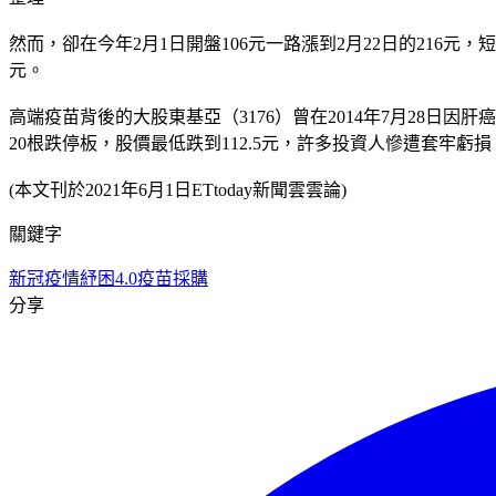
然而，卻在今年2月1日開盤106元一路漲到2月22日的216元，
元。
高端疫苗背後的大股東基亞（3176）曾在2014年7月28日因
20根跌停板，股價最低跌到112.5元，許多投資人慘遭套牢
(本文刊於2021年6月1日ETtoday新聞雲雲論)
關鍵字
新冠疫情
紓困4.0
疫苗採購
分享