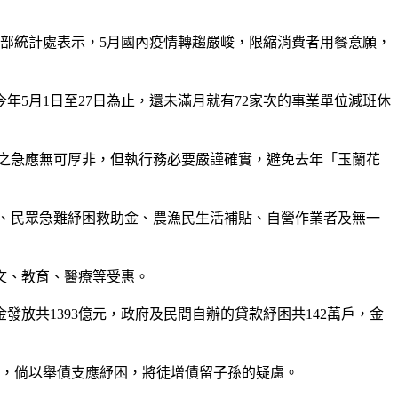
濟部統計處表示，5月國內疫情轉趨嚴峻，限縮消費者用餐意願，
5月1日至27日為止，還未滿月就有72家次的事業單位減班休
燃眉之急應無可厚非，但執行務必要嚴謹確實，避免去年「玉蘭花
補助、民眾急難紓困救助金、農漁民生活補貼、自營作業者及無一
文、教育、醫療等受惠。
發放共1393億元，政府及民間自辦的貸款紓困共142萬戶，金
擔，倘以舉債支應紓困，將徒增債留子孫的疑慮。