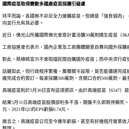
國際疫苗取得變數多國產疫苗採購引疑慮
持平而論，各國無不卯足全力搶購疫苗，但總是「強食弱肉」
向並行允有其必要。
近日，佛光山所屬國際佛光會原計畫洽購50萬劑嬌生疫苗（J&
工商協進會也表示，國內企業及工商團體願意自費向國外採購
對此，蔡總統宣示不會阻擋民間自購國外疫苗；而中央流行疫
話雖如此，但行政程序繁複，層層關卡設限，是否能儘速完成捐
廠完成合約簽訂，每家採購500萬劑，含開口合約500萬劑，最多
高端疫苗則於5月30日宣布這項資訊。由於高端疫苗（6547
結果5月31日高端疫苗股價卻利多不漲，開盤不久即跌停鎖死。高端疫苗於
元、2021年Q1的EPS虧損0.74元。
換言之，高端疫苗公司至今連年虧損，甚至有好幾個月營業收入掛
整理。