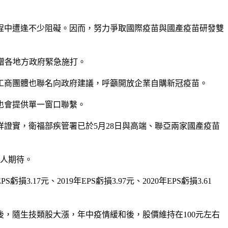
程中遭逢不少阻礙。因而，努力爭取國際疫苗與國產疫苗研發雙
捐贈各地方政府緊急施打。
工商團體也聯名向政府建議，呼籲開放企業自購新冠疫苗。
也會提供單一窗口聯繫。
證實，衛福部疾管署已於5月28日與高端、聯亞兩家國產疫苗
資人期待。
7元、2019年EPS虧損3.97元、2020年EPS虧損3.61
後，隨生技類股大漲，年中疫情緩和後，股價維持在100元左右