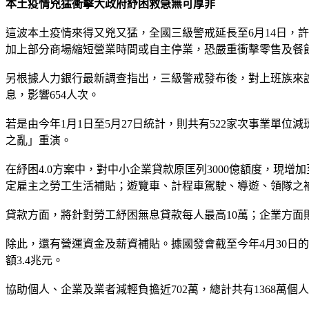
本土疫情兇猛衝擊大政府紓困救急無可厚非
這波本土疫情來得又兇又猛，全國三級警戒延長至6月14日，
加上部分商場縮短營業時間或自主停業，恐嚴重衝擊零售及餐
另根據人力銀行最新調查指出，三級警戒發布後，對上班族來說
息，影響654人次。
若是由今年1月1日至5月27日統計，則共有522家次事業單位
之亂」重演。
在紓困4.0方案中，對中小企業貸款原匡列3000億額度，現
定雇主之勞工生活補貼；遊覽車、計程車駕駛、導遊、領隊之
貸款方面，將針對勞工紓困無息貸款每人最高10萬；企業方面
除此，還有營運資金及薪資補貼。據國發會截至今年4月30日的
額3.4兆元。
協助個人、企業及業者減輕負擔近702萬，總計共有1368