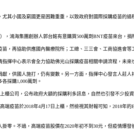
，尤其小國及窮國更是困難重重，以致政府對國際採購疫苗的過
J），鴻海集團創辦人郭台銘有意購買500萬劑BNT疫苗來台，
疫苗，再協助供應國內醫療院所；工總、三三會、工商協進會等
情指揮中心表示會全力協助佛光山採購疫苗相關申請流程，未來
獻，供國人施打，仍有變數。另一方面，指揮中心發言人莊人祥
各採購1,000萬劑。
）是上櫃公司，公布政府大額的採購利多訊息，自然也引發不少投
2018年4月17日上櫃，然檢視其財報可知，2018年的EPS虧損3.1
零。不過，高端疫苗股價在2020年初不到30元，但疫情爆發