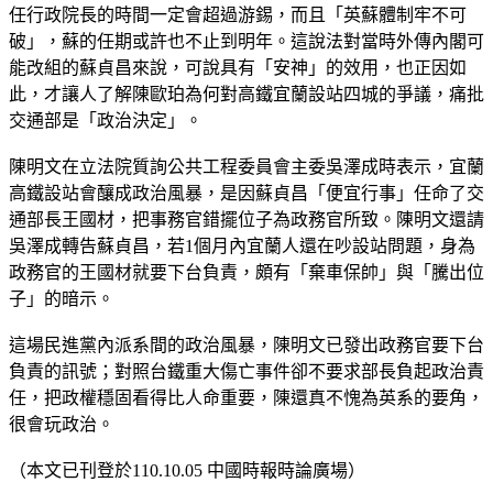
任行政院長的時間一定會超過游錫，而且「英蘇體制牢不可
破」，蘇的任期或許也不止到明年。這說法對當時外傳內閣可
能改組的蘇貞昌來說，可說具有「安神」的效用，也正因如
此，才讓人了解陳歐珀為何對高鐵宜蘭設站四城的爭議，痛批
交通部是「政治決定」。
陳明文在立法院質詢公共工程委員會主委吳澤成時表示，宜蘭
高鐵設站會釀成政治風暴，是因蘇貞昌「便宜行事」任命了交
通部長王國材，把事務官錯擺位子為政務官所致。陳明文還請
吳澤成轉告蘇貞昌，若1個月內宜蘭人還在吵設站問題，身為
政務官的王國材就要下台負責，頗有「棄車保帥」與「騰出位
子」的暗示。
這場民進黨內派系間的政治風暴，陳明文已發出政務官要下台
負責的訊號；對照台鐵重大傷亡事件卻不要求部長負起政治責
任，把政權穩固看得比人命重要，陳還真不愧為英系的要角，
很會玩政治。
（本文已刊登於110.10.05 中國時報時論廣場）