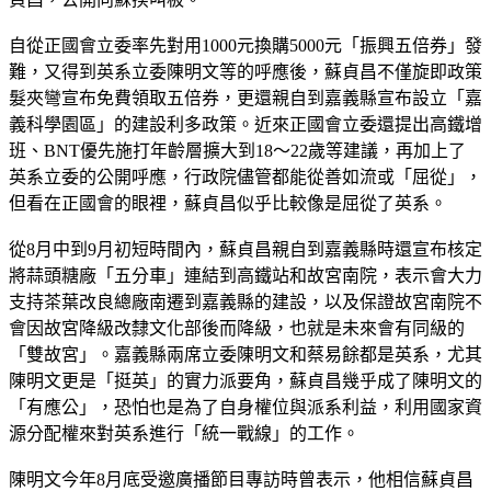
自從正國會立委率先對用1000元換購5000元「振興五倍券」發
難，又得到英系立委陳明文等的呼應後，蘇貞昌不僅旋即政策
髮夾彎宣布免費領取五倍券，更還親自到嘉義縣宣布設立「嘉
義科學園區」的建設利多政策。近來正國會立委還提出高鐵增
班、BNT優先施打年齡層擴大到18～22歲等建議，再加上了
英系立委的公開呼應，行政院儘管都能從善如流或「屈從」，
但看在正國會的眼裡，蘇貞昌似乎比較像是屈從了英系。
從8月中到9月初短時間內，蘇貞昌親自到嘉義縣時還宣布核定
將蒜頭糖廠「五分車」連結到高鐵站和故宮南院，表示會大力
支持茶葉改良總廠南遷到嘉義縣的建設，以及保證故宮南院不
會因故宮降級改隸文化部後而降級，也就是未來會有同級的
「雙故宮」。嘉義縣兩席立委陳明文和蔡易餘都是英系，尤其
陳明文更是「挺英」的實力派要角，蘇貞昌幾乎成了陳明文的
「有應公」，恐怕也是為了自身權位與派系利益，利用國家資
源分配權來對英系進行「統一戰線」的工作。
陳明文今年8月底受邀廣播節目專訪時曾表示，他相信蘇貞昌