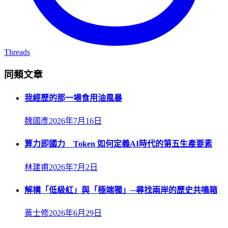
Threads
同類文章
我經歷的那一場食用油風暴
魏國彥
2026年7月16日
算力即國力 Token 如何定義AI時代的第五生產要素
林建甫
2026年7月2日
解構「低級紅」與「極端獨」─尋找兩岸的歷史共鳴箱
黃士修
2026年6月29日