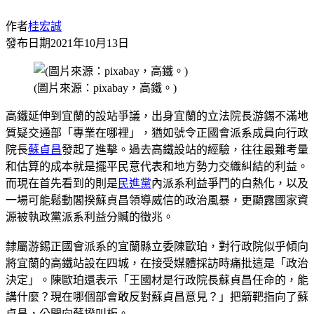
作者
桂宏誠
發布日期
2021年10月13日
(圖片來源：pixabay，高鐵。)
高鐵延伸到宜蘭的設站爭議，出身宜蘭的立法院長游錫不滿地
質疑交通部「專業在哪裡」，猶如號令正國會派系成員向行政
院長
蘇貞昌
發起了進擊。過去高鐵設站的經驗，往往最難考量
和估算的成本就是擺平民意代表和地方勢力交織糾結的利益。
而現在首先看到的則是
民進黨
內派系利益爭鬥的白熱化，以及
一場可能鬆動閣揆蘇貞昌領導威信的政治風暴，更顯露國家資
源被執政黨派系利益分贓的徵兆。
隸屬游錫正國會派系的宜蘭縣立委陳歐珀，對行政院似乎傾向
將宜蘭的高鐵站設在四城，在接受媒體採訪時痛批這是「政治
決定」。陳歐珀還表示「王國材是行政院長蘇貞昌任命的，能
講什麼？現在哪個部會敢反對蘇貞昌意見？」把箭靶指向了蘇
貞昌，公開向蘇揆叫板。