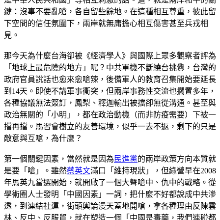
鍵：沒事不要亂嗆，各自留些餘地。在這種相互尊重，彼此留
下空間的信任氛圍下，兩岸就無庸擔心相互傷害甚至兵戎相
見。
那今天為什麼台海卻被《經濟學人》與國際上眾多觀察者評為
「地球上最危險的地方」呢？中共軍機不斷繞台挑釁，台灣的
政府官員說話也愈來愈嗆辣，後備軍人的教育召集開始要延長
到14天。即使不講軍事衝突，但兩岸事務性交流也擱置多年，
各種協議無法簽訂，鳳梨、釋迦輸出被擋卻無從溝通。甚至與
政治無關的「小明」，都在政治動機（而非防疫需要）下被一
擋再擋。馬習會樹立的友善環境，似乎一去不返，剩下的只是
敵意與互嗆，為什麼？
第一個關鍵因素，當然就是因為
民進黨
的兩岸政策方向本質就
是要「嗆」。雖然
蔡英文
滿口「維持現狀」，但綠營早在2008
年馬英九當選開始，就開啟了一個大聲嗆中、仇中的戰略。從
學術圈人士發明「中國因素」一詞，把什麼不好都說成中共滲
透，到連結社運，街頭輿論漫天蓋地開嗆，拿各種理由反陳雲
林、反中、反服貿，就在塑造一個「中國是毒藥，我們連碰都