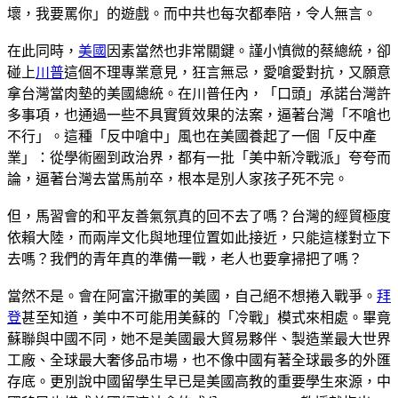
壞，我要罵你」的遊戲。而中共也每次都奉陪，令人無言。
在此同時，
美國
因素當然也非常關鍵。謹小慎微的蔡總統，卻
碰上
川普
這個不理專業意見，狂言無忌，愛嗆愛對抗，又願意
拿台灣當肉墊的美國總統。在川普任內，「口頭」承諾台灣許
多事項，也通過一些不具實質效果的法案，逼著台灣「不嗆也
不行」。這種「反中嗆中」風也在美國養起了一個「反中產
業」：從學術圈到政治界，都有一批「美中新冷戰派」夸夸而
論，逼著台灣去當馬前卒，根本是別人家孩子死不完。
但，馬習會的和平友善氣氛真的回不去了嗎？台灣的經貿極度
依賴大陸，而兩岸文化與地理位置如此接近，只能這樣對立下
去嗎？我們的青年真的準備一戰，老人也要拿掃把了嗎？
當然不是。會在阿富汗撤軍的美國，自己絕不想捲入戰爭。
拜
登
甚至知道，美中不可能用美蘇的「冷戰」模式來相處。畢竟
蘇聯與中國不同，她不是美國最大貿易夥伴、製造業最大世界
工廠、全球最大奢侈品市場，也不像中國有著全球最多的外匯
存底。更別說中國留學生早已是美國高教的重要學生來源，中