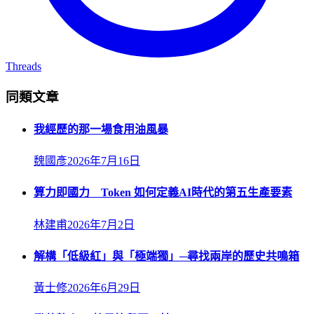
Threads
同類文章
我經歷的那一場食用油風暴
魏國彥
2026年7月16日
算力即國力 Token 如何定義AI時代的第五生產要素
林建甫
2026年7月2日
解構「低級紅」與「極端獨」─尋找兩岸的歷史共鳴箱
黃士修
2026年6月29日