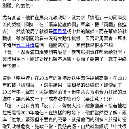
別碰」的氣氛。
尤有甚者，他們在馬英九執政時，就力求「搞砸」一切兩岸交
流的契機（例如，在「兩岸協議條例」草案，把「兩國」寫進
去），然後破局了就說是
國民黨
或中共的陰謀。而在蔡總統就
職後，雖然剛開始看來沒有大動作挑釁，但否定馬習會，死也
不肯說
九二共識
這個「通關密語」，其實就是根本不想
「會」。然後滿口說我們有誠意，就可以把責任都丟給對岸，
製造相罵本。剛好對岸也轉不過彎，要面子擺架子，就正中綠
營下懷。
這個「嗆中牌」在2019年的香港反送中事件達到高潮。在2018
年底被「拔爛菜」，選舉結果一塌糊塗的蔡總統，即使到了
2019年中，聲勢、民調依然落後。但中共與香港合力打出的反
送中，讓蔡英文一下子成為嗆中總司令（要注意，只有
「嗆」，沒有真的「反」），聲勢大漲，鹹魚翻身。接著摧枯
拉朽贏得2020年連任。在這樣的啟發下，他們當然更了解，兩
岸「氣氛」緊張但不要真的戰爭，就是他們的利多。於是每當
碰到政權危機、施政不當、民怨高漲，自然就繼續玩「中共很