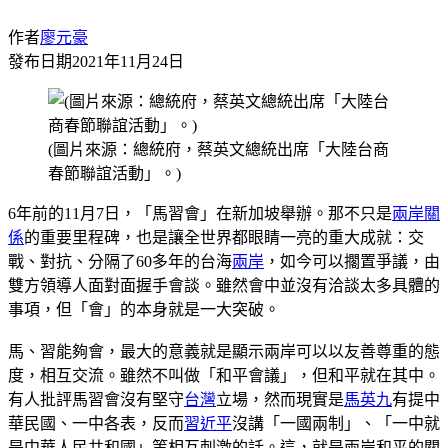
作者
廖元豪
發布日期
2021年11月24日
(圖片來源：總統府，蔡英文總統出席「大陸台商
春節聯誼活動」。)
6年前的11月7日，「馬習會」在新加坡舉辦。那不只是
兩岸關
係
的重要里程碑，也是讓全世界都眼睛一亮的重大成就：交
戰、對抗、分隔了60多年的台海
兩岸
，如今可以擱置爭議，由
雙方領導人面對面握手會談。雖然會中並沒有洽談太多具體的
事項，但「會」的本身就是一大突破。
馬、習能夠會，最大的意義就是顯示兩岸可以以友善尊重的態
度，相互交流。雖然不叫做「和平會議」，但和平就在其中。
有人批評馬習會沒有堅守
台灣
立場，然而現實是
馬英九
有提中
華民國、一中各表，反而
習近平
沒講「一國兩制」、「一中就
是中華人民共和國」等相互刺激的話。這，就是兩岸和平的關