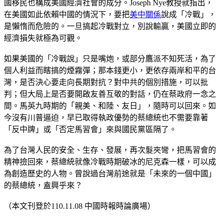
國移民也構成美國經濟社會的成分。Joseph Nye教授就指出，
在美國如此依賴中國的情況下，要把
美中關係
說成「冷戰」，
是懶惰而危險的。一旦搞起冷戰對立，別說輸贏，美國立即的
經濟損失就極為可觀。
如果美國的「冷戰說」只是嘴炮，或部分鷹派不知死活，為了
個人利益而瞎搞的煙霧彈；那本錢更小，更依存兩岸和平的台
灣，是否決心要走向長期對抗？對中共的個別措施，可以批
判；但大局上是否要開啟友善互敬的對話，仍在蔡政府一念之
間。馬英九時期的「親美、和陸、友日」，隨時可以回來。如
今沒有川普逼迫，早已取得執政優勢的蔡總統也不需要靠著
「反中牌」或「否定馬習會」來與國民黨區隔了。
為了台灣人民的安全、生存、發展，再次髮夾彎，把馬習會的
精神撿回來，蔡總統就像冷戰時期破冰的尼克森一樣，可以成
為創造歷史的人物。曾說過台灣前途就是「未來的一個中國」
的蔡總統，盍興乎來？
（本文刊登於110.11.08 中國時報時論廣場）