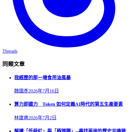
Threads
同類文章
我經歷的那一場食用油風暴
魏國彥
2026年7月16日
算力即國力 Token 如何定義AI時代的第五生產要素
林建甫
2026年7月2日
解構「低級紅」與「極端獨」─尋找兩岸的歷史共鳴箱