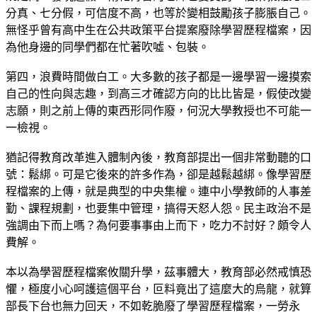
分真、七分假，可信度不高，也等於變相鼓勵孩子膨脹自己。
無怪乎曾有高中生在公共政策平台提案廢除學習歷程檔案，因
為他身邊的同學們都在忙著吹噓、包裝。
第四，浪費時間做白工。大多數的孩子都是一邊學習一邊摸索
自己的性向與志趣，到高三才確認方向的比比皆是，假使改變
志願，則之前上傳的東西形同作廢，何況大學教授也不可能一
一檢視。
猶記得教育改革進入體制內後，教育部提出一個非常動聽的口
號：鬆綁。可是它後來的許多作為，卻是越鬆越綁。像學習歷
程檔案的上傳，就是典型的中央集權。連中小學教師的人事差
勤、課程規劃，也要集中管理，搞得天怒人怨。民主政治不是
強調由下而上嗎？為何要事事由上而下，吃力不討好？頗令人
費解。
本以為學習歷程檔案攸關升學，茲事體大，教育部必然戒慎恐
懼，極度小心呵護這個平台，叵料竟出了這麼大的烏龍，就算
部長下台也無力回天，不如乾脆廢了學習歷程檔案，一勞永