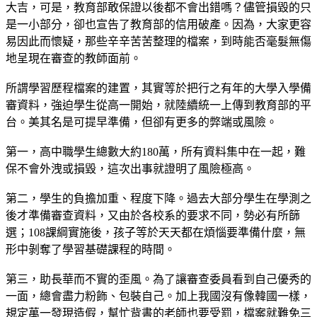
大吉，可是，教育部敢保證以後都不會出錯嗎？儘管損毀的只
是一小部分，卻也宣告了教育部的信用破產。因為，大家更容
易因此而懷疑，那些辛辛苦苦整理的檔案，到時能否毫髮無傷
地呈現在審查的教師面前。
所謂學習歷程檔案的建置，其實等於把行之有年的大學入學備
審資料，強迫學生從高一開始，就陸續統一上傳到教育部的平
台。美其名是可提早準備，但卻有更多的弊端或風險。
第一，高中職學生總數大約180萬，所有資料集中在一起，難
保不會外洩或損毀，這次出事就證明了風險極高。
第二，學生的負擔加重、程度下降。過去大部分學生在學測之
後才準備審查資料，又由於各校系的要求不同，勢必有所篩
選；108課綱實施後，孩子等於天天都在煩惱要準備什麼，無
形中剝奪了學習基礎課程的時間。
第三，助長華而不實的歪風。為了讓審查委員看到自己優秀的
一面，總會盡力粉飾、包裝自己。加上我國沒有像韓國一樣，
規定萬一發現造假，幫忙背書的老師也要受罰，檔案就難免三