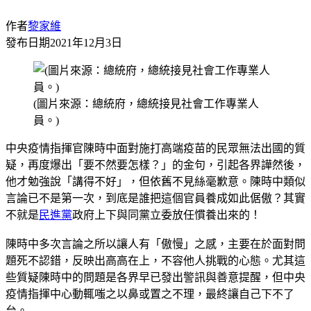
作者
黎家維
發布日期
2021年12月3日
(圖片來源：總統府，總統接見社會工作專業人
員。)
中央疫情指揮官陳時中面對施打高端疫苗的民眾無法出國的質
疑，再度爆出「要不然要怎樣？」的金句，引起各界譁然後，
他才勉強說「講得不好」，但依舊不見絲毫歉意。陳時中類似
言論已不是第一次，到底是誰把這個官員養成如此倨傲？其實
不就是
民進黨
政府上下與同黨立委放任慣養出來的！
陳時中多次言論之所以讓人有「傲慢」之感，主要在於面對問
題死不認錯，反映出高高在上，不容他人挑戰的心態。尤其這
些質疑陳時中的問題是各界早已發出警訊與善意提醒，但中央
疫情指揮中心動輒嗤之以鼻或置之不理，最終讓自己下不了
台。