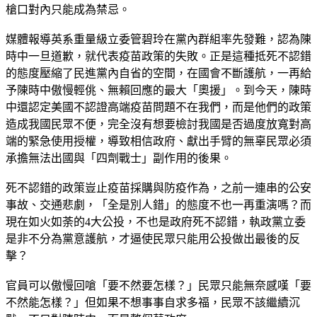
槍口對內只能成為禁忌。
媒體報導英系重量級立委管碧玲在黨內群組率先發難，認為陳
時中一旦道歉，就代表疫苗政策的失敗。正是這種抵死不認錯
的態度壓縮了民進黨內自省的空間，在國會不斷護航，一再給
予陳時中傲慢輕佻、無賴回應的最大「奧援」。到今天，陳時
中還認定美國不認證高端疫苗問題不在我們，而是他們的政策
造成我國民眾不便，完全沒有想要檢討我國是否過度放寬對高
端的緊急使用授權，導致相信政府、獻出手臂的無辜民眾必須
承擔無法出國與「四劑戰士」副作用的後果。
死不認錯的政策豈止疫苗採購與防疫作為，之前一連串的公安
事故、交通悲劇，「全是別人錯」的態度不也一再重演嗎？而
現在如火如荼的4大公投，不也是政府死不認錯，執政黨立委
是非不分為黨意護航，才逼使民眾只能用公投做出最後的反
擊？
官員可以傲慢回嗆「要不然要怎樣？」民眾只能無奈感嘆「要
不然能怎樣？」但如果不想事事自求多福，民眾不該繼續沉