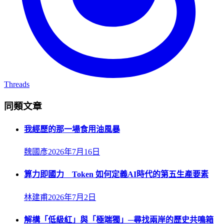
Threads
同類文章
我經歷的那一場食用油風暴
魏國彥
2026年7月16日
算力即國力 Token 如何定義AI時代的第五生產要素
林建甫
2026年7月2日
解構「低級紅」與「極端獨」─尋找兩岸的歷史共鳴箱