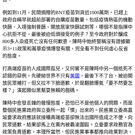
例如到11月，民間捐贈的BNT疫苗到貨近1000萬劑，已趕上
政府自稱早就超前部署的自購疫苗數量。包括疫情熱區的機動
快篩、入境強制普篩、開放居家快篩試劑等，哪個不是指揮中
心抗拒不從，最後被迫低頭接受的例子？至今政府對於釀成
800多人染疫死亡沒有任何歉意，陳時中始終堅稱沒有證據顯
示3+11政策和萬華疫情爆發有關，完全看不到任何虛心反省
的態度。
打高端疫苗的人成國際孤兒，又何嘗不是陳時中另一個抵死不
認錯的惡例。先硬拗世界不只有
美國
，最後下不了台，被迫開
放民眾補打，但又拉不下臉道歉，於是翻臉爆氣「要不然要怎
樣？」演起類似黑幫耍無賴的戲碼。
陳時中愈發走鐘的傲慢態度，恐怕已不是他個人的問題，而是
整個民進黨政府與立委所一起「慣」出來的。民進黨立委高嘉
瑜要求政府應該就接種高端疫苗卻無法出國所造成之不便，向
民眾道歉，結果卻馬上在黨內被霸凌圍毆。立委要求政務官為
政策負責道歉，本理所當然，但民進黨事事都推向政黨對決，