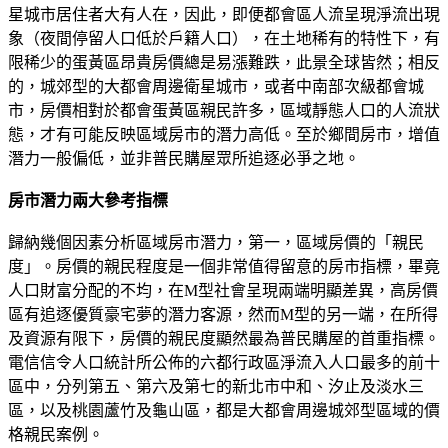
星城市居住者大有人在，因此，即便都會區人流呈現淨流出現
象（夜間停留人口低於戶籍人口），在土地稀有的特性下，有
限稀少的蛋黃區昂貴房價總是易漲難跌，此景全球皆然；相反
的，城郊型的大都會周邊衛星城市，或者中南部次級都會城
市，房價相對於都會蛋黃區親民許多，區域靜態人口的人流狀
態，才有可能反映區域房市的潛力高低。至於鄉間房市，增值
潛力一般偏低，並非普民購屋眾所追逐必爭之地。
房市潛力兩大參考指標
歸納幾個因素分析區域房市潛力，第一，區域房價的「親民
度」。房價的親民程度是一個非常值得留意的房市指標，畢竟
人口財富分配的不均，在M型社會呈現兩端明顯差異，高房價
區有追逐優質豪宅夢的潛力客源，然而M型的另一端，在所得
及資源有限下，房價的親民度顯然最為普民購屋的首重指標。
電信信令人口統計所公佈的六都行政區淨流入人口最多的前十
區中，分列第五、第六及第七的新北市中和、汐止及淡水三
區，以及桃園蘆竹及龜山區，都是大都會周邊城郊型區域的價
格親民案例。