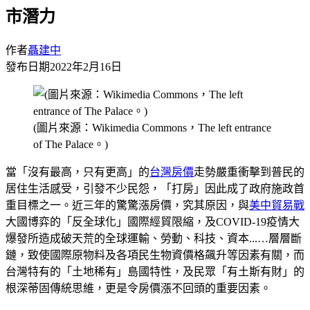
市潛力
作者
聶建中
發布日期
2022年2月16日
(圖片來源：Wikimedia Commons，The left entrance
of The Palace。)
當「沒有最高，只有更高」的
台灣
房價
走勢嚴重衝擊到普民的
居住生活感受，引發不少民怨，「打房」因此成了政府施政首
重目標之一。近三年的驚驚漲房價，究其原因，與
美中貿易戰
大國博弈的「反全球化」國際經貿限縮，及COVID-19疫情大
爆發所造成破天荒的全球運輸、勞動、科技、資本...…層層斷
鏈，致使國際原物料及各項民生物資價格飆升等因素有關，而
台灣特有的「土地稀有」島國特性，及民眾「有土斯有財」的
根深蒂固傳統思維，更是令房價漲不回頭的重要因素。