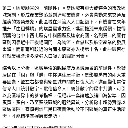
第二，區域願景的「前瞻性」。當區域有重大或特色的市政區
域規劃，形成產業聚落並創造就業機會，必會帶動未來交通及
經濟的繁榮景象，此區域在淨流入人口超額下，有機會在來年
推升「由租轉購」的購屋需求力道，進而推漲未來房價。拔得
頭籌的台中市西屯區有中科園區及逢家商圈，名列第二的蘆竹
區則因靠近中正機場國門，為物流、倉儲以及航空產業的發展
重鎮，而離南科較近的台南永康區亦入榜第十名，此些區皆存
在就業機會增多增強人口吸力的關鍵因素。
綜合以上分析，區域房價的親民度及區域願景的前瞻性，影響
居民在「租」與「購」中擇選住屋平衡，是影響房市的兩大重
要因素，並左右都會與衛星城市間的日夜人流，進而變化電信
信令人口統計數字。電信信令人口統計數字的房市判讀，可引
以為區域房市的參考指標，但絕非一套論述放諸四海皆準，因
蛋黃、蛋白、乃至蛋殼區域的迥然異質，分析房市趨勢實應以
區域區隔，審慎判讀居民日夜間活動於不同區域的真正生活所
需，才能精準掌握房市走勢。