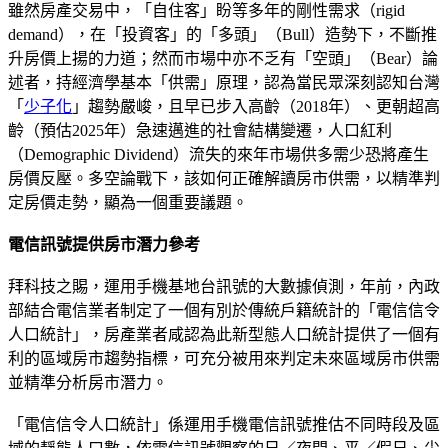
雖然房產交易中，「自住客」盼等多年的剛性需求（rigid
demand），在「投資客」的「多頭」（Bull）造勢下，不斷推
升房價上揚的力道；然而市場中亦不乏有「空頭」（Bear）論
述者，持經濟學基本「供需」原理，認為當民眾深刻認知台灣
「
少子化
」趨勢嚴峻，且早已步入高齡（2018年）、更朝超高
齡（預估2025年）急速邁進的社會結構變遷，人口紅利
（Demographic Dividend）流失的來年市場供多需少恐將產生
房價反壓。多空論戰下，該如何正確解讀房市供需，以精準判
定房價走勢，顯為一個重要議題。
電信訊號提供房市潛力參考
拜科技之賜，運用手機基地台訊號的大數據偵測，年前，內政
部結合電信業者制定了一個有別於傳統戶籍統計的「電信信令
人口統計」，房產業者咸認為此新型態人口統計提供了一個有
利的區域房市趨勢指標，可充分被用來判定未來區域房市供需
並精準分析房市潛力。
「電信信令人口統計」係運用手機電信訊號推估不同時段及區