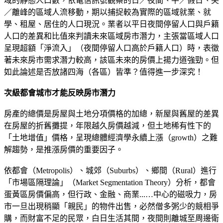
域的靜態人口數，依電信訊號觀察的日／夜間、平／假日、尖
／離峰的區域人流移動，期以捕捉較為實際的區域就業、就
學、租屋、居住的人口現況。業者以平日夜間停留人口與戶籍
人口的差異和比值來判讀未來區域房市潛力，主張當區域人口
呈現超額「淨流入」（夜間停留人口高於戶籍人口）時，表徵
著未來房市需求潛力較高，該區未來的房價上揚力道強勁。但
如此論述是否放諸四海（各區）皆準？值得進一步深究！
次級都會城市才能反映房市潛力
房產的總價是房屋與土地分項價格的加總，新屋與舊屋的差異
在房屋的折舊攤提，年限越久房價越減，但土地稀有性下的
「土地增值」價格，呈現總體經濟學永續上漲（growth）之難
解趨勢，是推漲房價的重要因子。
依都會（Metropolis）、城郊（Suburbs）、鄉間（Rural）進行
「市場區隔理論」（Market Segmentation Theory）分析，都會
蛋黃區房價偏高，但行政、金融、商業...…中心的磁吸力，房
市一旦出現稍顯「親民」的物件出售，必然僧多粥少的競相爭
購，而財富不足的民眾，白日生活其間，夜間則離城至周邊衛