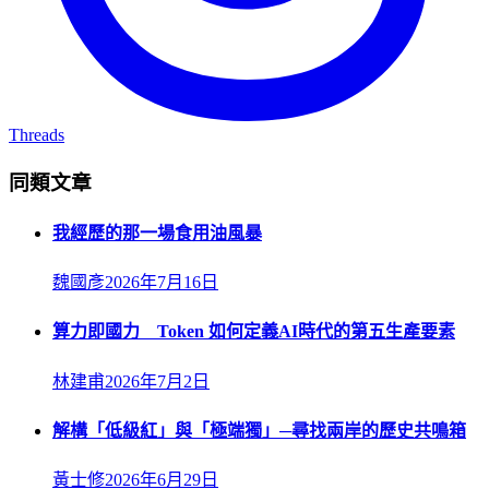
Threads
同類文章
我經歷的那一場食用油風暴
魏國彥
2026年7月16日
算力即國力 Token 如何定義AI時代的第五生產要素
林建甫
2026年7月2日
解構「低級紅」與「極端獨」─尋找兩岸的歷史共鳴箱
黃士修
2026年6月29日