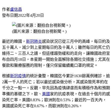
作者
盧信昌
發布日期
2022年4月20日
(圖片來源：翻拍自台視新聞。)
最近的韓國，
新冠肺炎
感染狀況已從三月中的高峰，每日約及
五十萬人，減少到上星期每日約及十萬人；雖然每日的死亡仍
維持二、三百人之譜，但這樣趨勢緩和的走向，讓韓國政府宣
布自四月18日，本星期一開始全面解除各類社交措施；尤其在
餐飲和醫療服務的限制，僅只保留繼續戴口罩的規定。
根據
新冠疫情
的統計彙整，韓國迄今累計1630餘萬例確診，逾
2萬一千人的死亡；若以最近感染做分析，其感染致死率約在
千分之一點一。反觀，早先因為疫情肆虐而有積極作為和預期
準備的基礎之下，歐、
美國
家的抗疫表現，在過去十個月的感
染死亡率，美國0.83%；歐洲則在0.53%；最近的一百天內，
美國感染死亡率在0.67%，而歐洲則在0.26%。