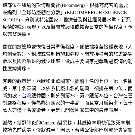
總部位在紐約的彭博新聞社(Bloomberg)，根據商務客的需要
來編列「全球防疫韌性分數」(BLOOMBERG RESILIENCE
SCORE)。分別就特定國家：醫療普及與社經發展水準、新冠
疫情的晚近表現，以及擬開放邊境或恢復日常的準備程度，予
以完整評價。
像在開放邊境或恢復日常準備程度，係依據疫苗接種表現（人
均劑量數）、封城或管制措施和強度、開放接種者的旅遊路線
數以及國際航班的減少比率，做成主要國家迎戰新冠疫情的韌
性度總排序。
有趣的觀察是，西歐和北歐國家佔據前十名的七位，第一名挪
威、第十名英國，以佛系抗疫出名的瑞典，卻排在第22位；而
新加坡、
台灣
跟韓國，則分列第26、第27跟第28位。台灣在管
制嚴格程度，僅為鄰近國家的一半高；而且當月感染率，每十
萬人亦僅十名感染者，更是已開發國家當中的最佳表現。
誠然，新冠肺炎的Omicron變異株，其感染率飛快但致死率則
較諸先前病毒，慘狀減半；因此，台灣公衛部門與部分專家紛