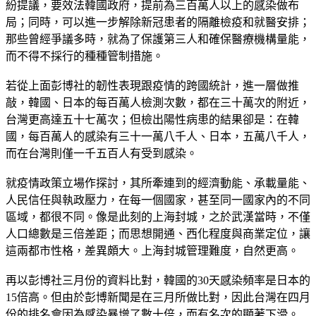
紛提議，要效法韓國政府，提前為三百萬人以上的感染做布
局；同時，可以進一步解除新冠患者的隔離檢疫和就醫安排；
那些曾經爭議多時，就為了保護第三人和確保醫療機構量能，
而不得不採行的種種管制措施。
若從上面彭博社的韌性表現跟疫情的跨國統計，進一層做推
敲，韓國、日本的每百萬人檢測次數，都在三十萬次的附近，
台灣更高達五十七萬次；但檢出陽性病患的結果卻是：在韓
國，每百萬人的感染有三十一萬八千人、日本，五萬八千人，
而在台灣則僅一千五百人有受到感染。
就疫情政策立場作探討，其所牽連到的經濟動能、承載量能、
人民信任與執政壓力，在每一個國家，甚至同一國家內的不同
區域，都很不同。像是此刻的上海封城，之於武漢當時，不僅
人口總數是三倍差距；而思想開通、西化程度與商業定位，讓
這兩都市性格，差異頗大。上海封城管理難度，自然更高。
再以彭博社三月份的資料比對，韓國的30天感染頻率是日本的
15倍高。但由於彭博新聞是在三月所做比對，因此台灣在四月
份的排名會因為感染暴增了數十倍，而有名次的顯著下滑。