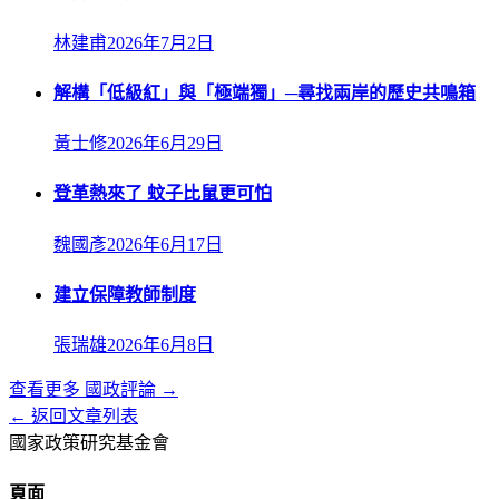
林建甫
2026年7月2日
解構「低級紅」與「極端獨」─尋找兩岸的歷史共鳴箱
黃士修
2026年6月29日
登革熱來了 蚊子比鼠更可怕
魏國彥
2026年6月17日
建立保障教師制度
張瑞雄
2026年6月8日
查看更多
國政評論
→
← 返回文章列表
國家政策研究基金會
頁面