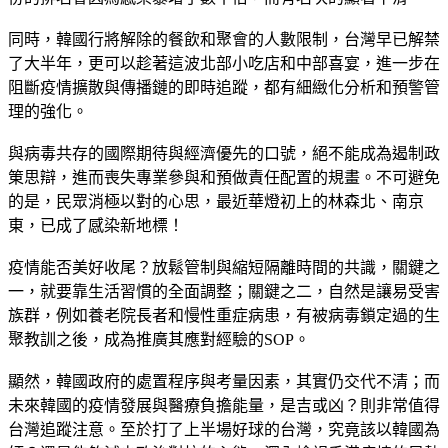
同時，韓國行將解除的餐飲和聚會的人數限制，台灣早已解禁
了大半年，更可以趁著這波北部小吃店和中部喜宴，進一步在
阻斷疫情擴散與傳播鏈的即時追蹤，都有細緻化分析和預警管
理的強化。
與病毒共存的國際期待與經濟優先的口號，絕不能成為遏制政
䇿思辯，進而喪失專業參與和預做責任配置的規畫。不可避免
的是，民眾消極以對的心思，最近華燈初上的林森北、南京
東，已成了感染新地標！
疫情能否美好收尾？放鬆管制與縮短隔離時間的共識，關鍵之
一，就要靠生活習慣的全面調整；關鍵之二，自然是讓易受害
族群，例如養老院長者和慢性重症病患，有被病毒鎖定過的生
聚教訓之後，成為推廣其應對經驗的SOP。
顯然，韓國政府的處置程序與考量因素，其實仍交代不清；而
未來韓國的疫情發展與醫療負擔能量，是吉或凶？則非常值得
台灣追蹤注意。至於打了上半場好球的台灣，究竟該以韓國為