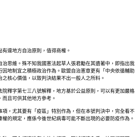
點有違地方自治原則，值得商榷。
自治思維。殊不知我國憲法起草人張君勱在其遺著中，即指出我
行因地制宜之積極政治作為。歐盟自治憲章更有「中央依循輔助
治之核心價值，以致判決結果不出一般人之所料。
法院釋字第七三八號解釋，地方基於公益原則，可以有更加嚴格
，而且可供其他地方參考。
事項，尤其要有「疫區」特別作為，但在本號判決中，完全看不
康權的規定，應係今後世紀病毒可能不斷出現的必要防疫作為。