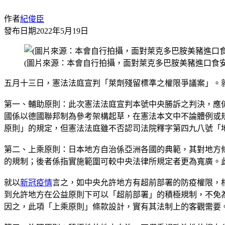
作者
紀俊臣
發布日期
2022年5月19日
(圖片來源：本會自行拍攝，面對萊克多巴胺美豬進口食安
五月十三日，憲法法庭宣判「萊劑殘留標準之權限爭議案」。
第一、輔助原則：此次憲法法庭宣判本號中央勝訴之判決，應
國係以德國聯邦制為參考架構起草，在憲法本文中不論體例或
原則」的規定，但憲法法庭雖不否認司法院釋字第四九八號「
第二、上乘原則：日本地方自治係亞洲各國的典範，其對地方
的規制；後者係指實施範圍可較中央法律所規定者更為寬廣。
就以
新冠疫情
言之，如中央允許地方有超前部署的防疫權限，
到允許地方在公益原則下可以「超前部署」的積極規制，不免
因之，此項「上乘原則」條款設計，實有其法制上的客觀需要