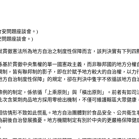
問題座談會。)
就貫徹憲法所為地方自治之制度性保障而言，該判決實有下列四
係基於貫徹中央集權的單一國憲政主義，而非聯邦國的地方分權
規制，皆有聯邦制的影子，即在於賦予地方較大的自治權，以力
地方自治制度性保障」的規定，卻在判決中隻字不依循該地方自
條例的制定，係依循「上乘原則」與「橫出原則」。前者有如司
此次含萊劑肉品地方採用零檢出機制，不僅可維護轄區大眾健康
相信情形不致如此慌亂。地方自治團體對於食品安全、公共衛生
為嗣後自治發展擔憂。地方機關制定有別於中央的更嚴格保障健
。