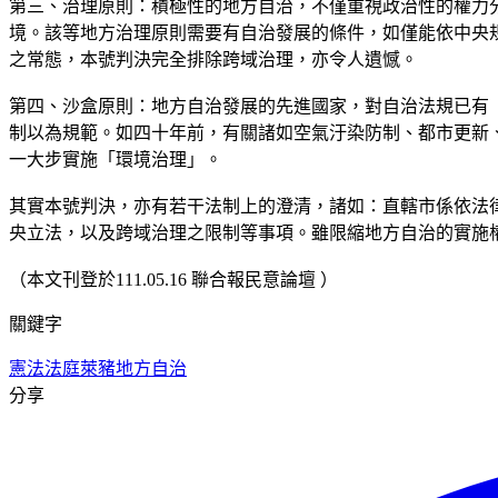
第三、治理原則：積極性的地方自治，不僅重視政治性的權力
境。該等地方治理原則需要有自治發展的條件，如僅能依中央
之常態，本號判決完全排除跨域治理，亦令人遺憾。
第四、沙盒原則：地方自治發展的先進國家，對自治法規已有
制以為規範。如四十年前，有關諸如空氣汙染防制、都市更新
一大步實施「環境治理」。
其實本號判決，亦有若干法制上的澄清，諸如：直轄市係依法
央立法，以及跨域治理之限制等事項。雖限縮地方自治的實施
（本文刊登於111.05.16 聯合報民意論壇 ）
關鍵字
憲法法庭
萊豬
地方自治
分享