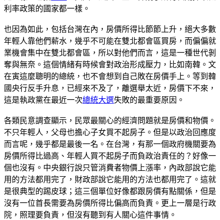
利率政策的國家都一樣。
也因為如此，包括台灣在內，房價所得比節節上升，絕大多數
年輕人靠他們薪水，幾乎不可能在雙北都會區買房，而偏偏就
業機會集中在雙北都會區，所以對他們而言，這是一種世代剝
奪與無奈。這個情緒有時候會對政治形成壓力，比如南韓。文
在寅這麼聰明的總統，也不會想到自己敗在房價手上。等到韓
國央行反手升息，已經來不及了，離選舉太近，房價下不來，
這是執政黨在最近一次
總統大選
失敗的最重要原因。
各類民意調查顯示，民眾最關心的經濟問題就是房價和物價。
不只年輕人，父母也擔心子女買不起房子。但是以政治回應度
而言呢，幾乎都是最後一名。在台灣，有那一個政府機關要為
房價所得比過高、年輕人買不起房子而負政治責任的？好像一
個也沒有。中央銀行說只管消費者物價上漲率，內政部說它能
用的方法都用完了，財政部說它能用的方法也都用完了。這就
是很典型的踢皮球；這三個單位好像都跟房價有點關係，但是
沒有一位首長需要為房價所得比偏高而負責。更上一層是行政
院，照理要負責，但沒有聽到有人關心這件事情。