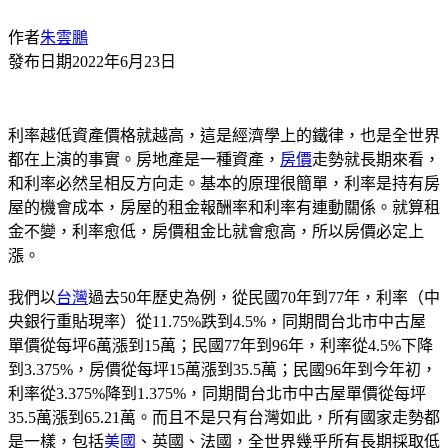
作者
朱雲鵬
發布日期
2022年6月23日
利率越低資產價格就越高，這是經濟學上的鐵律，也是全世界
都在上演的事實。房地產是一種資產，
房價
走勢就長期來看，
和利率必然呈相反方向走。基本的原理很簡單，利率是持有房
屋的機會成本，房屋的租金報酬率和利率有連動關係。就算租
金不變，利率愈低，房價租金比就會愈高，所以房價必定上
漲。
我們以
台灣
過去50年歷史為例，從民國70年到77年，利率（中
央銀行重貼現率）從11.75%跌到4.5%，同期間台北市中古屋
單價從每坪6萬漲到15萬；民國77年到96年，利率從4.5%下降
到3.375%，房價從每坪15萬漲到35.5萬；民國96年到今年初，
利率從3.375%降到1.375%，同期間台北市中古屋單價從每坪
35.5萬漲到65.21萬。而且不是只有台灣如此，所有國家走勢都
是一樣，包括
美國
、英國、法國，全世界幾乎所有長期採取低