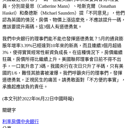
員，分別是曼恩（Catherine Mann）、哈斯克爾（Jonathan
Haskel）和桑德斯（Michael Saunders）提「不同意見」，他們
認為英國的情況，房價、物價上漲這麼兇，不應該提升一碼，
應該要提升兩碼。這3個人有道德勇氣。
我們中央銀行的理事們能不能也發揮道德勇氣？5月的通貨膨
脹年增率3.39%已經達到10年來的新高，而且連續3個月超過
3%，使得實質經常性薪資負成長。在這種情況下，房價繼續
狂飆，房價所得比繼續上升。美國聯邦理事會日前不得不出
手，一口氣升息了3碼，我國央行在次日只升了半碼，只有美
國的1/6，難怪其臉書被灌爆。我們呼籲央行的理事們，發揮
道德勇氣，正視民生的痛苦。請勇敢面對「不方便的事實」，
承擔起應該負的責任。
(本文刊於2022年06月22日中國時報)
關鍵字
利率
房價
中央銀行