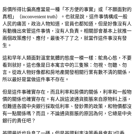
房價所得比偏高應當是一種「不方便的事實」或「不願面對的
真相」（inconvenient truth）。也就是說，這件事情構成一般
人民的痛苦，政治人物知道，官員也都知道，但是好像沒有人
有動機出來管這件事情，沒有人負責。相關部會基本上就推一
兩個政策應付、應付，最後不了了之，就當作這件事沒有發
生。
這和早年人類面對溫室氣體的態度一模一樣：鴕鳥心態，不要
看到就好。這也像是日本寓言中的三隻猴：勿視、勿聽、勿
言。從政人物好像都和房地產開發相關行業有數不清的關係，
所以最好是當做這件事不存在。
但是這件事確實存在，而且利率和房價的關係，利率和一般物
價的關係也確實存在。有人說這波通貨膨脹來自原物料上漲，
但難道各國中央銀行採取低利率、發鈔票的政策，和物價都沒
有一點關係嗎？而且，不論通貨膨脹的原因為何，它總是中央
銀行的責任吧？
英國最近也升息了一碼，但是英國利率決策委員會有3位委