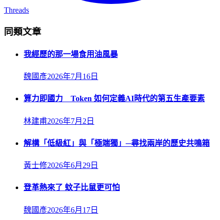
Threads
同類文章
我經歷的那一場食用油風暴
魏國彥
2026年7月16日
算力即國力 Token 如何定義AI時代的第五生產要素
林建甫
2026年7月2日
解構「低級紅」與「極端獨」─尋找兩岸的歷史共鳴箱
黃士修
2026年6月29日
登革熱來了 蚊子比鼠更可怕
魏國彥
2026年6月17日