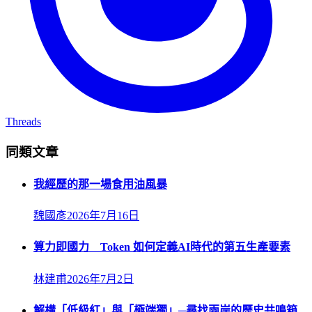
Threads
同類文章
我經歷的那一場食用油風暴
魏國彥
2026年7月16日
算力即國力 Token 如何定義AI時代的第五生產要素
林建甫
2026年7月2日
解構「低級紅」與「極端獨」─尋找兩岸的歷史共鳴箱