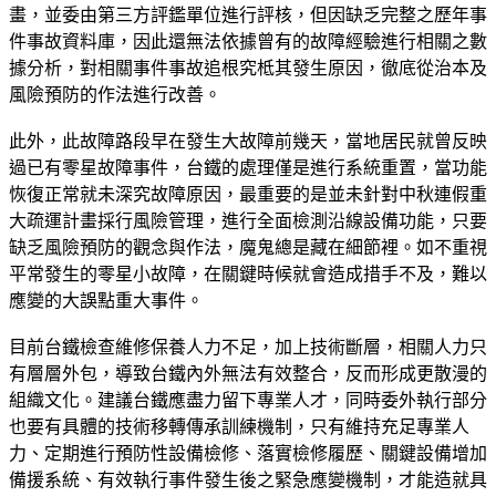
畫，並委由第三方評鑑單位進行評核，但因缺乏完整之歷年事
件事故資料庫，因此還無法依據曾有的故障經驗進行相關之數
據分析，對相關事件事故追根究柢其發生原因，徹底從治本及
風險預防的作法進行改善。
此外，此故障路段早在發生大故障前幾天，當地居民就曾反映
過已有零星故障事件，台鐵的處理僅是進行系統重置，當功能
恢復正常就未深究故障原因，最重要的是並未針對中秋連假重
大疏運計畫採行風險管理，進行全面檢測沿線設備功能，只要
缺乏風險預防的觀念與作法，魔鬼總是藏在細節裡。如不重視
平常發生的零星小故障，在關鍵時候就會造成措手不及，難以
應變的大誤點重大事件。
目前台鐵檢查維修保養人力不足，加上技術斷層，相關人力只
有層層外包，導致台鐵內外無法有效整合，反而形成更散漫的
組織文化。建議台鐵應盡力留下專業人才，同時委外執行部分
也要有具體的技術移轉傳承訓練機制，只有維持充足專業人
力、定期進行預防性設備檢修、落實檢修履歷、關鍵設備增加
備援系統、有效執行事件發生後之緊急應變機制，才能造就具