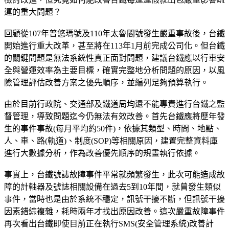
運的重大問題？
回顧從107年普悠瑪號及110年太魯閣號發生嚴重事故後，台鐵
開始進行重大改革，甚至將在113年1月前完成公司化。但台鐵
的關鍵問題是無法系統性真正面對問題，建議台鐵應以行車安
全與營運效率為主要目標，確實完整地分析問題的原因，以風
險管理評估改善方案之優先順序，並編列足夠預算執行。
由於目前行政院、交通部及鐵道局均還不能專責進行台鐵之監
督管理，導致問題迄今仍無法有效改善。首先台鐵應將歷年發
生的事件事故(每月平均約50件)，依據其類型、時間、地點、
人、車、路(軌道)、制度(SOP)等相關原因，建置完整資料庫
進行大數據分析，作為改善優先順序的規畫執行依據。
事實上，台鐵號誌故障事件平常就頻繁發生，此次可能造成故
障的計軸器及號誌相關設備在過去5到10年間，就曾發生類似
事件，當時也是由於系統不穩定，訊號干擾不斷，但訊號干擾
因素錯綜複雜，耗時兩年才找出原因改善。這次嚴重故障事件
再次看出台鐵即使目前正在執行SMS(安全管理系統)改善計