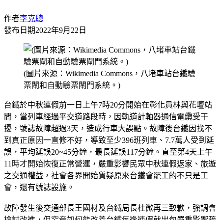
作者
李克聰
發布日期
2022年9月22日
(圖片來源：Wikimedia Commons，八堵車站台鐵驗
票閘和自動驗票閘門系統。)
台鐵於中秋連假前一日上午7時20分開始在彰化員林與花壇站
間，當列車經過平交道路段時，因軌道計軸器通信電纜受干
擾，號誌故障超過3天，造成行車大誤點。故障後台鐵因找不
到真正原因一直修不好，導致至少396班列車、7.7萬人受到延
誤，平均延誤20~45分鐘，最長延誤117分鐘。直至第4天上午
11時才開始恢復正常營運，嚴重影響民眾中秋連假返家、旅遊
之交通權益，社會各界開始質疑原來台鐵會罷工的不只是工
會，還有號誌設施。
故障發生後交通部長王國材及台鐵局長杜微再三致歉，強調會
檢討改進，但究竟如何能改善台鐵每逢連假就出包嚴重影響疏