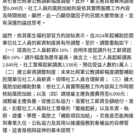
來也會比照軍公教調薪幅度調整，此外，雇主應負擔費用調增
至6,000元，社工人員的風險加給則是依其實際服務工作內容
及時間核給，顯然，此一凸顯保健因子的另類大撒幣做法，宜
有深邃的論述思考。
誠然，依其衛生福利部官方的說帖表示，自2024年起補助民間
單位社工人員的薪資制度將有所調整，至於，調整重點如下：
（一）提高社工人員薪資8.16%：自明年度起調升社工薪資起
薪8.16%，調升幅度為歷年最高，換言之，社工人員起薪調高
2,849元、社工督導起薪調高3,338元，預估受益人數約1萬人；
（二）建立薪資調整制度：未來比照軍公教調薪幅度調整補助
民間單位社工人員薪資，保障社工人員合理薪資；（三）擴大
風險加給補助對象：依社工人員實際服務工作內容與工作時間
核給風險加給；以及（四）調增雇主應負擔費用至6,000元：
減輕雇主應負擔，促進公私協力，落實社工薪資全額給付。准
此，扣緊社工人員與社工督導的「層級起薪」以及年資、執
照、證書、學歷、風險之「補助項目加給」，究竟是否能夠達
到專業久任、公私協力及其用以維護服務對象權益的目標管
理，這會是相與延伸的基本提問？