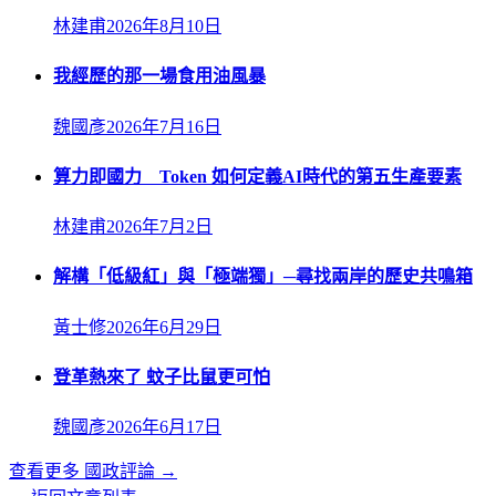
林建甫
2026年8月10日
我經歷的那一場食用油風暴
魏國彥
2026年7月16日
算力即國力 Token 如何定義AI時代的第五生產要素
林建甫
2026年7月2日
解構「低級紅」與「極端獨」─尋找兩岸的歷史共鳴箱
黃士修
2026年6月29日
登革熱來了 蚊子比鼠更可怕
魏國彥
2026年6月17日
查看更多
國政評論
→