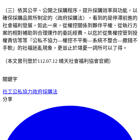
（三）依其公平、公開之採購程序，提升採購效率與功能，以
確保採購品質所制定的〈政府採購法〉，看到的是停滯前進的
社會福利發展，如此一來，從權控關係到夥伴平權、從執行方
案的相對補助到合理運作的委託經費，以迄於從集權控管到授
權責信等等『公私不協力—權控不平衡—系統不整合—撒錢不
手軟』的社福迷亂現象，更豈止於堪憂一詞所可以了得。
（本文曾刊登於112.07.12 晴天社會福利協會官網）
關鍵字
社工
公私協力
政府採購法
分享