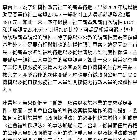
事實上，為了結構性改善社工的薪資待遇，早於2020年調增補
助民間單位社工薪資2.7%，一舉將社工人員起薪調整為3萬
4916元，如此一來，四年過後，社工薪資起薪再次調幅8.16%
和起薪調高2,849元，其增加的比率，可謂是相當可觀，這也
讓該項薪資調整的說帖，除了係以軍公教的調薪幅度為其預算
基準外，宜是要有相與對應的結構性限制思索，這是因為：首
先，從薪資水準到福利待遇以及從經濟誘因到制度性保障，主
要係以一線社工人員為主的薪資調整，如此一來，自當是忽略
了二線間接服務的支援人力及其委外單位機構的生存利基點，
換言之，團隊合作的夥伴關係，理應要有從政府公部門到民間
機構以及從直接服務社工人員到間接協力行政人員的整體性思
考。
連帶地，若果保健因子係為一項得以安於本業的需求滿足要
件，那麼，民間單位合理的利得及其穩健運作的機制設計，要
如何回歸對於當前〈政府採購法〉的必要性條文增修，抑或是
〈社會福利採購法〉的專法通過制定，否則，從具備任用資格
的公務人員到政府機關內部的約聘雇人員，以及採購法或獎補