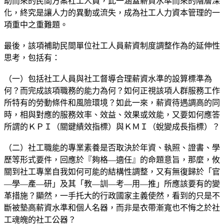
助而來的民間方案社工人員，此一涵蓋薪資水準而來的階層深
化，終究是讓人力的異動或流失，成為社工人力資本管理的一
項重中之重難題。
最後，該項補助民間單位社工人員薪資制度調整作為的延伸性
思考，包括有：
（一）包括社工人員與社工督導合理薪資水準的設算標準為
何？而完成該項職務的能力為何？如何正視該項人群服務工作
所特有的勞動條件和風險環境？如此一來，薪資待遇調高的同
時，相與對應的服務效率、效益、效果或效能，又要如何應答
所謂的ＫＰＩ（關鍵績效指標）與ＫＭＩ（蛻變成長指標）？
（二）社工職能的專業素養是否取決於年資、執照、證書、學
歷等形式要件，回應於『夠格—適任』的命題意旨，那麼，攸
關到社工專業自我如何可能的結構性調整，又有無復歸於「官
—學—產—研」及其「教—訓—考—用—推」所應該要有的變
革措施？顯然，一手托大的行政國家主義使然，看到的只是不
斷被墊高薪資水準和個人名器，而非是衣帶漸寬也不悔之於社
工魂魄的社工公器？