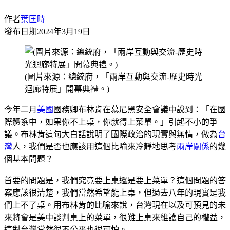
作者
葉匡時
發布日期
2024年3月19日
(圖片來源：總統府，「兩岸互動與交流-歷史時光
迴廊特展」開幕典禮。)
今年二月
美國
國務卿布林肯在慕尼黑安全會議中說到：「在國
際體系中，如果你不上桌，你就得上菜單。」引起不小的爭
議。布林肯這句大白話說明了國際政治的現實與無情，做為
台
灣
人，我們是否也應該用這個比喻來冷靜地思考
兩岸關係
的幾
個基本問題？
首要的問題是，我們究竟要上桌還是要上菜單？這個問題的答
案應該很清楚，我們當然希望能上桌，但過去八年的現實是我
們上不了桌。用布林肯的比喻來說，台灣現在以及可預見的未
來將會是美中談判桌上的菜單，很難上桌來維護自己的權益，
這對台灣當然很不公平也很可怕。