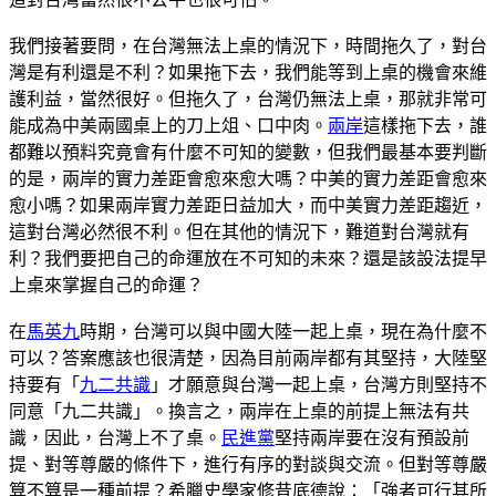
我們接著要問，在台灣無法上桌的情況下，時間拖久了，對台
灣是有利還是不利？如果拖下去，我們能等到上桌的機會來維
護利益，當然很好。但拖久了，台灣仍無法上桌，那就非常可
能成為中美兩國桌上的刀上俎、口中肉。
兩岸
這樣拖下去，誰
都難以預料究竟會有什麼不可知的變數，但我們最基本要判斷
的是，兩岸的實力差距會愈來愈大嗎？中美的實力差距會愈來
愈小嗎？如果兩岸實力差距日益加大，而中美實力差距趨近，
這對台灣必然很不利。但在其他的情況下，難道對台灣就有
利？我們要把自己的命運放在不可知的未來？還是該設法提早
上桌來掌握自己的命運？
在
馬英九
時期，台灣可以與中國大陸一起上桌，現在為什麼不
可以？答案應該也很清楚，因為目前兩岸都有其堅持，大陸堅
持要有「
九二共識
」才願意與台灣一起上桌，台灣方則堅持不
同意「九二共識」。換言之，兩岸在上桌的前提上無法有共
識，因此，台灣上不了桌。
民進黨
堅持兩岸要在沒有預設前
提、對等尊嚴的條件下，進行有序的對談與交流。但對等尊嚴
算不算是一種前提？希臘史學家修昔底德說：「強者可行其所