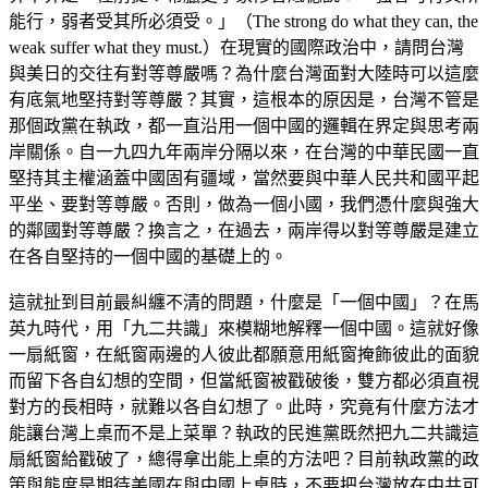
能行，弱者受其所必須受。」（The strong do what they can, the
weak suffer what they must.）在現實的國際政治中，請問台灣
與美日的交往有對等尊嚴嗎？為什麼台灣面對大陸時可以這麼
有底氣地堅持對等尊嚴？其實，這根本的原因是，台灣不管是
那個政黨在執政，都一直沿用一個中國的邏輯在界定與思考兩
岸關係。自一九四九年兩岸分隔以來，在台灣的中華民國一直
堅持其主權涵蓋中國固有疆域，當然要與中華人民共和國平起
平坐、要對等尊嚴。否則，做為一個小國，我們憑什麼與強大
的鄰國對等尊嚴？換言之，在過去，兩岸得以對等尊嚴是建立
在各自堅持的一個中國的基礎上的。
這就扯到目前最糾纏不清的問題，什麼是「一個中國」？在馬
英九時代，用「九二共識」來模糊地解釋一個中國。這就好像
一扇紙窗，在紙窗兩邊的人彼此都願意用紙窗掩飾彼此的面貌
而留下各自幻想的空間，但當紙窗被戳破後，雙方都必須直視
對方的長相時，就難以各自幻想了。此時，究竟有什麼方法才
能讓台灣上桌而不是上菜單？執政的民進黨既然把九二共識這
扇紙窗給戳破了，總得拿出能上桌的方法吧？目前執政黨的政
策與態度是期待美國在與中國上桌時，不要把台灣放在中共可