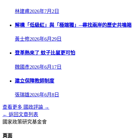
林建甫
2026年7月2日
解構「低級紅」與「極端獨」─尋找兩岸的歷史共鳴箱
黃士修
2026年6月29日
登革熱來了 蚊子比鼠更可怕
魏國彥
2026年6月17日
建立保障教師制度
張瑞雄
2026年6月8日
查看更多
國政評論
→
← 返回文章列表
國家政策研究基金會
頁面