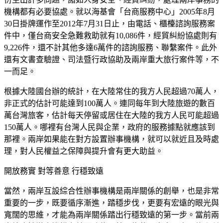
機構都有必要協處。就以海基會「台商服務中心」2005年8月
30日掛牌運作至2012年7月31日止，由電話、櫃檯諮詢服務案
件中，僅台商安全急難救助就有10,086件，經貿糾紛協處則有
9,226件，還不計其他多達6萬件的諮詢服務、聯繫案件。此外
還有文書查驗證、司法暨行政協助及兩岸重大旅行案件等，不
一而足。
根據大陸國台辦的統計，在大陸常住的我方人民超過70萬人，
非正式的估計可能達到100萬人。連同每年到大陸旅遊的數百
萬台灣旅客，估計每天停留或居住在大陸的我方人民可能超過
150萬人。哪裡有台灣人民與企業，政府的服務據點就應該到
那裡。兩岸如果能在對方設置辦事機構，就可以就近且及時處
理，對人民權益之保障與提升會有更大助益。
開放務實 對等善意 行穩致遠
當然，兩岸互設綜合性辦事機構是兩岸關係的創舉，也是非常
重要的一步，既要循序漸進，踏穩步伐，更要有宏遠的眼光與
寬闊的思維，才能為兩岸關係踏出行穩致遠的第一步。當前兩