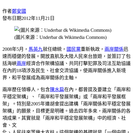
作者
鄭安國
發布日期
2012年11月21日
(圖片來源：Underbar dk Wikimedia Commons)
2008年5月，
馬英九
就任總統，
國民黨
重新執政，
兩岸關係
迅
速而穩健的發展。開放直航及大陸人民來台旅遊，並簽訂了包
括海峽
兩岸
經濟合作架構協議、共同打擊犯罪及司法互助協議
在內的18項涉及民生、社會交流協議，使兩岸關係進入新境
界，和平發展成為兩岸關係的主軸。
兩岸歷任領導人，包含
陳水扁
在內，都曾提及要建立「兩岸和
平穩定架構」、「兩岸和平發展架構」或「兩岸和平發展框
架」。特別是2005年連胡會提出建構「兩岸關係和平穩定發展
架構」的願景，目標更是明確。過去四年多來，兩岸關係的各
項成果，其實就是「兩岸和平穩定發展架構」中的經濟、社
會、文
化、人民往來等幾大支柱。這個架構的基礎就是「一個中國，