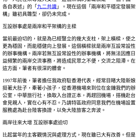
各自表述」的「
九二共識
」。現在這個「兩岸和平穩定發展架
構」雖初具雛型，卻仍未完成。
互設辦事處是兩岸和平架構的主樑
當前最迫切的，就是為已經豎立的幾大支柱，架上橫樑，使之
更為穩固，而能穩健向上發展。這個橫樑就是兩岸互設常設性
的辦事機構。兩岸若無互設常設性的辦事機構，將無法因應日
益頻繁的兩岸交流事務，將造成民眾之不便，交流之阻滯。在
這方面，筆者有很深的體會。
1997年前後，筆者擔任我政府駐香港代表，經常目睹大陸新娘
挺著大肚子，牽著小孩子，從香港機場來到位在金鐘我們的辦
公室，中華旅行社，換取入台證正本，再趕回機場，搭機赴台
會見親人，實在心有不忍。乃請特區政府同意我們在機場設置
服務處為赴台陸客換證，以免大陸旅客之奔波。
兩岸往來大增 互設辦事處迫切
比起當年的主客觀情況與處理方式，現在雖已大有改善。但是