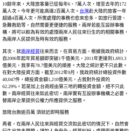
10餘年來，大陸旅客量已從每年6、7萬人次，增至去年的172
萬人次。今年更可能高達2百萬人次。
台灣
赴大陸的旅客一年
超過4百萬人次，所需處理的事務也愈來愈多，如旅行簽證、
急難救助等，自然需要更便捷的服務。兩岸若能互設辦事機
構，將可以較為有效的處理兩岸人民往來衍生的的相關事務，
為兩岸人民提供及時有效的服務。
其次，就
兩岸經貿
往來而言，在貿易方面，根據我政府統計，
自2006年起年貿易額即突破1千億美元，2011年更達到1,693.3
億美元，我享有78.7億美元的順差。大陸之統計更不只此數。
在對大陸投資方面，截至2012年9月，我政府統計總投資件數
40,047件，總投資金額1,210億美元，占我對外投資的
62.29%。若是加上台商經由第三地的轉投資金額，絕不只此
數。兩岸經貿往來如此密切，兩岸實有互設辦事機構之必要，
替兩岸企業提供公權力所應提供之服務。
旅陸台胞逾百萬 須就近即時服務
再者，在兩岸人民往來與經貿交流如此密切的情況下，自然會
衍生出許多問題，諸如人身安全、經貿糾紛，處理兩岸事務的