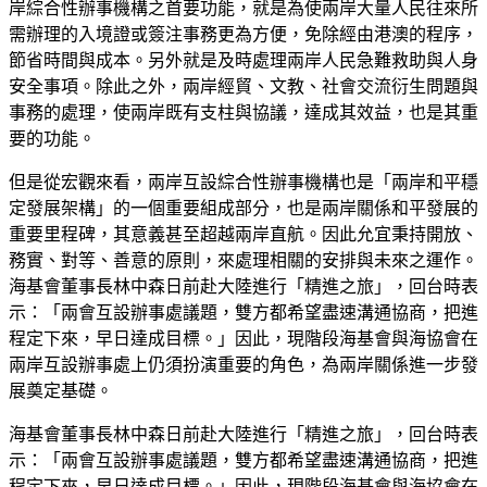
岸綜合性辦事機構之首要功能，就是為使兩岸大量人民往來所
需辦理的入境證或簽注事務更為方便，免除經由港澳的程序，
節省時間與成本。另外就是及時處理兩岸人民急難救助與人身
安全事項。除此之外，兩岸經貿、文教、社會交流衍生問題與
事務的處理，使兩岸既有支柱與協議，達成其效益，也是其重
要的功能。
但是從宏觀來看，兩岸互設綜合性辦事機構也是「兩岸和平穩
定發展架構」的一個重要組成部分，也是兩岸關係和平發展的
重要里程碑，其意義甚至超越兩岸直航。因此允宜秉持開放、
務實、對等、善意的原則，來處理相關的安排與未來之運作。
海基會董事長林中森日前赴大陸進行「精進之旅」，回台時表
示：「兩會互設辦事處議題，雙方都希望盡速溝通協商，把進
程定下來，早日達成目標。」因此，現階段海基會與海協會在
兩岸互設辦事處上仍須扮演重要的角色，為兩岸關係進一步發
展奠定基礎。
海基會董事長林中森日前赴大陸進行「精進之旅」，回台時表
示：「兩會互設辦事處議題，雙方都希望盡速溝通協商，把進
程定下來，早日達成目標。」因此，現階段海基會與海協會在