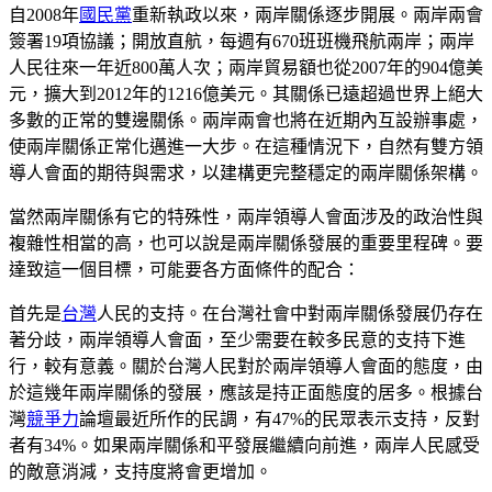
自2008年
國民黨
重新執政以來，兩岸關係逐步開展。兩岸兩會
簽署19項協議；開放直航，每週有670班班機飛航兩岸；兩岸
人民往來一年近800萬人次；兩岸貿易額也從2007年的904億美
元，擴大到2012年的1216億美元。其關係已遠超過世界上絕大
多數的正常的雙邊關係。兩岸兩會也將在近期內互設辦事處，
使兩岸關係正常化邁進一大步。在這種情況下，自然有雙方領
導人會面的期待與需求，以建構更完整穩定的兩岸關係架構。
當然兩岸關係有它的特殊性，兩岸領導人會面涉及的政治性與
複雜性相當的高，也可以說是兩岸關係發展的重要里程碑。要
達致這一個目標，可能要各方面條件的配合：
首先是
台灣
人民的支持。在台灣社會中對兩岸關係發展仍存在
著分歧，兩岸領導人會面，至少需要在較多民意的支持下進
行，較有意義。關於台灣人民對於兩岸領導人會面的態度，由
於這幾年兩岸關係的發展，應該是持正面態度的居多。根據台
灣
競爭力
論壇最近所作的民調，有47%的民眾表示支持，反對
者有34%。如果兩岸關係和平發展繼續向前進，兩岸人民感受
的敵意消減，支持度將會更增加。