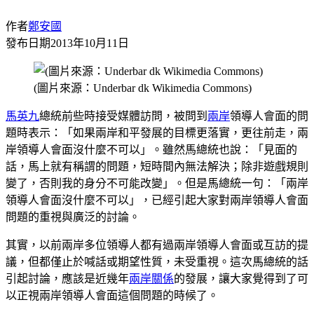
作者
鄭安國
發布日期
2013年10月11日
(圖片來源：Underbar dk Wikimedia Commons)
馬英九
總統前些時接受媒體訪問，被問到
兩岸
領導人會面的問
題時表示：「如果兩岸和平發展的目標更落實，更往前走，兩
岸領導人會面沒什麼不可以」。雖然馬總統也說：「見面的
話，馬上就有稱謂的問題，短時間內無法解決；除非遊戲規則
變了，否則我的身分不可能改變」。但是馬總統一句：「兩岸
領導人會面沒什麼不可以」，已經引起大家對兩岸領導人會面
問題的重視與廣泛的討論。
其實，以前兩岸多位領導人都有過兩岸領導人會面或互訪的提
議，但都僅止於喊話或期望性質，未受重視。這次馬總統的話
引起討論，應該是近幾年
兩岸關係
的發展，讓大家覺得到了可
以正視兩岸領導人會面這個問題的時候了。