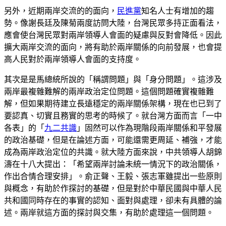
另外，近期兩岸交流的的面向，
民進黨
知名人士有增加的趨
勢。像謝長廷及陳菊兩度訪問大陸，台灣民眾多持正面看法，
應會使台灣民眾對兩岸領導人會面的疑慮與反對會降低。因此
擴大兩岸交流的面向，將有助於兩岸關係的向前發展，也會提
高人民對於兩岸領導人會面的支持度。
其次是是馬總統所說的「稱謂問題」與「身分問題」。這涉及
兩岸最複雜難解的兩岸政治定位問題。這個問題確實複雜難
解，但如果期待建立長遠穩定的兩岸關係架構，現在也已到了
要認真、切實且務實的思考的時候了。就台灣方面而言「一中
各表」的「
九二共識
」固然可以作為現階段兩岸關係和平發展
的政治基礎，但是在論述方面，可能還需更周延、補強，才能
成為兩岸政治定位的共識。就大陸方面來說，中共領導人胡錦
濤在十八大提出：「希望兩岸討論未統一情況下的政治關係，
作出合情合理安排」。俞正聲、王毅、張志軍雖提出一些原則
與概念，有助於作探討的基礎，但是對於中華民國與中華人民
共和國同時存在的事實的認知、面對與處理，卻未有具體的論
述。兩岸就這方面的探討與交集，有助於處理這一個問題。