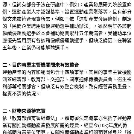
源，但尚有部分子法在研議中，例如：產業發展研究院設置條
例、運動產業人才認證基準、設置運動產業聚落等，且有部分
條文未盡符合現實所需，例如：依「運動產業發展條例」制定
的「民間企業聘用績優運動選手補助辦法」，雖然明訂各該聘
僱績優運動選手於本會補助期間累計五年期滿者，受補助單位
應優先留用原有各該聘僱績優運動選手，但缺乏誘因，在聘滿
五年後，企業仍可能解聘選手。
二、目的事業主管機關間未有效整合
運動產業的內容和範圍包含十四項事業，其目的事業主管機關
涵蓋經濟部、教育部、交通部、國家通訊傳播委員會、衛生福
利部等相關部會，但缺乏有效整合機制，致有經管業務重疊、
權責不清的情況。
三、財務來源待充實
依「教育部體育署組織法」，體育署法定職掌亦包括了運動產
業有關推動運動產業發展所需的經費，經查今(103)年度的教
育部體育署單位預算，有關推展運動產業相關預算僅見於「辦