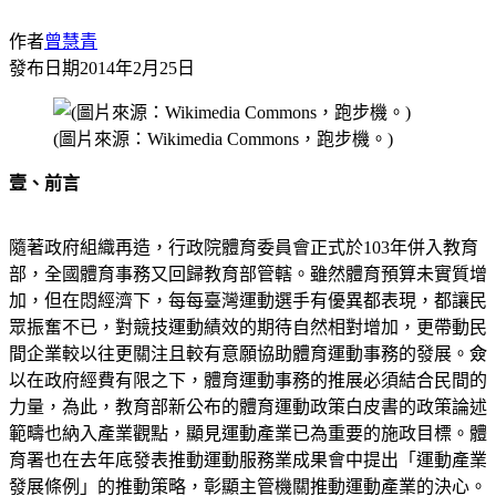
作者
曾慧青
發布日期
2014年2月25日
(圖片來源：Wikimedia Commons，跑步機。)
壹、前言
隨著政府組織再造，行政院體育委員會正式於103年併入教育
部，全國體育事務又回歸教育部管轄。雖然體育預算未實質增
加，但在悶經濟下，每每臺灣運動選手有優異都表現，都讓民
眾振奮不已，對競技運動績效的期待自然相對增加，更帶動民
間企業較以往更關注且較有意願協助體育運動事務的發展。僉
以在政府經費有限之下，體育運動事務的推展必須結合民間的
力量，為此，教育部新公布的體育運動政策白皮書的政策論述
範疇也納入產業觀點，顯見運動產業已為重要的施政目標。體
育署也在去年底發表推動運動服務業成果會中提出「運動產業
發展條例」的推動策略，彰顯主管機關推動運動產業的決心。