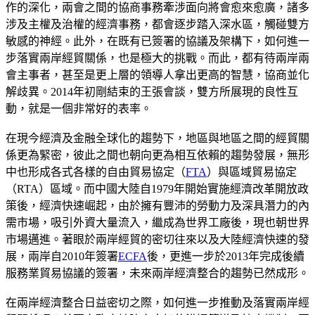
作的深化，兩會之間的協商事務牽涉面向將會愈來愈廣，諸多
涉及主權及治權的經濟事務，都會逐步踏入深水區，觸碰雙方
敏感的神經。此外，在既有已簽署的協議及架構下，如何進一
步落實兩岸經貿關係，也是極大的挑戰。而此，都有待兩岸兩
會主事者，甚至是更上層的領導人拿出更高的智慧，協商並化
解歧異。2014年初剛結束的王張會談，雙方所展現的良性互
動，就是一個非常好的表率。
在現今經濟及金融全球化的趨勢下，地區與地區之間的經貿關
係更為緊密，彼此之間也朝向更為相互依賴的趨勢發展，無形
中也形成各式各樣的自由貿易協定（
FTA
）與區域貿易協定
（RTA）區域。而中國大陸自1979年開始實施經濟改革開放政
策後，經濟快速崛起，由於擁有豐沛的勞動力及深具潛力的內
需市場，吸引外資大量流入，繼成為世界工廠後，現也朝世界
市場邁進。著眼於兩岸經貿的密切往來以及大陸經濟快速的發
展，兩岸自2010年簽署
ECFA
後，更進一步於2013年完成後續
服務業貿易協議的簽署，未來兩岸經濟整合的趨勢已然成形。
在兩岸經濟整合日益密切之際，如何進一步推動及落實兩岸經