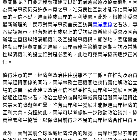
貿關係呢？首要之務應該建立良好的溝通管道及協商機制。因
為兩岸事務仍有許多未竟之事，唯有良性互動才能深化兩岸協
商的互信基礎，進而達成兩岸的互利雙贏。此外，根據陸委會
最新辦理的「民眾對兩岸事務首長互訪與
兩岸關係
之看法」專
案民調顯示，也有超過七成以上的受訪民眾希望陸委會及國台
辦建立直接聯絡溝通機制及互設辦事機構。顯然地，要落實並
推動兩岸經貿關係之進展，兩岸事務主管機關定期互訪及常態
性聯繫機制的設立絕對是必要的，此也可讓兩岸協商逐步正常
化。
值得注意的是，經濟與政治往往脫離不了干係。在推動及落實
兩岸經貿關係的同時，兩岸事務主管機關也應持續化解政治立
場的歧異，藉此建立政治互信基礎並推動兩岸和平發展。因為
從過往經驗來看，政治立場分歧與戰爭威脅是阻礙兩岸經貿往
來最大的障礙與壁壘，唯有兩岸和平發展才能促進兩岸經濟的
互利共榮。有鑑於此，兩岸可以考慮進一步啟動政治談判、協
商簽署和平協議，以保障目前得之不易的兩岸經濟合作果實。
此外，面對當前全球區域經濟整合的趨勢，兩岸也應思索如何