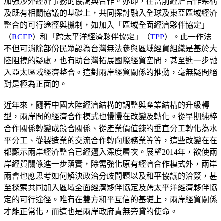
加強涉外經濟事務的協調與合作。亦即，在當前經濟合作架構
及既有相關協議的基礎上，共同探討融入全球及東亞區域經濟
整合的可行途徑與機制，如加入「區域全面經濟夥伴協定」
（
RCEP
）和「跨太平洋經濟夥伴協定」（
TPP
）。此一作法
不但可消除部份民眾認為台灣無法參與區域經貿組織是基於大
陸阻撓的疑慮，也有助台灣拓展國際經貿空間，甚至進一步融
入亞太區域經濟整合。這對兩岸經貿關係的推動，毫無疑問絕
對是極為正面的。
近年來，隨著中國大陸經濟結構的調整與產業結構的升級轉
型，兩岸間的經濟合作模式也慢慢在改變及轉化。從早期純粹
合作關係轉變成競合關係、從產業價值鍊的垂直分工轉化為水
平分工、從製造業的交流合作轉向服務業等等，這些改變在在
都顯示兩岸經濟整合已經邁入深度層次。展望2014年，欲使兩
岸經貿關係進一步落實，除需強化原有經濟合作模式外，兩岸
兩會也應思考如何解決政治分歧問題以及和平協議的洽簽，甚
至探索共同加入區域全面經濟夥伴協定及跨太平洋經濟夥伴協
定的可行途徑。唯有在雙方和平互信的基礎上，兩岸經貿關係
才能正常化，而這也是兩岸政府責無旁貸的使命。