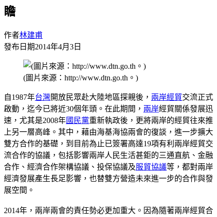
瞻
作者
林建甫
發布日期
2014年4月3日
(圖片來源：http://www.dtn.go.th。)
自1987年
台灣
開放民眾赴大陸地區探親後，
兩岸經貿
交流正式
啟動，迄今已將近30個年頭。在此期間，
兩岸
經貿關係發展迅
速，尤其是2008年
國民黨
重新執政後，更將兩岸的經貿往來推
上另一層高峰。其中，藉由海基海協兩會的復談，進一步擴大
雙方合作的基礎，到目前為止已簽署高達19項有利兩岸經貿交
流合作的協議，包括影響兩岸人民生活甚鉅的三通直航、金融
合作、經濟合作架構協議、投保協議及
服貿協議
等，都對兩岸
經濟發展產生長足影響，也替雙方營造未來進一步的合作與發
展空間。
2014年，兩岸兩會的責任勢必更加重大。因為隨著兩岸經貿合