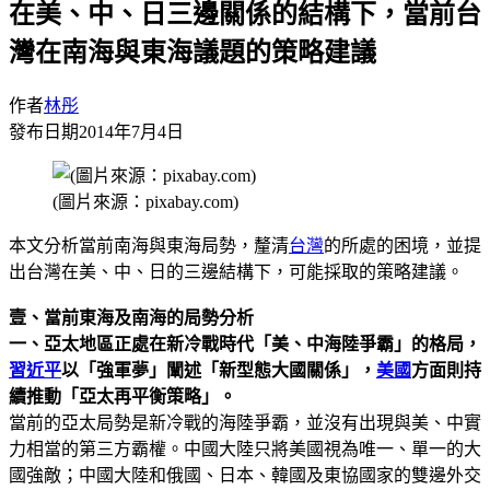
在美、中、日三邊關係的結構下，當前台
灣在南海與東海議題的策略建議
作者
林彤
發布日期
2014年7月4日
(圖片來源：pixabay.com)
本文分析當前南海與東海局勢，釐清
台灣
的所處的困境，並提
出台灣在美、中、日的三邊結構下，可能採取的策略建議。
壹、當前東海及南海的局勢分析
一、亞太地區正處在新冷戰時代「美、中海陸爭霸」的格局，
習近平
以「強軍夢」闡述「新型態大國關係」，
美國
方面則持
續推動「亞太再平衡策略」。
當前的亞太局勢是新冷戰的海陸爭霸，並沒有出現與美、中實
力相當的第三方霸權。中國大陸只將美國視為唯一、單一的大
國強敵；中國大陸和俄國、日本、韓國及東協國家的雙邊外交