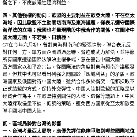
衡之下，不應該犧牲經濟利益。
四、其他強權的動向：
歐盟的主要利益在歐亞大陸，不在亞太
海域，因此歐盟不主動關切南海及東海議題，僅表示遵守國際
海洋法的立場；
俄國也考量現階段中俄合作的關係，在圍堵中
國大陸方面，不若美、日積極。
G7在今年六月初，曾對東海與南海的緊張情勢，聯合表示反
對任何一方、單方面企圖透過恐嚇、脅迫或武力解決，並呼籲
所有國家遵循國際法解決主權爭端，意在警告中國大陸。
西方國家以和平為宗旨，從國際法的角度對東海與南海議題發
聲，但其中也可以看出列強之間關於「區域利益」的矛盾。歐
洲國家及俄國對待中國大陸，雖然合作多於衝突，但都採取不
正式結盟的方式，保持外交彈性。中國大陸對歐盟的策略是以
經貿合作為主，在歐盟特別關注的人權、環保等議題上，中國
大陸採取儘量不談、低調的策略，避免西方國家從亞太和歐亞
聯手圍堵中國大陸。
貳、區域局勢對台灣的影響
一、台灣考量亞太局勢，應優先評估能夠爭取到哪些國際地位