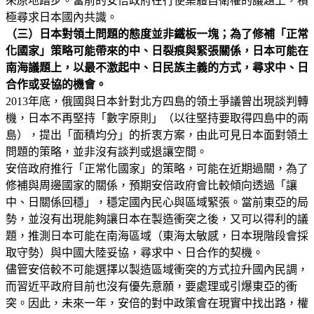
來原地踏步。當前的安倍政府在行使集體自衛權的議題上，積
極尋求日本國內共識。
（三）日本對領土問題的態度並非鐵板一塊；為了修補「正常
化國家」策略可能帶來的中、日裂痕與緊張關係，日本可能在
南海議題上，以最不激起中、日民族主義的方式，尋求中、日
合作或妥協的機會。
2013年底，俄國與日本針對北方四島的領土爭議曾出現談判轉
機，日本不再堅持「數字原則」（以往堅持要取得四島中的兩
島），提出「面積均分」的折衷方案，由此可見日本面對領土
問題的策略，並非沒有談判或退讓空間。
安倍政府推行「正常化國家」的策略，可能在近期過關，為了
修補與周邊國家的關係，預期安倍政府會比較傾向透過「讓
中、日關係回穩」，穩定國內民心與區域緊張。當前東亞的局
勢，並沒有出現能夠讓日本在製造衝突之後，又可以得利的議
題，推測日本可能在南海區域（東海太敏感，日本現階段會採
取守勢）與中國大陸妥協，尋求中、日合作的契機。
儘管安倍較不可能選擇以製造區域衝突的方式拉升國內民調，
而習近平政府目前也沒有優先意願，要處理或引爆東亞的衝
突。因此，未來一年，安倍的對中政策會在現實中找出路，權