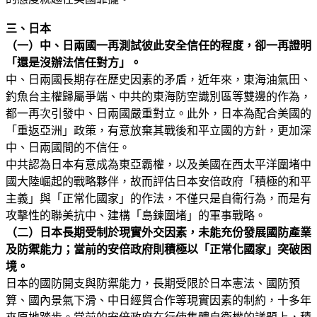
三、日本
（一）中、日兩國一再測試彼此安全信任的程度，卻一再證明
「還是沒辦法信任對方」。
中、日兩國長期存在歷史因素的矛盾，近年來，東海油氣田、
釣魚台主權歸屬爭端、中共的東海防空識別區等雙邊的作為，
都一再次引發中、日兩國嚴重對立。此外，日本為配合美國的
「重返亞洲」政策，有意放棄其戰後和平立國的方針，更加深
中、日兩國間的不信任。
中共認為日本有意成為東亞霸權，以及美國在西太平洋圍堵中
國大陸崛起的戰略夥伴，故而評估日本安倍政府「積極的和平
主義」與「正常化國家」的作法，不僅只是自衛行為，而是有
攻擊性的聯美抗中、建構「島鍊圍堵」的軍事戰略。
（二）日本長期受制於現實外交因素，未能充份發展國防產業
及防禦能力；當前的安倍政府則
積極以「正常化國家」突破困
境。
日本的國防開支與防禦能力，長期受限於日本憲法、國防預
算、國內景氣下滑、中日經貿合作等現實因素的制約，十多年