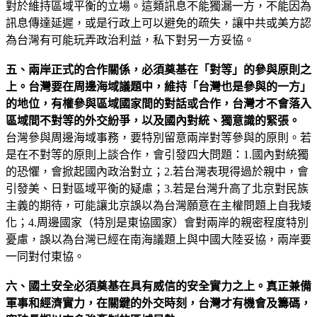
對於維持區域平衡的立場。這類訊息不能獨漏一方，不能因為
訊息傳達延遲，或是行政上可以避免的疏失，讓中共或美方認
為台灣有可能玩弄政治利益，私下對另一方妥協。
五
、兩岸正式的合作關係，必須奠基在「對等」的參與原則之
上。台灣要在周邊海域議題中，維持
「台灣也是參與的一方」
的地位，有權參與區域國家間的對話或合作，台灣才不會落入
區域間不對等的外交紛爭，以及國內對統、獨意識的緊張。
台灣參與周邊海域事務，要特別留意兩岸對等參與的原則。若
是在不對等的原則上談合作，會引發四大問題：1.國內對統獨
的恐懼，會掀起國內政治對立；2.若台灣表現得過於親中，會
引發美、日對區域平衡的疑慮；3.若是台灣升高了北京對民族
主義的期待，可能讓北京誤以為台灣願意在主權問題上自我矮
化；4.周邊國家（特別是東協國家）會對兩岸的親密程度特別
憂慮，誤以為台灣已經在南海議題上與中國大陸妥協，兩岸要
一同對付東協。
六、國土安全必須奠基在具有威信的安全實力之上。真正兼備
軍事和經濟實力，在關鍵的外交時刻，台灣才有機會及籌碼，