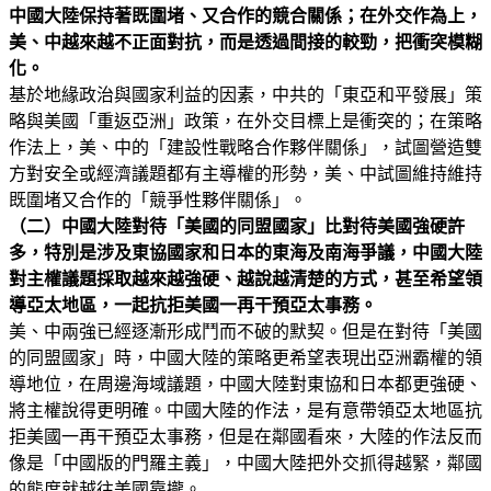
中國大陸保持著既圍堵、又合作的競合關係；在外交作為上，
美、中越來越不正面對抗，而是透過間接的較勁，把衝突模糊
化。
基於地緣政治與國家利益的因素，中共的「東亞和平發展」策
略與美國「重返亞洲」政策，在外交目標上是衝突的；在策略
作法上，美、中的「建設性戰略合作夥伴關係」，試圖營造雙
方對安全或經濟議題都有主導權的形勢，美、中試圖維持維持
既圍堵又合作的「競爭性夥伴關係」。
（二）中國大陸對待「美國的同盟國家」比對待美國強硬許
多，特別是涉及東協國家和日本的東海及南海爭議，中國大陸
對主權議題採取越來越強硬、越說越清楚的方式，甚至希望領
導亞太地區，一起抗拒美國一再干預亞太事務。
美、中兩強已經逐漸形成鬥而不破的默契。但是在對待「美國
的同盟國家」時，中國大陸的策略更希望表現出亞洲霸權的領
導地位，在周邊海域議題，中國大陸對東協和日本都更強硬、
將主權說得更明確。中國大陸的作法，是有意帶領亞太地區抗
拒美國一再干預亞太事務，但是在鄰國看來，大陸的作法反而
像是「中國版的門羅主義」，中國大陸把外交抓得越緊，鄰國
的態度就越往美國靠攏。