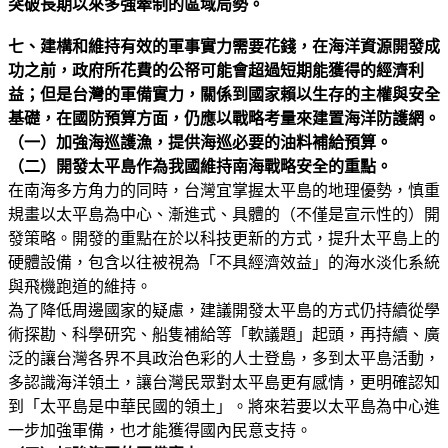
突破長期以來多強牽制的區域局勢。
七、建構和維持有效的軍事實力需要花錢，在海洋資源開發成
功之前，政府所花費的公帑可能會超過短期能獲得的經濟利
益；但是台灣的軍備實力，關係到國家賴以生存的主權與安全
基礎，在國防預算方面，仍應以戰略考量來建置海洋防護網。
（一）加強海巡護漁，提供海巡必要的油料補給預算。
（二）開發太平島作為我國維持南海戰略安全的重點。
在南海多方角力的同時，台灣宜掌握太平島的地理優勢，慎重
規畫以太平島為中心、漸進式、具體的（不僅是宣示性的）開
發策略。開發的重點在於以科技更新的方式，提升太平島上的
硬體設備，包含以往被視為「不具經濟效益」的海水淡化系統
與飛機跑道的維持。
為了降低周邊國家的疑慮，建議開發太平島的方式仍持續從學
術探勘、科學研究、船隻補給等「軟議題」起頭，再持續、廣
泛的讓台灣各界不具政治色彩的人士登島，多到太平島活動，
多認識海洋領土，讓台灣民眾對太平島更有感情，更明確認知
到「太平島是中華民國的領土」。將來若要以太平島為中心進
一步加強軍備，也才能獲得國內民意支持。