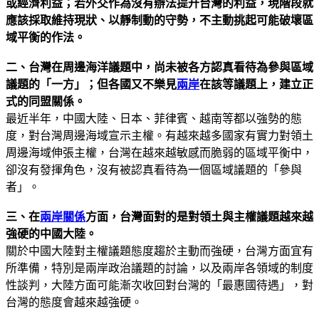
或經濟利益；若外交作為沒有辦法提升台灣的利益，現階段就
應該採取維持現狀、以靜制動的守勢，不主動挑起可能破壞區
域平衡的作法。
二、台灣在周邊海洋議題中，尚未被各方認真看待為參與區域
議題的「一方」；但各國又不樂見
兩岸
在該等議題上，建立正
式的同盟關係
。
最近半年，中國大陸、日本、菲律賓、越南等都以強勢的態
度，對台灣周邊海域宣示主權。有越來越多國家有實力對領土
周邊海域伸張主權，台灣在越來越敏感而脆弱的區域平衡中，
卻沒有發揮角色，沒有被認真看待為一個區域議題的「參與
者」。
三、在
兩岸關係
方面
，
台灣面對的是對領土與主權議題越來越
強硬的中國大陸。
關於中國大陸對主權議題態度趨於主動而強硬，台灣方面宜有
所準備，特別是兩岸政治議題的討論，以及兩岸各領域的制度
性談判，大陸方面可能漸次收回對台灣的「最惠國待遇」，對
台灣的態度會越來越強硬。