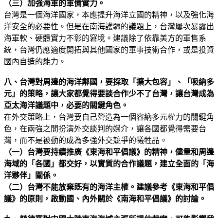
（三）加強海軍的軍備實力。
台灣是一個海洋國家，本應提升海洋立國的精神，以及強化海
洋安全的必要性。但是在南海護疆的議題上，台灣屢次暴露出
海軍軟、硬體實力不彰的窘境。建議除了依靠美方的軍售系
統，台灣仍應適度開拓與其他國家的軍事技術合作，或是投資
國內自造的能力。
八、台灣對周邊的海洋鄰國，要採取「擴大包容」、「吸納多
元」的策略，讓大家都覺得要談合作少不了台灣，讓台灣成為
亞太海洋議題中，必要的關鍵角色。
在外交策略上，台灣要自己營造為一個容納多元權力的關鍵角
色，在兩強之間扮演外交談判的媒介，讓各國都覺得需要台
灣，而不是被動的成為多強外交競爭的犧牲品。
（一）台灣要持續推廣《東海和平倡議》的精神，儘量和周邊
海域的「各國」都交好，以實質的合作議題，建立全面的「海
洋夥伴」關係。
（二）台灣不能放棄既有的海洋主權。建議參考《東海和平倡
議》的原則，啟動國、內外關於《南海和平倡議》的討論。