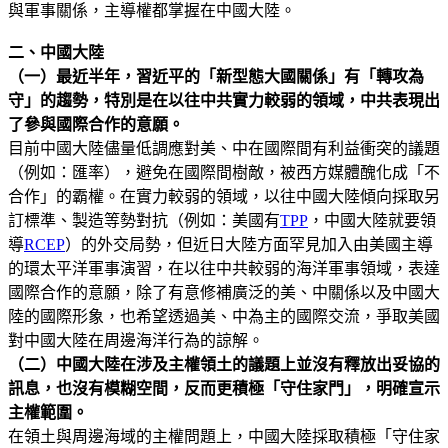
與軍事關係，主導權都掌握在中國大陸。
二、中國大陸
（一）最近半年，習近平的「新型態大國關係」有「轉攻為
守」的趨勢，特別是在以往中共實力較弱的領域，中共表現出
了參與國際合作的意願。
目前中國大陸儘量低調應對美、中在國際間有利益衝突的議題
（例如：匯率），避免在國際間樹敵，被西方媒體醜化成「不
合作」的霸權。在實力較弱的領域，以往中國大陸傾向採取另
訂標準、製造等勢對抗（例如：美國有
TPP
，中國大陸就要領
導
RCEP
）的外交局勢，但近日大陸方面罕見加入由美國主導
的環太平洋軍事演習，在以往中共較弱的海洋軍事領域，表達
國際合作的意願，除了有意修補廣泛的美、中關係以及中國大
陸的國際形象，也希望透過美、中為主的國際交流，爭取美國
對中國大陸在周邊海洋行為的諒解。
（二）中國大陸在涉及主權領土的議題上並沒有釋放出妥協的
訊息，也沒有模糊空間，反而更積極「守住家門」，明確宣示
主權範圍。
在領土與周邊海域的主權問題上，中國大陸採取積極「守住家