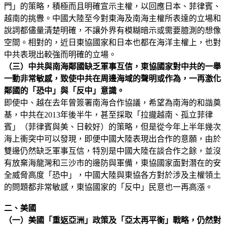
門」的策略，積極而且明確宣示主權，以回應日本、菲律賓、
越南的挑釁。中國大陸至今對東海及南海主權所表達的立場和
說詞都儘量清楚明確，不讓外界有模糊暗示或需要臆測的想像
空間。相對的，近日東協國家和日本也都在海洋主權上，也對
中共表現出較強而明確的立場。
（三）中共與南海鄰國缺乏軍事互信，東協國家對中共的一舉
一動非常敏感，致使中共在周邊海域的聲明或作為，一再激化
鄰國的「恐中」與「反中」意識。
即使中、越在去年曾簽署南海合作協議，希望為南海的和諧奠
基，中共在2013年後半牛，甚至採取「拉攏越南、孤立菲律
賓」（菲律賓與美、日較好）的策略，但是從今年上半年幾次
海上衝突中可以發現，即便中國大陸表現出合作的意願，由於
雙邊仍然缺乏軍事互信，特別是中國大陸在談合作之餘，並沒
有放棄海龍灣和三沙市的邊防與軍備，東協國家面對潛在的安
全威脅高度「恐中」，中國大陸與東協各方對於涉及主權領土
的問題都非常敏感，東協國家的「反中」民意也一再高漲。
二、美國
（一）美國「重返亞洲」政策及「亞太再平衡」戰略，仍然對