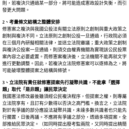
則，若複決只通過某一部分，將可能造成憲政設計失衡，而引
發更大問題。
2
、考量條文結構之整體安排
修憲案之複決與我國公投法有關立法原則之創制與重大政策之
創制與複決不同。立法原則之創制公投一旦通過，行政院必須
在三個月內研擬相關法律，並送立法院審議；重大政策之創制
與複決公投案一旦通過，則須交由權責機關為實現該公民投票
案內容之必要處置。而修憲案複決後，立法機關不能再就文字
進行更動調整。因此，若複決立法院修憲案可以逐條為之，將
可能破壞整體提案之結構與條號。
3
、立法院有責任就修憲提案先行凝聚共識，不能拿「選擇
題」取代「是非題」讓民眾決定
我國憲法修改最後雖須經公民複決程序，但提案之權，則專屬
立法院享有，且訂有少數得以否決之高門檻。換言之，立法院
對於有爭議的部分應設法凝聚共識，未達多數共識者也只能先
行擱置，日後再議。不應將有爭議之部分，透過多項提案，全
部推給民眾決定。（如同時提出廢考監兩院，又同時提出精簡