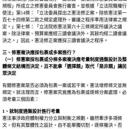
規程」所成立之修憲委員會進行審查。並根據「立法院職權行
使法」第14條：「立法委員提出之憲法修正案，除依憲法第一
百七十四條第二款之規定處理外，審議之程序準用法律案之規
定。」第七條：「立法院依憲法第六十三條規定所議決之議
案，除法律案、預算案應經三讀會議決外，其餘均經二讀會議
決之。」因此，憲法修正案應採三讀會議決之程序。
三、修憲複決應採包裹或多案進行？
（一）修憲案採包裹或分條多案複決應考量制度通盤設計及整
體條文結構而決定，且不能拿「選擇題」取代「是非題」讓民
眾決定
有關修憲案是否必須為包裹一案或若干案，憲法增修條文並無
規定。就法理而言，修憲案究竟應為包裹或逐條分案處理，必
須考量三個因素：
1
、就制度通盤設計進行考量
憲法事涉政府體制權力分立與制衡之規劃，雖然牽涉多項條
文，但有其整體性之設計，自不能單獨切割，逐條複決。否