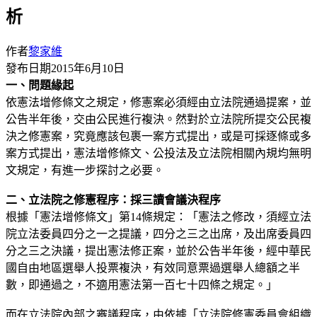
析
作者
黎家維
發布日期
2015年6月10日
一、問題緣起
依憲法增修條文之規定，修憲案必須經由立法院通過提案，並
公告半年後，交由公民進行複決。然對於立法院所提交公民複
決之修憲案，究竟應該包裹一案方式提出，或是可採逐條或多
案方式提出，憲法增修條文、公投法及立法院相關內規均無明
文規定，有進一步探討之必要。
二、立法院之修憲程序：採三讀會議決程序
根據「憲法增修條文」第14條規定：「憲法之修改，須經立法
院立法委員四分之一之提議，四分之三之出席，及出席委員四
分之三之決議，提出憲法修正案，並於公告半年後，經中華民
國自由地區選舉人投票複決，有效同意票過選舉人總額之半
數，即通過之，不適用憲法第一百七十四條之規定。」
而在立法院內部之審議程序，由依據「立法院修憲委員會組織