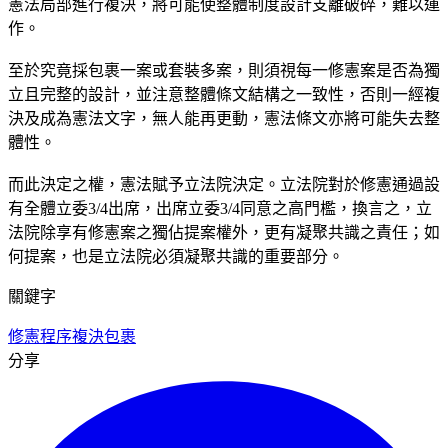
憲法局部進行複決，將可能使整體制度設計支離破碎，難以運
作。
至於究竟採包裹一案或套裝多案，則須視每一修憲案是否為獨
立且完整的設計，並注意整體條文結構之一致性，否則一經複
決及成為憲法文字，無人能再更動，憲法條文亦將可能失去整
體性。
而此決定之權，憲法賦予立法院決定。立法院對於修憲通過設
有全體立委3/4出席，出席立委3/4同意之高門檻，換言之，立
法院除享有修憲案之獨佔提案權外，更有凝聚共識之責任；如
何提案，也是立法院必須凝聚共識的重要部分。
關鍵字
修憲程序
複決
包裹
分享