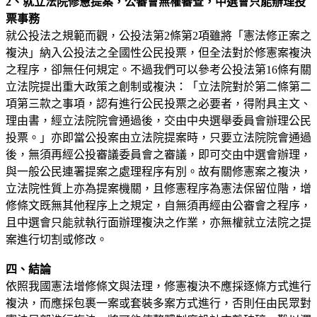
2
、就立法院修憲提案，公審會無權審查，中選會只能辦理投
票事務
就公投法之規範而觀，公投法第2條第2項雖將「憲法修正案之
複決」納入公投法之全國性公民投票，但全法對於修憲案複決
之程序，卻無任何規定。不過我們可以參考公投法第16條有關
立法院提出重大政策之創制或複決：「立法院對於第二條第二
項第三款之事項，認有進行公民投票之必要者，得附具主文、
理由書，經立法院院會通過後，交由中央選舉委員會辦理公民
投票。」亦即當公投案由立法院提案時，只要立法院院會通過
後，無須再經公投審議委員會之審議，即可交由中選會辦理，
與一般公民連署提案之處理程序有別。故有關修憲案之複決，
立法院性質上亦為提案機關，且修憲程序為憲法保留位階，增
修條文既無其他程序上之規定，自無須再經由公審會之程序，
且中選會只能就執行面辦理複決之作業，亦無權就立法院之提
案進行切割或修改。
四、結論
依照我國憲法增修條文與法理，修憲複決不應採逐條方式進行
複決，而應採包裹一案或套裝多案方式進行，否則任由民眾對