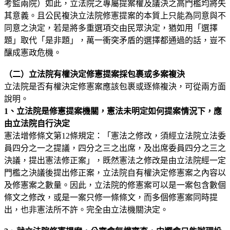
考監兩院）如此，立法院之專屬提案權及議決之高門檻均將失
其意義。且公民複決立法院修憲提案的本質上只能為同意與不
同意之決定，若是將多重選項交由民眾決定，猶如用「選擇
題」取代「是非題」，萬一衝突矛盾的選擇都通過的話，豈不
釀成憲政危機。
（二）立法院有權決定修憲提案採包裹或多案複決
立法院是否有權決定修憲案應該包裹或逐條複決，可從兩方面
說明。
1
、立法院是修憲提案機關，憲法未明定如何提案情況下，應
由立法院自行決定
憲法增修條文第12條規定：「憲法之修改，須經立法院立法委
員四分之一之提議，四分之三之出席，及出席委員四分之三之
決議，提出憲法修正案」，既然憲法之修改是由立法院經一定
門檻之決議後提出修正案，立法院自有權決定修憲案之內容以
及修憲案之數量。因此，立法院的修憲案可以是一案包含數個
條文之修改，或是一案只修一條條文，而多個修憲案同時提
出，也非憲法所不許。完全由立法機關決定。