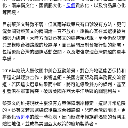
化、兩岸衝突化、國債肥大化、
房價
貴族化，以及食品黑心化
等困境。
目前蔡英文聲勢不弱，但其兩岸政策只有口號沒有方法，更何
況美國對蔡英文的兩國論一直不放心，還擔心其在當選後被台
獨勢力綁架。大陸方面對蔡英文的維持現狀說，至今仍然認定
只是模糊台獨路線的煙霧彈，並已展開反制台獨行動的部署，
包括緊縮台灣的國際活動空間，以及增強處理台灣問題的軍事
準備。
2016年總統大選攸關中美台互動前景，對台海地區能否保持和
平穩定與經濟合作，影響甚鉅。美國方面認為兩岸務實交流管
道，若因這次選舉結果而中斷，將可能導致雙方的誤判，甚至
引發潛在軍事衝突，破壞美國在西太平洋地區的關鍵利益。
蔡英文的維持現狀主張沒有方案保障兩岸穩定，這是非常危險
的。蔡英文若當選總統後採取台獨路線，恐陷台灣於險境，更
將激化
習近平
的統一時程表，反而斷送年輕族群渴望的台灣主
體性地位，並成為美國亞太政策的麻煩製造者。