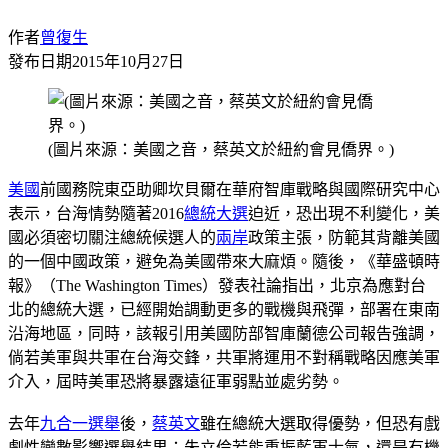
作者
曾復生
發布日期
2015年10月27日
(圖片來源：美國之音，蔡英文於紐約會見僑界。)
美國
前國務院東亞助卿坎貝爾在華府智庫戰略與國際研究中心
表示，台海情勢隨著2016
總統大選
迫近，恐出現不利變化，美
國必須密切關注總統候選人的
兩岸
政策主張，防範其背離美國
的一個中國政策，避免為美國帶來大麻煩。隨後，《華盛頓時
報》（The Washington Times）發表社論指出，北京為應對台
北的總統大選，已經開始調動更多的戰機與飛彈，部署在東南
沿海地區，同時，該報引用美國防部智庫蘭德公司報告強調，
倘若美軍與共軍在台海交鋒，共軍將運用不對稱戰略因應美軍
介入，屆時美軍恐將暴露遠征軍弱點並處劣勢。
去年
九合一選舉
後，
蔡英文
雖在總統大選取得優勢，但恐有戲
劇性變數影響選舉結果；朱立倫若能重振藍軍士氣，還是有機