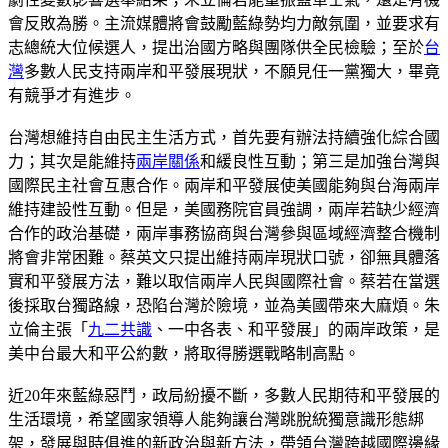
會反敗為勝。主流媒體將會鼓勵藍綠勢均力敵氛圍，並要求有
志總統大位候選人，提出治國方略與團隊供全民檢驗；至於
台
灣
多數人民支持兩岸和平發展現狀，不願見任一黨獨大，畢竟
有競爭才有進步。
台灣想維持自由民主生活方式，首先要有辦法持續強化綜合國
力；其次是能維持
兩岸關係
和緩良性互動；第三是加強台灣與
國際民主社會互惠合作。兩岸和平發展使美國能夠與台海兩岸
維持建設性互動。但是，美國務院官員強調，兩岸若缺少經濟
合作的政治基礎，兩岸事務協商與台灣參與區域經濟整合機制
將會非常困難。蔡英文只提出維持兩岸現狀口號，卻無具體落
實和平發展方法，難以取信兩岸人民與國際社會。蔡若在當選
後採取台獨路線，恐陷台灣於險境，並為美國帶來大麻煩。朱
立倫主張「
九二共識
、一中各表、和平發展」的兩岸政策，是
美中台最大和平公約數，將取得勝選戰略制高點。
近20年來藍綠惡鬥，政局紛擾不斷，多數人民期待和平發展的
生活環境，希望國家領導人能夠讓台灣跳脫統獨意識形態綁
架，發展與時俱進的新政治與新方法，帶領台灣跨越國際邊緣