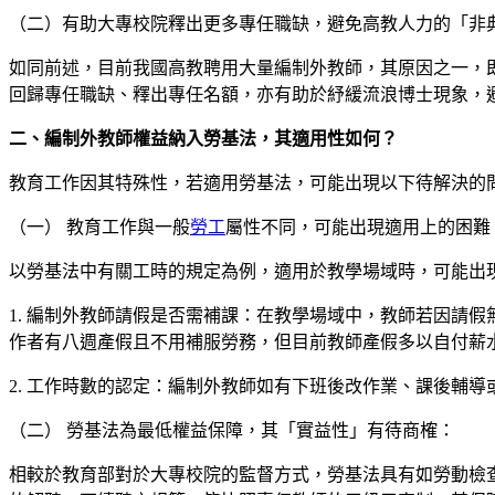
（二）有助大專校院釋出更多專任職缺，避免高教人力的「非
如同前述，目前我國高教聘用大量編制外教師，其原因之一，
回歸專任職缺、釋出專任名額，亦有助於紓緩流浪博士現象，
二、編制外教師權益納入勞基法，其適用性如何？
教育工作因其特殊性，若適用勞基法，可能出現以下待解決的
（一） 教育工作與一般
勞工
屬性不同，可能出現適用上的困難
以勞基法中有關工時的規定為例，適用於教學場域時，可能出
1. 編制外教師請假是否需補課：在教學場域中，教師若因請
作者有八週產假且不用補服勞務，但目前教師產假多以自付薪
2. 工作時數的認定：編制外教師如有下班後改作業、課後輔
（二） 勞基法為最低權益保障，其「實益性」有待商榷：
相較於教育部對於大專校院的監督方式，勞基法具有如勞動檢