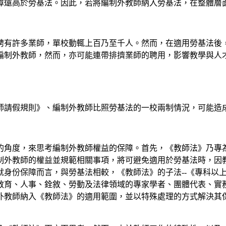
障遠高於勞基法。因此，若將編制外教師納入勞基法，在整體層
聘有許多業師，單校動輒上百乃至千人。然而，在適用勞基法後
編制外教師，然而，亦可能連帶排擠業師的聘用，影響教學與人
師請假規則》、編制外教師比照勞基法的一校兩制情況，可能造
的角度，來思考編制外教師權益的保障。首先，《教師法》乃專
制外教師的權益並規範相關事項，將可避免適用於勞基法時，因
就身份保障而言，與勞基法相較，《教師法》的子法--《專科以
教育、人事、銓敘、勞動及法律領域的專家學者、團體代表、實
外教師納入《教師法》的適用範圍，並以特殊處理的方式解決其