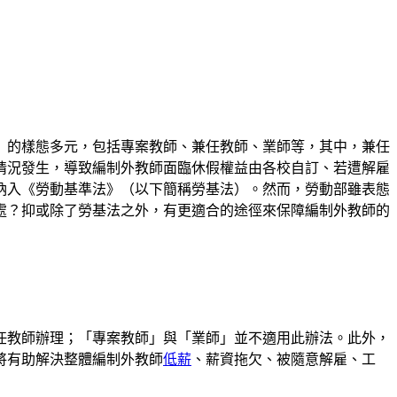
」的樣態多元，包括專案教師、兼任教師、業師等，其中，兼任
情況發生，導致編制外教師面臨休假權益由各校自訂、若遭解雇
納入《勞動基準法》（以下簡稱勞基法）。然而，勞動部雖表態
處？抑或除了勞基法之外，有更適合的途徑來保障編制外教師的
任教師辦理；「專案教師」與「業師」並不適用此辦法。此外，
將有助解決整體編制外教師
低薪
、薪資拖欠、被隨意解雇、工