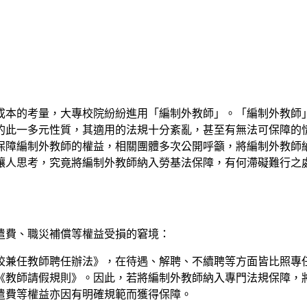
成本的考量，大專校院紛紛進用「編制外教師」。「編制外教師
的此一多元性質，其適用的法規十分紊亂，甚至有無法可保障的
保障編制外教師的權益，相關團體多次公開呼籲，將編制外教師
讓人思考，究竟將編制外教師納入勞基法保障，有何滯礙難行之
遣費、職災補償等權益受損的窘境：
校兼任教師聘任辦法》，在待遇、解聘、不續聘等方面皆比照專
《教師請假規則》。因此，若將編制外教師納入專門法規保障，
遣費等權益亦因有明確規範而獲得保障。