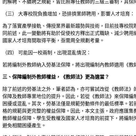
的解聘、不續聘之規範，皆比照專任教師的三級三審制，其保
（三） 大專校院負擔增加，恐排擠業師聘用，影響人才培育：
為了落實產學接軌、傳授業界最新趨勢與技術，目前技專校院
同前述，此一變動將有助於促使校方釋出正式職缺、減少聘用
國家人才培育間取得平衡，亟需周全規劃考量。
（四） 可能因一校兩制，出現混亂情況：
若將編制外教師納入勞基法保障，將出現編制內教師適用《教
三、保障編制外教師權益，《教師法》更為適當？
除了前述的勞基法之外，筆者認為，亦可嘗試改從《教師法》
保障及教師專業地位的提升。因此，若從《教師法》來保障編
困擾或混亂。其次，勞基法僅是規範勞動條件的最低標準。若
格的規範與更完整的權益保障。因此，本文主張，政府應匯集
教師權益保障、學生受教權及國家人才培育的前提下，將編制
避免相關困擾產生。