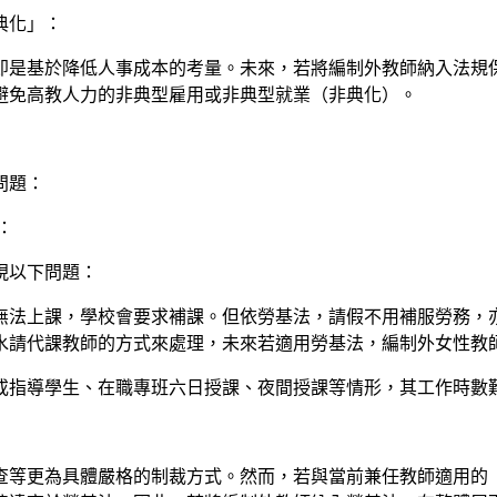
典化」：
即是基於降低人事成本的考量。未來，若將編制外教師納入法規
避免高教人力的非典型雇用或非典型就業（非典化）。
問題：
：
現以下問題：
假無法上課，學校會要求補課。但依勞基法，請假不用補服勞務
水請代課教師的方式來處理，未來若適用勞基法，編制外女性教
導或指導學生、在職專班六日授課、夜間授課等情形，其工作時數
查等更為具體嚴格的制裁方式。然而，若與當前兼任教師適用的