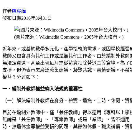
作者
盧宸緯
發布日期
2016年3月31日
(圖片來源：Wikimedia Commons，2005年台大校門。)
近年來，或基於教學多元化、產學接軌的需求，或因學校經營
教師又包含具有其他工作或是無其他工作者。由於編制外教師
無法定資遣、甚至出現每月需從薪資扣除勞退金等窘境。為了
支持，但仍表示需廣泛蒐集建議、凝聚共識、審慎研議。不禁
權益？分述如下：
一、編制外教師權益納入法規的重要性
（一）解決編制外教師在身分、薪資、退撫、工時、休假、資
目前在編制外教師中，僅「兼任教師」得以適用《專科以上學
無論是「兼任教師」、「專案教師」或是「業師」，皆不適用
時、無退休金等權益受損的問題，其餘如休假、職災補償、資