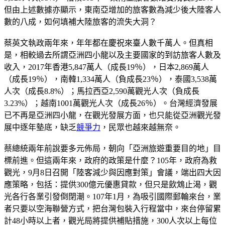
但由上述數據亦顯示，東南亞增加的旅客數為減少後大陸客人
數的八成，如何填補大陸旅客的流失大洞？
蔡英文執政兩年來，年年都在慶祝來臺人數千萬人。但真相
是，相較過去所謂亞洲四小龍以及主要國家的到訪旅客人數及
收入，2017年香港5,847萬人（成長19％），日本2,869萬人
（成長19％），南韓1,334萬人（負成長23％），泰國3,538萬
人次（成長8.8%）；馬拉西亞2,590萬觀光人次（負成長
3.23%）；越南1001萬觀光人次（成長26％）。台灣經濟發展
已不再是亞洲四小龍，在觀光發展方面，也只能從亞洲觀光發
展中逐年墊底，缺乏
競爭力
，民眾也越來越無奈。
蔡總統兩年前說要多元佈局，朝向「亞洲旅遊重要目的地」目
標前進。但這兩年來，政府的政策是什麼？105年，政府為救
觀光，9月8日召開「陸客減少與因應對策」會議，端出四大因
應策略，包括：提供300億元優惠貸款，但只是飲鴆止渴，觀
光各行各業引發倒閉潮。107年1月，為吸引國際郵輪來台，業
者只要以空海聯營方式，把台灣包裝入行程當中，來台停留累
計48小時以上者，觀光局將提供補貼措施，300人次以上每位