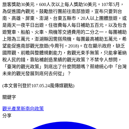
旅客獎助30美元，600人次以上每人獎助50美元。107年5月，
為促進國內觀光，鼓勵旅行團前往南部旅遊，宣布只要到台
南、高雄、屏東、澎湖、台東五縣市，20人以上團體旅遊，或
是兩天一夜平日出遊，住宿費每人每日補助五百元，以及包含
遊覽車、船舶、火車、飛機等交通費用的二分之一，每團補助
上限為三萬元，澎湖縣因需搭飛機，每團最高補助五萬元，希
望能促進南部觀光旅遊(今周刊，2018)。在在顯示政府，缺乏
國際觀、前瞻與整體規劃能力，救觀光束手無策，只能拿著納
稅人民的錢，靠貼補創造業績的觀光政策？不禁令人想問，
「臺灣的觀光政策」到底出了什麼問題嗎？蔡總統心中「台灣
未來的觀光發展到底何去何從」？
(本文曾刊登於107.05.24風傳媒觀點)
關鍵字
觀光產業
新南向政策
分享