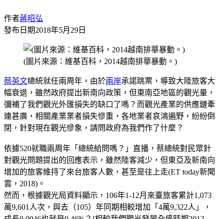
作者
蔣昭弘
發布日期
2018年5月29日
(圖片來源：維基百科，2014越南排華暴動。)
蔡英文
總統就任兩周年，由於
兩岸
承諾跳票，導致大陸旅客大
幅衰退，雖然政府提出新南向政策，但東南亞地區的觀光量，
彌補了我們觀光外匯損失的缺口了嗎？而觀光產業的供應鏈牽
連甚廣，相關產業業者損失慘重，各地業者哀鴻遍野，紛紛倒
閉，針對現在觀光慘象，請問政府為我們作了什麼？
依據520就職兩周年「總統給問嗎？」直播，蔡總統對民眾針
對觀光問題提出的回應表示，雖然陸客減少，但東亞及新南向
增加的旅客維持了來台旅客人數，甚至是往上走(ET today新聞
雲，2018)。
然而，根據觀光局資料顯示，106年1-12月來臺旅客累計1,073
萬9,601人次，與去（105）年同期相較增加「4萬9,322人」，
成長0.0046也就是0.46%？!相較我們觀光發展全盛時期2012-