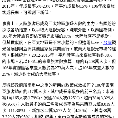
2015年，年成長率5%-23%，年平均成長約15%，106年來臺旅
客成長率，可說創下新低。
事實上，大陸旅客已成為亞太地區旅遊人數的主力，各國紛紛
採取各項措施，以爭取大陸觀光客，賺取外匯，以泰國為例，
106年大陸旅客即佔其觀光市場的38%，大陸旅客不是絕對，
但其貢獻度，在亞太地區是不容小覷的。但這兩年來，
台灣
觀
光發展卻與亞洲其他國家反其向而行，放棄大陸觀光市場的經
營，根據統計，2012-2015年，平均陸客占來臺旅客數約38%
的市場。若以106年的來臺旅客數換算，應約有408萬人次，但
106年實際陸客來臺人數約為273萬人次，占106年來臺人數的
25%，減少約七成的大陸旅客。
反觀蔡政府所謂重中之重的新南向政策成效如何？106年東南
亞旅客總計約217萬人次，其中成長率最多的前三名為：柬浦
寨1萬165人次(179%)、寮國804人次(125%)、越南38萬3,329人
次(95%)；人數最多的前三名及成長率為馬來西亞52萬8,019人
次（11.30%）、新加坡42萬5,577人次（4.50%）、越南38萬
3,329人次(95%)。相較105年，東南亞旅客數確實成長約29%，