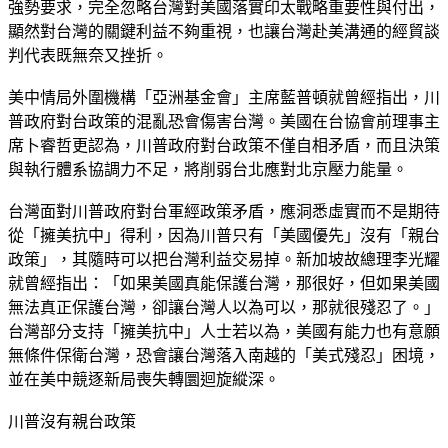
強勢要求，完全忽略台灣對美國落實印太戰略重要性與付出，
顯然對台灣的關鍵利益不夠重視，也讓台灣赴美溝通的經貿談
判代表既無奈又挫折。
美中情局外圍機構「亞洲基金會」主席藍普頓就曾經指出，川
普政府對台政策的混亂恐會傷害台灣。美國在台協會前理事主
席卜睿哲更認為，川普政府對台政策不僅自相矛盾，而且決策
與執行體系協調力不足，將削弱台北應對北京壓力能量。
台灣面對川普政府對台軍經政策矛盾，應洞悉虛實而不是期待
從「擁美抗中」得利，因為川普只有「美國優先」沒有「親台
政策」，其隨時可以把台灣利益交易掉。新加坡故總理李光耀
就曾經指出：「如果美國真能保護台灣，那很好，但如果美國
無法真正保護台灣，卻讓台灣人以為可以，那就很殘忍了。」
台灣部分支持「擁美抗中」人士若以為，美國有能力也有意願
無條件保衛台灣，恐會讓台灣落入南越的「美式殘忍」困境，
並在美中競逐新局喪失轉圜迴旋縱深。
川普沒有親台政策