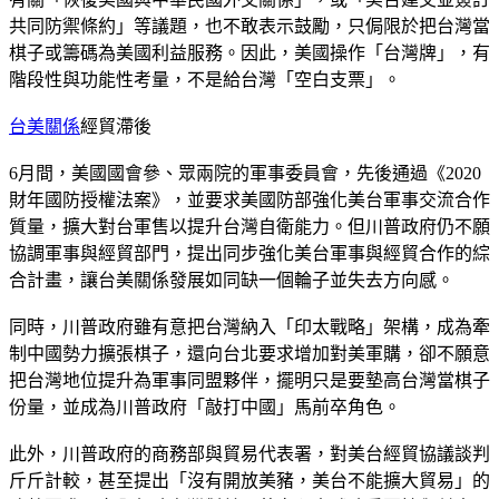
共同防禦條約」等議題，也不敢表示鼓勵，只侷限於把台灣當
棋子或籌碼為美國利益服務。因此，美國操作「台灣牌」，有
階段性與功能性考量，不是給台灣「空白支票」。
台美關係
經貿滯後
6月間，美國國會參、眾兩院的軍事委員會，先後通過《2020
財年國防授權法案》，並要求美國防部強化美台軍事交流合作
質量，擴大對台軍售以提升台灣自衛能力。但川普政府仍不願
協調軍事與經貿部門，提出同步強化美台軍事與經貿合作的綜
合計畫，讓台美關係發展如同缺一個輪子並失去方向感。
同時，川普政府雖有意把台灣納入「印太戰略」架構，成為牽
制中國勢力擴張棋子，還向台北要求增加對美軍購，卻不願意
把台灣地位提升為軍事同盟夥伴，擺明只是要墊高台灣當棋子
份量，並成為川普政府「敲打中國」馬前卒角色。
此外，川普政府的商務部與貿易代表署，對美台經貿協議談判
斤斤計較，甚至提出「沒有開放美豬，美台不能擴大貿易」的