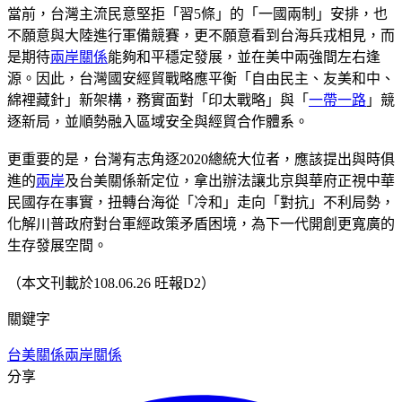
當前，台灣主流民意堅拒「習5條」的「一國兩制」安排，也
不願意與大陸進行軍備競賽，更不願意看到台海兵戎相見，而
是期待
兩岸關係
能夠和平穩定發展，並在美中兩強間左右逢
源。因此，台灣國安經貿戰略應平衡「自由民主、友美和中、
綿裡藏針」新架構，務實面對「印太戰略」與「
一帶一路
」競
逐新局，並順勢融入區域安全與經貿合作體系。
更重要的是，台灣有志角逐2020總統大位者，應該提出與時俱
進的
兩岸
及台美關係新定位，拿出辦法讓北京與華府正視中華
民國存在事實，扭轉台海從「冷和」走向「對抗」不利局勢，
化解川普政府對台軍經政策矛盾困境，為下一代開創更寬廣的
生存發展空間。
（本文刊載於108.06.26 旺報D2）
關鍵字
台美關係
兩岸關係
分享