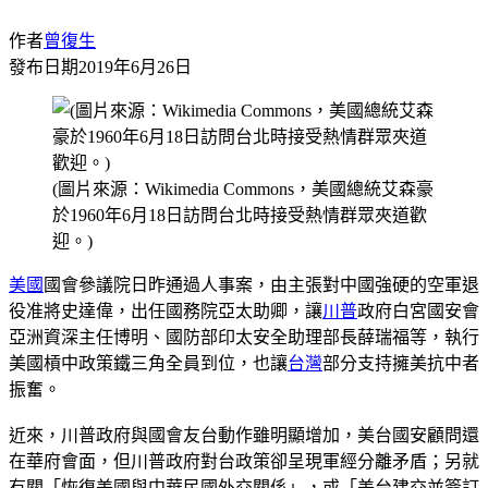
作者
曾復生
發布日期
2019年6月26日
(圖片來源：Wikimedia Commons，美國總統艾森豪
於1960年6月18日訪問台北時接受熱情群眾夾道歡
迎。)
美國
國會參議院日昨通過人事案，由主張對中國強硬的空軍退
役准將史達偉，出任國務院亞太助卿，讓
川普
政府白宮國安會
亞洲資深主任博明、國防部印太安全助理部長薛瑞福等，執行
美國槓中政策鐵三角全員到位，也讓
台灣
部分支持擁美抗中者
振奮。
近來，川普政府與國會友台動作雖明顯增加，美台國安顧問還
在華府會面，但川普政府對台政策卻呈現軍經分離矛盾；另就
有關「恢復美國與中華民國外交關係」，或「美台建交並簽訂