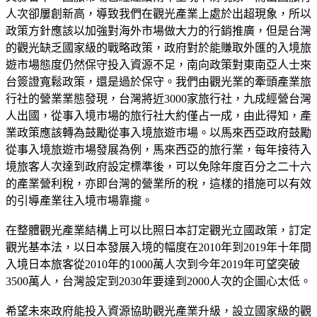
人次卻屢創新高，導致我們在觀光產業上處於出超現象，所以
政策方針應該以加強對海外市場做大力的行銷推廣，但是台灣
的觀光缺乏國家級的戰略政策，政府對於能賺取外匯的入境旅
遊市場態度仍然保守投入資源不足，南向政策對東南亞人士來
台簽證寬鬆政策，還是過於保守。我們由觀光業的牽頭產業旅
行社的營業業態發現，台灣將近3000家旅行社，九成經營台灣
人出國，從事入境市場的旅行社大約僅占一成，由此得知，產
業政策應該轉為鼓勵從事入境旅遊市場。以馬來西亞政府鼓勵
從事入境旅遊市場發展為例，馬來西亞的旅行業，每年接待入
境旅客人次達到政府設定標準後，可以免除年度百分之二十六
的產業營利稅，亦即台灣的營業所的稅，這樣的措施可以有效
的引導產業往入境市場靠攏。
在整體觀光產業結構上可以比照日本訂定觀光立國政策，訂定
觀光基本法，以日本發展入境的幅度在2010年到2019年十年間
入境日本旅客從2010年的1000萬人次到今年2019年可望突破
3500萬人，台灣設定到2030年要達到2000人次的企圖心太低。
希望未來政府能投入資源協助觀光產業升級，設立國家級的觀