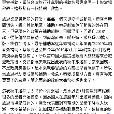
專案補助，當時台灣旅行社拿到的補助名額專案團一上架當場
秒殺。這些都有一個特點，救急。
旅遊業是最脆弱的行業，每每一個天災疫情或動亂，遊客會瞬
間消失，轉向其他地區，補助方案是刺激休閒動機的外在因
素，但是現在的政策在補助旅遊上已顯浮濫，回顧自2018年
起，從花蓮地震補助，到南灣計畫，暖冬遊，暖冬遊2.0擴大
版，桃竹加碼版，幾乎補助案從年頭補助到年尾再到2019年頭
春遊補助，蔡政府甚至於今年(2019年)上半年就提出針對觀光
業淡季要常態補助，所以當中國大陸提出限縮大旅旅客來台旅
遊政策後，交通部隔天就提出此次的秋冬旅遊補助案來因應，
不是政府應變快，是本來就要實施的方案提早實施罷了。所以
當旅遊補助變成常態補助，救急方案變成長期方案，真有嚇死
寶寶了的感覺，隨之而來的政府大撒幣批評也來了。
這次秋冬遊補助即將於12月退場，潮水退去1月份遇到年假前
很多的業者開始擔憂，因為國人在農曆年前出遊意願低，國內
旅遊市場是低迷的，產業代表面對可預期的業績下降收入銳
減，大多希望在政府能加碼延長補助到農曆年前，這樣真的好