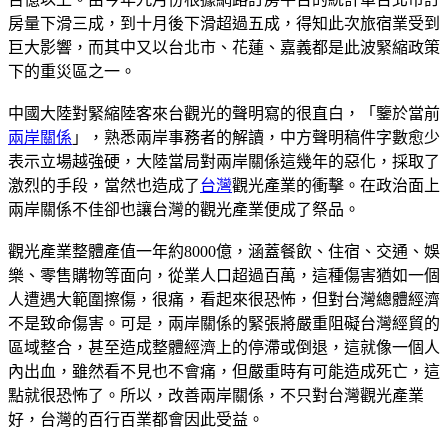
房量下滑三成，到十月後下滑超過五成，得知此次旅宿業受到
巨大影響，而其中又以台北市、花蓮、嘉義都是此波緊縮政策
下的重災區之一。
中國大陸對緊縮陸客來台觀光的聲明寫的很直白，「鑒於當前
兩岸關係
」，熟悉兩岸事務者的解讀，中方聲明稿件字數愈少
表示立場越強硬，大陸當局對兩岸關係這幾年的惡化，採取了
激烈的手段，當然也造成了
台灣
觀光產業的衝擊。在政治面上
兩岸關係不佳卻也讓台灣的觀光產業便成了祭品。
觀光產業整體產值一年約8000億，涵蓋餐飲、住宿、交通、娛
樂、零售購物等面向，從業人口超過百萬，這種傷害猶如一個
人遭遇大範圍擦傷，很痛，看起來很恐怖，但對台灣總體經濟
不是致命傷害。可是，兩岸關係的緊張將嚴重阻礙台灣經貿的
區域整合，甚至造成整體經濟上的停滯或倒退，這就像一個人
內出血，雖然看不見也不會痛，但嚴重時有可能造成死亡，這
點就很恐怖了。所以，改善兩岸關係，不只對台灣觀光產業
好，台灣的百行百業都會因此受益。