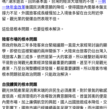
嗎? 潮水退去，回到基本面，台灣的經濟大環境的不佳，
一例
一休
年金改革
後國民消費意願的降低，使得國旅內需基本盤支
撐力不足，外國旅客成長緩慢加上入境後多留在台北附近停
留，觀光業的營運自然表現不佳。
這些是根本問題，也要從根本解決。
陸客市場的根本問題
蔡政府執政三年多陸客來台緊縮議題一直是大家經常討論的顯
學，即使在這樣緊繃的兩岸關係下，大陸來台旅客仍佔台灣入
境旅客人數三成多，依然是第一大的客源，所以維繫好兩岸和
平是對台灣觀光產業經濟發展最重要的課題，甚至不只是觀光
產業，乃至台灣整體經濟發展，都是重要課題。所以陸客市場
根本問題就是政治問題，只能政治解決。
自我體質的根本問題
觀光休閒產業是消費末端的非民生必須產業，對於景氣的敏感
度很高，經濟環境的不良導致消費意願降低，首當其衝的便是
內需市場，加上廉價航空的興起，國人出國旅遊成本降低，交
叉影響下，國旅市場已經連續兩年呈現下滑現象，而出國旅行