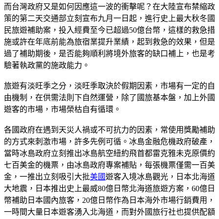
而台灣政府又是如何因應這一波的衝擊呢？在大陸宣布禁縮政
策的第二天交通部立刻宣布九月一日起，進行史上最大秋冬國
民旅遊補助案，投入經費至今已超過50億台幣，這樣的救急措
施或許在年底前能為旅宿業提升業績，起到救急的效果，但是
過了補助期後，是否能夠順利將境外旅客的缺口補上，也是考
驗著執政黨的施政能力。
旅遊有淡旺季之分，淡旺季取決於假期因素，市場有一定的自
由機制，在供需法則下自然運營，除了國旅基本盤，加上外國
遊客的市場，市場榮枯自有循環。
各國政府在遇到天災人禍或不可抗力的因素，常使用獎勵補助
的方式來刺激市場，許多先例可循。冰島金融危機政府破產，
當時冰島政府立刻推出冰島航空紐約飛首都雷克雅未克原價約
七百美金的機票，由冰島政府專案補貼，每張機票僅需一百美
金，一推出立刻吸引大批
美國
遊客入境冰島觀光，日本北海道
大地震，日本推出史上最威80億日幣北海道旅遊方案，60億日
幣補助日本國內旅客，20億日幣作為日本海外市場行銷費用，
一時間大量日本遊客湧入北海道，而對外國旅行社也提供配額