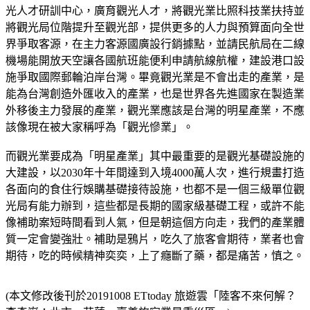
光人才研訓中心，廣育觀光人才，將觀光業比照科技業扶持並
將觀光局位階提升至觀光部，提供更多的人力與預算面向全世
界爭取客源，在主力客源國廣設行銷據點，並請民航局在二線
機場能開放天空讓各國航班能便利申請航線航權，建設港口設
施爭取國際郵輪泊岸台灣。畢竟觀光業是不會出走的產業，是
能為台灣創造外匯收入的產業，也是世界各先進國家在製造業
外移後主力發展的產業，觀光業應該是台灣的明星產業，不應
該像現在被大家稱呼為「觀光慘業」。
而觀光業要成為「明星產業」其中最重要的是觀光基礎設施的
大建設，以2030年十年間達到入境4000萬人次，進行規畫打造
各面向的食住行娛購基礎接待設施，也都不是一個三級單位觀
光局有能力辦到，這些都是長期的國家級基礎工程，或許不能
像補助案短時間看到人氣，但是朝這個方向走，我們的產業體
質一定會變強壯。補助是鴉片，吃久了旅客會期待，業者也會
期待，吃的時候精神奕奕，上了癮斷了藥，都是痛苦，慎之。
(本文修改後刊於20191008 ETtoday 旅遊雲「陸客不來何解？