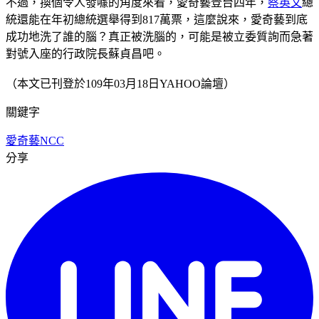
不過，換個令人發噱的角度來看，愛奇藝登台四年，
蔡英文
總
統還能在年初總統選舉得到817萬票，這麼說來，愛奇藝到底
成功地洗了誰的腦？真正被洗腦的，可能是被立委質詢而急著
對號入座的行政院長蘇貞昌吧。
（本文已刊登於109年03月18日YAHOO論壇）
關鍵字
愛奇藝
NCC
分享