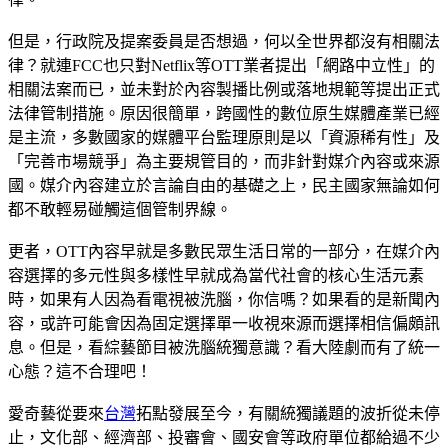
但是，行政院及提案委員是否想過，何以全世界都沒有相關法
律？就連FCC也只對Netflix等OTT業者提出「網路中立性」的
相關法案而已，並未對於內容製播比例或落地規範等提出正式
法律管制措施。原因很簡單，跨國性的數位原生媒體產業已經
是主流，多數國家的媒體平台監理原則是以「資源稀有性」及
「完善市場競爭」為主要規管目的，而非針對媒介內容或來源
國。媒介內容建立於言論自由的基礎之上，民主國家無論如何
都不敢輕易碰觸這個管制界線。
更者，OTT內容早就是多數民眾生活日常的一部分，在媒介內
容選擇的多元性與多樣性早就成為當代社會的核心生活元素
時，如果有人因為看電視被洗腦，你信嗎？如果看的是新聞內
容，或許可能會因為固定選擇單一收視來源而選擇相信偏頗訊
息。但是，看綜藝節目被洗腦統獨意識？看大陸劇而有了統一
心態？這不合理吧！
愛奇藝從要來
台灣
拓點發展至今，有關統獨議題的波折從未停
止，文化部、經濟部、投審會、國安會等政府單位都給過不少