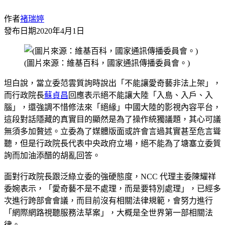
作者
褚瑞婷
發布日期
2020年4月1日
(圖片來源：維基百科，國家通訊傳播委員會。)
坦白說，當立委范雲質詢時說出「不能讓愛奇藝非法上架」，
而行政院長
蘇貞昌
回應表示絕不能讓大陸「入島、入戶、入
腦」，還強調不惜修法來「絕緣」中國大陸的影視內容平台，
這段對話隱藏的真實目的顯然是為了操作統獨議題，其心可議
無須多加贅述。立委為了媒體版面或許會言過其實甚至危言聳
聽，但是行政院長代表中央政府立場，絕不能為了塘塞立委質
詢而加油添醋的胡亂回答。
面對行政院長跟泛綠立委的強硬態度，NCC 代理主委陳耀祥
委婉表示，「愛奇藝不是不處理，而是要特別處理」，已經多
次進行跨部會會議，而目前沒有相關法律規範，會努力進行
「網際網路視聽服務法草案」，大概是全世界第一部相關法
律。