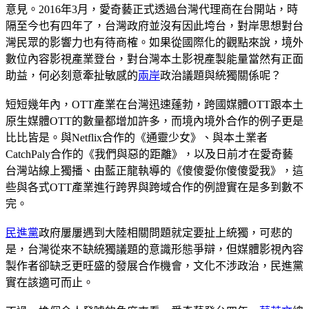
意見。2016年3月，愛奇藝正式透過台灣代理商在台開站，時
隔至今也有四年了，台灣政府並沒有因此垮台，對岸思想對台
灣民眾的影響力也有待商榷。如果從國際化的觀點來說，境外
數位內容影視產業登台，對台灣本土影視產製能量當然有正面
助益，何必刻意牽扯敏感的
兩岸
政治議題與統獨關係呢？
短短幾年內，OTT產業在台灣迅速蓬勃，跨國媒體OTT跟本土
原生媒體OTT的數量都增加許多，而境內境外合作的例子更是
比比皆是。與Netflix合作的《通靈少女》、與本土業者
CatchPaly合作的《我們與惡的距離》，以及日前才在愛奇藝
台灣站線上獨播、由藍正龍執導的《傻傻愛你傻傻愛我》，這
些與各式OTT產業進行跨界與跨域合作的例證實在是多到數不
完。
民進黨
政府屢屢遇到大陸相關問題就定要扯上統獨，可悲的
是，台灣從來不缺統獨議題的意識形態爭辯，但媒體影視內容
製作者卻缺乏更旺盛的發展合作機會，文化不涉政治，民進黨
實在該適可而止。