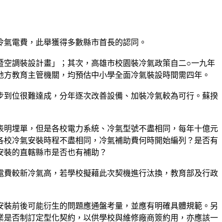
冷氣電費，此舉獲得多數縣市首長的認同。
暨空調裝設計畫」；其次，高雄市校園裝冷氣政策自二○一九年
地方教育主管機關，均預估中小學全面冷氣裝設時間需四年。
步到位很難達成，分年逐次改善設備、加裝冷氣較為可行。蘇揆
表明埋單，但是各校電力系統、冷氣型號不盡相同，每年十億元
各校冷氣安裝時程不盡相同，冷氣補助費何時開始編列？是否有
安裝的直轄縣市是否也有補助？
電費較新冷氣高，若學校擬藉此次契機進行汰換，教育部及行政
安裝前後可能衍生的問題應通盤考量，並應有明確具體規範。另
業是否制訂定型化契約，以供學校與維修廠商簽約用，亦應該一