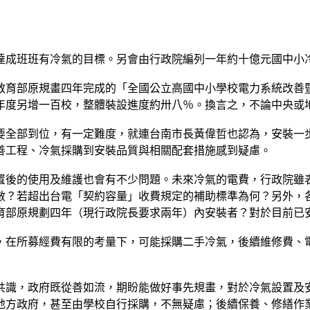
達成班班有冷氣的目標。另會由行政院編列一年約十億元國中小
教育部原規畫四年完成的「全國公立高國中小學校電力系統改善
年度另增一百校，整體裝設進度約卅八％。換言之，不論中央或
要全部到位，有一定難度，就連台南市長黃偉哲也認為，安裝一
善工程、冷氣採購到安裝品質與相關配套措施感到疑慮。
置後的使用及維護也會有不少問題。未來冷氣的電費，行政院雖
數？若超出台電「契約容量」收費規定的補助標準為何？另外，
育部原規劃四年（現行政院長要求兩年）內安裝者？對於目前已
，在所募經費有限的考量下，可能採購二手冷氣，後續維修費、
共識，政府既從善如流，期盼能做好事先規畫，對於冷氣設置及
地方政府，甚至由學校自行採購，不無疑慮；後續保養、修繕作