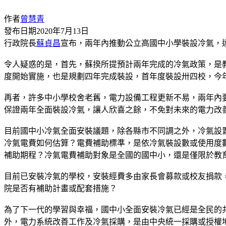
作者
曾慧青
發布日期
2020年7月13日
行政院長
蘇貞昌
宣布，兩年內推動公立高國中小學裝設冷氣，
令人疑惑的是，首先，蘇揆所提預計兩年完成的冷氣政策，是
度開始實施，也是規劃四年完成裝設，首年度裝設卅四校，今
再者，許多中小學校舍老舊，電力設備工程更新不易，兩年內
保證兩年全面裝設冷氣，讓人欣喜之餘，不免對未來的電力改
目前國中小冷氣全面安裝議題，除各縣市不同調之外，冷氣設
冷氣電費如何估算？電費補助標準，是依冷氣裝設數或使用度
補助期程？冷氣電費補助對象是全國的國中小，還是僅限於教
目前已安裝冷氣的學校，安裝經費多由家長會募款或校友捐款
院是否有補助計畫或配套措施？
為了下一代的學習與幸福，國中小全面安裝冷氣已經是全民的
外，電力系統改善工作及冷氣採購，是由中央統一採購或授權