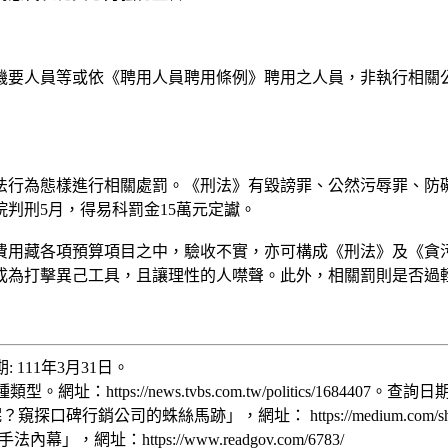
機要人員等或依《聘用人員聘用條例》聘用之人員，非執行相關
法行為態樣進行相關處罰。《刑法》有毀謗罪、公然污辱罪、防
判刑5月，得易科罰金15萬元定讞。
費用藏各項預算項目之中，驗收不實，亦可構成《刑法》及《貪
成為打擊異己工具，且讓理性的人噤聲。此外，相關罰則是否過
詢日期: 111年3月31日。
s://news.tvbs.com.tw/politics/1684407。查詢日
銷公司的蛛絲馬跡」，網址： https://medium.com/shasha7
網址：https://www.readgov.com/6783/