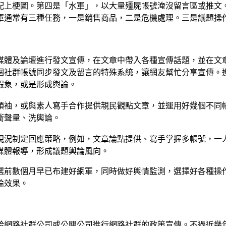
配上梗圖。第四是「水軍」，以大量殭屍帳號淹沒留言區或推文
通常有三種任務，一是銷售商品，二是危機處理。三是議題操作與
媒體及論壇進行發文宣傳，在文章中帶入各種宣傳話題，並在文
個社群帳號同步發文及留言的特殊系統，讓網友幫忙分享宣傳。
假象，或是形成輿論。
領袖，或與素人寫手合作提供親民觀點文章，並運用好幾個不同
衝聲量、洗輿論。
現況制定回應策略，例如，文章論點提供、寫手掌握多帳號，一
媒體報導，形成議題輿論風向。
選前數個月早已布建好網軍，同時做好輿情監測，選擇好各種操
論效果。
群公司或公關公司進行網路社群的政策宣傳。不過近幾年許多網路行銷公司