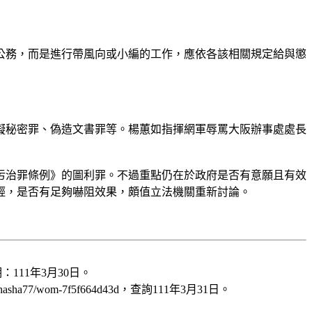
公務，而是進行帶風向或小編的工作，應依各該相關規定給與懲
礙秘密罪、偽造文書罪等。楊蕙如指揮網軍辱罵大阪辦事處處長
污治罪條例》的圖利罪。不過重點仍在於政府是否有意願且有效
輕，是否有足夠嚇阻效果，頗值立法機關重新討論。
期：111年3月30日。
7/wom-7f5f664d43d，查詢111年3月31日。