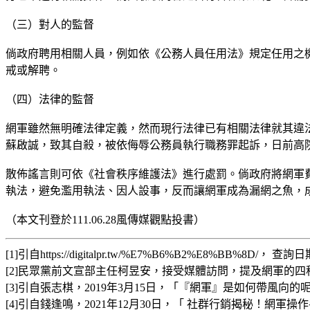
（三）對人的監督
倘政府聘用相關人員，例如依《公務人員任用法》規定任用之
戒或解聘。
（四）法律的監督
網軍雖然無明確法律定義，然而現行法律已有相關法律就其違
蘇啟誠，致其自殺，被依侮辱公務員執行職務罪起訴，日前高院
散佈謠言則可依《社會秩序維護法》進行處罰。倘政府將網軍
執法，避免濫用執法、因人設事，反而讓網軍成為漏網之魚，
（本文刊登於111.06.28風傳媒觀點投書）
[1]引自https://digitalpr.tw/%E7%B6%B2%E8%BB%8D/， 查
[2]民眾黨前文宣部主任柯昱安，接受媒體訪問，提及網軍的四種類型。網址：http
[3]引自張志棋，2019年3月15日，「『網軍』是如何帶風向的呢？窺探口碑行
[4]引自錢逢鳴，2021年12月30日，「 社群行銷揭秘！網軍操作手法內幕」，