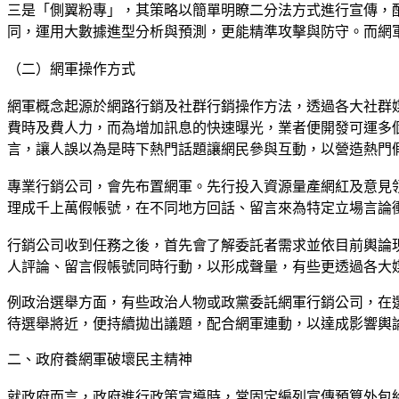
三是「側翼粉專」，其策略以簡單明瞭二分法方式進行宣傳，
同，運用大數據進型分析與預測，更能精準攻擊與防守。而網軍
（二）網軍操作方式
網軍概念起源於網路行銷及社群行銷操作方法，透過各大社群
費時及費人力，而為增加訊息的快速曝光，業者便開發可運多
言，讓人誤以為是時下熱門話題讓網民參與互動，以營造熱門
專業行銷公司，會先布置網軍。先行投入資源量產網紅及意見
理成千上萬假帳號，在不同地方回話、留言來為特定立場言論
行銷公司收到任務之後，首先會了解委託者需求並依目前輿論
人評論、留言假帳號同時行動，以形成聲量，有些更透過各大
例政治選舉方面，有些政治人物或政黨委託網軍行銷公司，在
待選舉將近，便持續拋出議題，配合網軍連動，以達成影響輿
二、政府養網軍破壞民主精神
就政府而言，政府進行政策宣導時，常固定編列宣傳預算外包給網路社