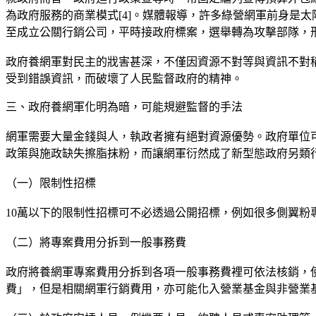
為政府服務的商業模式[4]。媒體報導，許多綠營網軍前身是
至成立公關行銷公司，平時接政府標案，選舉轉為攻擊部隊，形
政府養網軍對民主的戕害甚深，不僅因資源不對等與資訊不對
受到錯誤資訊，而破壞了人民監督政府的精神。
三、政府養網軍化明為暗，可能規避監督的手法
網軍需要大量金錢與人，執政者擁有絕對資源優勢。政府單位
政策與施政缺失擦脂抹粉，而讓網軍衍然成了新型態政府另類
（一）限制性招標
10萬以下的限制性招標可不必透過公開招標，例如很多側翼
（二）將專案費用分拆到一般事務費
政府將養網軍專案費用分拆到各項一般事務費裡可依法核銷，
費」，但是相關網軍行銷費用，亦可能化入營業基金與非營業