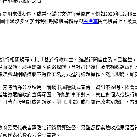
，行小編帶風向之實
是用來做梗圖，或當小編撰文進行帶風向。例如2020年12月
張圖卡過沒多久就出現在親綠臉書粉專與
民進黨
民代臉書上，被質
已進行相關規範，其「基於行政中立、維護新聞自由及人民權益
平面媒體、廣播媒體、網路媒體（含社群媒體）及電視媒體辦理
般媒體與網路媒體不得採匿名方式進行議題操作。然此規範，顯
，有時淪為公器私用，而網軍屬隱藏式宣傳，資訊不透明，國會
者建議限縮政府宣傳範圍，僅能對事不對人，禁止對個人或進行
，同時直接明訂處罰規定，例《刑法》或相關行政處罰規則，方
政府民意代表皆需強化行銷預算監督。另監督標案驗收成果是否
民意代表花費心力強化監督。