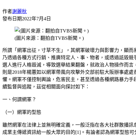
作者
謝麗秋
發布日期
2022年7月4日
(圖片來源：翻拍自TVBS新聞。)
所謂「網軍出征，寸草不生」，其網軍破壞力與影響力，顯而
乃透過各種方式行銷、推廣特定人、事、物者，或透過詆毀競
選人進行人格毀滅，導致選舉結果翻盤，就政治人物操作而言
則是2018年楊蕙如以網軍帶風向攻擊外交部前駐大阪辦事處處長
懼。網軍不僅控制輿論，危害民主，甚至透過各種網路暴力手
續監督與追蹤，茲從相關面向探討如下：
一、何謂網軍？
（一）網軍的型態
雖然網軍在法律上並無明確定義，一般泛指在各大社群散播訊
成業主傳遞資訊給一般大眾的目的[1]。有論者認為網軍型態