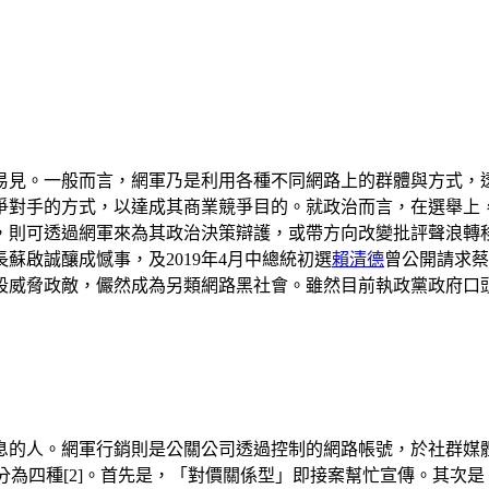
易見。一般而言，網軍乃是利用各種不同網路上的群體與方式，透
爭對手的方式，以達成其商業競爭目的。就政治而言，在選舉上
，則可透過網軍來為其政治決策辯護，或帶方向改變批評聲浪轉
蘇啟誠釀成憾事，及2019年4月中總統初選
賴清德
曾公開請求蔡
段威脅政敵，儼然成為另類網路黑社會。雖然目前執政黨政府口
息的人。網軍行銷則是公關公司透過控制的網路帳號，於社群媒
可分為四種[2]。首先是，「對價關係型」即接案幫忙宣傳。其次