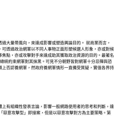
過大量帶風向，來達成影響或塑造輿論目的。 就商業而言，
，可透過政治網軍以不同人事物正面形塑候選人形象，亦或對候
移焦點，亦或攻擊對手來達成助其獲取政治資源的目的。最著名
總統約束網軍對其抹黑。可見不分朝野皆對網軍十分忌殫與恐
頭上否認養網軍，然政府養網軍情形一直備受質疑，實值各界持
體上有組織性發表言論，影響一般網路使用者的思考和判斷，達
是「惡意攻擊型」即接案，但是以惡意攻擊對方為主要策略。第