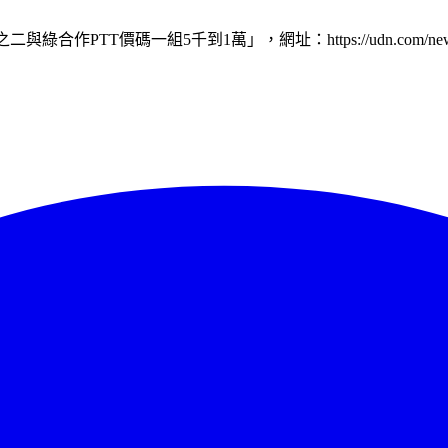
作PTT價碼一組5千到1萬」，網址：https://udn.com/news/st