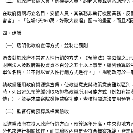
（三）於政府安插人員，例機要人員、約聘人員或專案助理等
在政府機關巧立名目，安插人員，其業務非執行機關業務，反而
害者」、「包場1天960萬，好歌大家唱」圖卡的畫面，而且2
四、建議
（一）透明化政府宣傳方式，並制定罰則
過去對於政府不當置入性行銷的方式，《預算法》第62條之1
財團法人及政府轉投資資本百分之五十以上事業，編列預算於
單位名稱，並不得以置入性行銷方式進行。」，規範政府於一
執政黨運用政府資源進宣傳，使政黨意志與政策意志難以區別
時，列出避免預算編列取巧挪為政黨所用可能方式（例如有論
傳」），並要求監察院發揮監察功能，查核相關違法支用預算
（二）監督行銷預算與標案驗收
民進黨政府在投入政府行銷方面，預算逐年升高，中央與地方
分包來進行相關操作，而其驗收內容是否符合標案規範，皆需