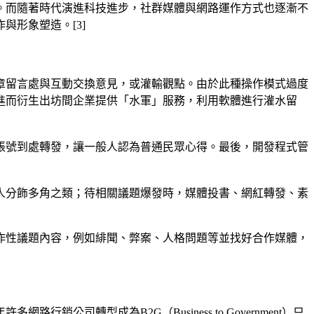
。而隨著時代演進科技進步，社群媒體與網路運作方式也逐漸不
形象塑造。[3]
章留言處與互動交換意見，或灌輸觀點。由於此種操作模式過度
進而衍生出坊間企業提供「水軍」服務，利用軟體進行灌水留
帳號到處轉發，讓一般人認為普通民眾心得。最後，開發程式管
人分飾多角之類；待相關議題爆發時，媒體投書、網紅轉發、素
作性議題內容，例如緋聞、弊案、人格問題等並找好合作媒體，
轉型成為B2G（Business to Government）只