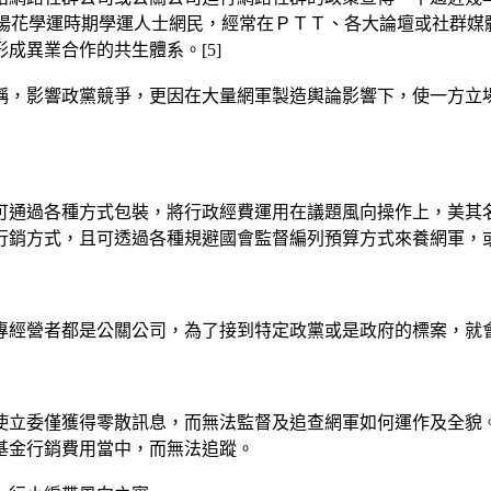
太陽花學運時期學運人士網民，經常在ＰＴＴ、各大論壇或社群
成異業合作的共生體系。[5]
稱，影響政黨競爭，更因在大量網軍製造輿論影響下，使一方立
可通過各種方式包裝，將行政經費運用在議題風向操作上，美其
行銷方式，且可透過各種規避國會監督編列預算方式來養網軍，
粉專經營者都是公關公司，為了接到特定政黨或是政府的標案，就
使立委僅獲得零散訊息，而無法監督及追查網軍如何運作及全貌
基金行銷費用當中，而無法追蹤。