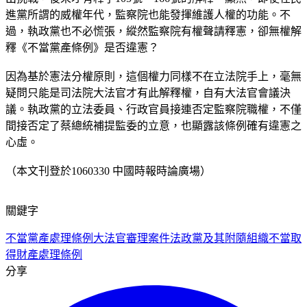
進黨所謂的威權年代，監察院也能發揮維護人權的功能。不
過，執政黨也不必慌張，縱然監察院有權聲請釋憲，卻無權解
釋《不當黨產條例》是否違憲？
因為基於憲法分權原則，這個權力同樣不在立法院手上，毫無
疑問只能是司法院大法官才有此解釋權，自有大法官會議決
議。執政黨的立法委員、行政官員接連否定監察院職權，不僅
間接否定了蔡總統補提監委的立意，也顯露該條例確有違憲之
心虛。
（本文刊登於1060330 中國時報時論廣場）
關鍵字
不當黨產處理條例
大法官審理案件法
政黨及其附隨組織不當取
得財產處理條例
分享