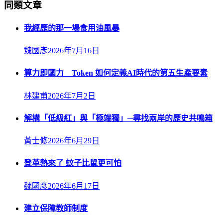
同類文章
我經歷的那一場食用油風暴
魏國彥
2026年7月16日
算力即國力 Token 如何定義AI時代的第五生產要素
林建甫
2026年7月2日
解構「低級紅」與「極端獨」─尋找兩岸的歷史共鳴箱
黃士修
2026年6月29日
登革熱來了 蚊子比鼠更可怕
魏國彥
2026年6月17日
建立保障教師制度