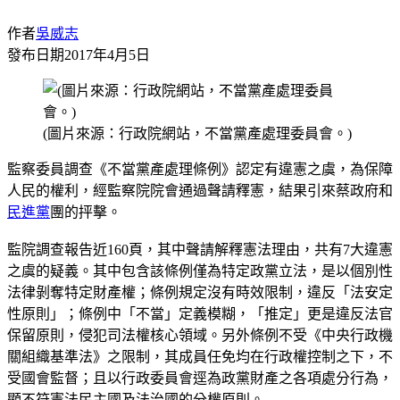
作者
吳威志
發布日期
2017年4月5日
(圖片來源：行政院網站，不當黨產處理委員會。)
監察委員調查《不當黨產處理條例》認定有違憲之虞，為保障
人民的權利，經監察院院會通過聲請釋憲，結果引來蔡政府和
民進黨
團的抨擊。
監院調查報告近160頁，其中聲請解釋憲法理由，共有7大違憲
之虞的疑義。其中包含該條例僅為特定政黨立法，是以個別性
法律剝奪特定財產權；條例規定沒有時效限制，違反「法安定
性原則」；條例中「不當」定義模糊，「推定」更是違反法官
保留原則，侵犯司法權核心領域。另外條例不受《中央行政機
關組織基準法》之限制，其成員任免均在行政權控制之下，不
受國會監督；且以行政委員會逕為政黨財產之各項處分行為，
顯不符憲法民主國及法治國的分權原則。