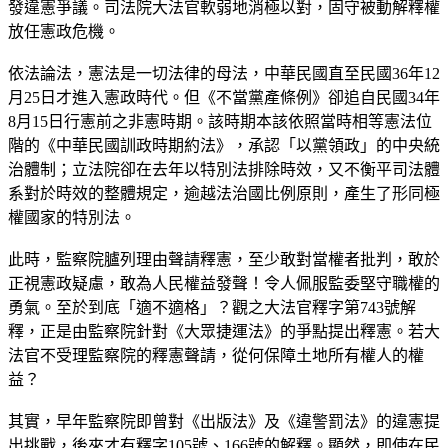
發違憲爭議。司法院大法官軟弱地消極以對，固守被動解釋權
放任憲政危機。
依法論法，憲法是一切法律的母法，中華民國直至民國36年12
月25日才進入憲政時代。但《不當黨產條例》卻追自民國34年
8月15日行憲前之非憲時期。該時期本該依照當時相等憲法位
階的《中華民國訓政時期約法》，承認「以黨領政」的中央統
治體制；立法院卻在去年以特別法排除時效，又不衡平司法體
系對於時效的整體規定，逾越法治國比例原則，產生了形同極
權國家的特別法。
此時，監察院臚列理由聲請釋憲，至少敢對當權者批判，敢於
正視憲政疑慮，敢為人民權益發聲！令人佩服監委堅守職權的
勇氣。至於到底「適不適格」？觀之大法官釋字第743號解
釋，正是由監察院針對《大眾捷運法》的爭點提出釋憲。若大
法官不受理監察院的釋憲聲請，從何保障土地所有權人的權
益？
其實，早年監察院即曾對《出版法》及《違警罰法》的違憲提
出挑戰，後來才有釋字105號、166號的解釋。顯然，即使在民