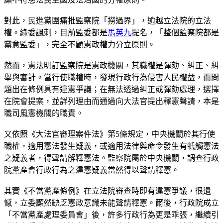
對此，民進黨團痛批監察院「撈過界」，逾越立法院的立法
權。綠委諷刺，目前監委都是
馬英九
提名，「整個監察院都是
黨意監委」，完全不顧憲政權力分立原則。
然而，憲法明訂監察院是憲政機關，其職權是彈劾、糾正、糾
舉與審計。當行使職權時，發現行政行為侵害人民權益，而問
題出在條例具有違憲爭議；在無法透過糾正或彈劾處理，選擇
在院會提案，並詳列理由而通過向大法官提出釋憲聲請，本是
職司風憲機關的職責。
又依照《大法官審理案件法》第5條規定，中央機關於其行使
職權，適用憲法發生疑義，或適用法律與命令發生有牴觸憲法
之疑義者，得聲請解釋憲法。監察院屬於中央機關，調查行政
院黨產會行政行為之違憲疑義當然得以聲請釋憲。
其實《不當黨產條例》在立法院審查時即有違憲爭議，很遺
憾，立委顯然缺乏憲政意識未能聲請釋憲。爾後，行政院成立
「不當黨產處理委員會」後，許多行政行為更是乖張，繼續引