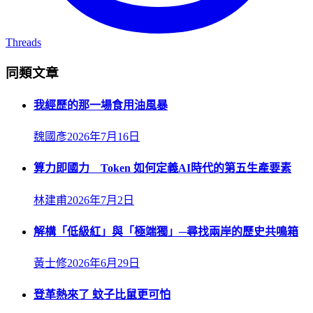
Threads
同類文章
我經歷的那一場食用油風暴
魏國彥
2026年7月16日
算力即國力 Token 如何定義AI時代的第五生產要素
林建甫
2026年7月2日
解構「低級紅」與「極端獨」─尋找兩岸的歷史共鳴箱
黃士修
2026年6月29日
登革熱來了 蚊子比鼠更可怕