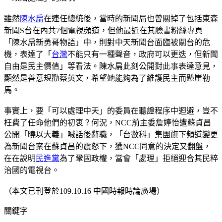
雖然
陳水扁
在連任總統後，當時的新聞局也曾關掉了包括東森
新聞S台在內共7個電視頻道，但他最近在其臉書粉絲專頁
「陳水扁新勇哥物語」中，則對中天新聞台面臨被關台的危
機，表達了「
台灣
不能只有一種聲音，政府可以更迭，但新聞
自由是民主價值」等看法。陳水扁此刻公開對此事表達意見，
顯然是善意規勸蔡英文，希望她能夠為了維護民主而懸崖勒
馬。
事實上，要「可以處理中天」的委員在聽證程序中迴避，豈不
枉費了任命他們的初衷？何況，NCC前主委詹婷怡遭蘇貞昌
公開「曉以大義」喊話後辭職，「台數科」集團旗下頻道變更
為新聞台案在蘇貞昌的震怒下，獲NCC同意的決定又翻盤，
在在說明
民進黨
為了鞏固政權，當會「處理」拒絕迎合其民粹
治國的電視台。
（本文已刊登於109.10.16 中國時報時論廣場）
關鍵字