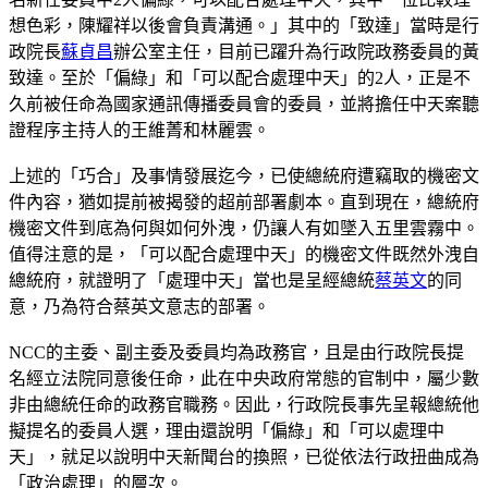
想色彩，陳耀祥以後會負責溝通。」其中的「致達」當時是行
政院長
蘇貞昌
辦公室主任，目前已躍升為行政院政務委員的黃
致達。至於「偏綠」和「可以配合處理中天」的2人，正是不
久前被任命為國家通訊傳播委員會的委員，並將擔任中天案聽
證程序主持人的王維菁和林麗雲。
上述的「巧合」及事情發展迄今，已使總統府遭竊取的機密文
件內容，猶如提前被揭發的超前部署劇本。直到現在，總統府
機密文件到底為何與如何外洩，仍讓人有如墜入五里雲霧中。
值得注意的是，「可以配合處理中天」的機密文件既然外洩自
總統府，就證明了「處理中天」當也是呈經總統
蔡英文
的同
意，乃為符合蔡英文意志的部署。
NCC的主委、副主委及委員均為政務官，且是由行政院長提
名經立法院同意後任命，此在中央政府常態的官制中，屬少數
非由總統任命的政務官職務。因此，行政院長事先呈報總統他
擬提名的委員人選，理由還說明「偏綠」和「可以處理中
天」，就足以說明中天新聞台的換照，已從依法行政扭曲成為
「政治處理」的層次。