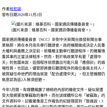
作者
桂宏誠
發布日期
2020年11月2日
(圖片來源：維基百科，國家通訊傳播委員會。)
國家通訊傳播委員會（NCC）針對中天新聞台換發新聞台事
業執照，將在本月底先舉行聽證會。政府機關做成決定人民重
大權利與義務之決定前，依職權主動舉行聽證程序，的確屬慎
重其事的正當法律程序。然而，對於執政黨早有要「處理中
天」的氛圍來說，這個程序就透露出可能只是「應個卯」的過
場性質。也因此，儘管即將擔任聽證程序的兩位委員主持人，
被質疑任命他們的理由就是「配合處理中天」，但主管機關仍
執意認為這2人無須迴避。
今年5月間，有媒體揭露了總統府內部的機密文件，疑似是遭
受大陸網軍攻擊竊取的事件，而在該媒體所公布「被竊取」的
文件資料中，記載著像是工作報告的紀錄理提到「致達說，3
名新任委員中2人偏綠，可以配合處理中天，其中一位比較理