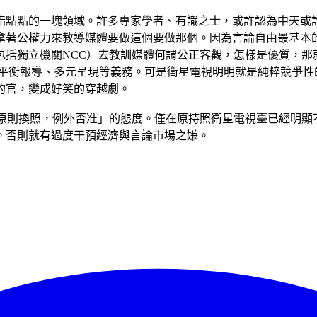
指點點的一塊領域。許多專家學者、有識之士，或許認為中天或
拿著公權力來教導媒體要做這個要做那個。因為言論自由最基本
包括獨立機關NCC）去教訓媒體何謂公正客觀，怎樣是優質，那
ee），負有平衡報導、多元呈現等義務。可是衛星電視明明就是純粹
的官，變成好笑的穿越劇。
「原則換照，例外否准」的態度。僅在原持照衛星電視臺已經明顯
。否則就有過度干預經濟與言論市場之嫌。