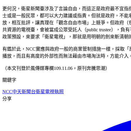
更何況，衛星新聞臺涉及了言論自由，而這正是政府最不宜指
士或是一般民眾，都可以大力建議或指責。但就是政府，不能
放，相互批評，讓真理在「觀念自由市場」上競爭。但政府（
共資源的電視臺，會被當成公眾受託人（public trust
政策預設，來要求「衛星電視」，那就是用明朝的劍來斬清朝
有鑑於此，NCC實應與政府一般的商業管制措施一樣，採取
播放，而且有高度的外部性而無法藉由市場淘汰時，方能介入
（本文刊登於風傳媒專欄109.11.06，原刊奔騰思潮）
關鍵字
NCC
中天新聞台
衛星電視執照
分享