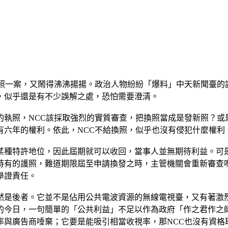
照一案，又鬧得沸沸揚揚。政治人物紛紛「爆料」中天新聞臺的
，似乎還是有不少誤解之處，恐怕需要澄清。
的執照，NCC該採取強烈的實質審查，把換照當成是發新照？或
有六年的權利。依此，NCC不給換照，似乎也沒有侵犯什麼權利
某種特許地位，因此屆期就可以收回，當事人並無期待利益。可
持有的護照，難道期限屆至申請換發之時，主管機關會重新審查
舉證責任。
然是後者。它並不是佔用公共電波資源的無線電視臺，又有著激
的今日，一句簡單的「公共利益」不足以作為政府「作之君作之
率與廣告商唾棄；它要是能吸引相當收視率，那NCC也沒有資格