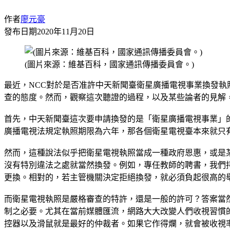
作者
廖元豪
發布日期
2020年11月20日
(圖片來源：維基百科，國家通訊傳播委員會。)
最近，NCC對於是否准許中天新聞臺衛星廣播電視事業換發執
查的態度。然而，觀察這次聽證的過程，以及某些論者的見解
首先，中天新聞臺這次要申請換發的是「衛星廣播電視事業」
廣播電視法規定執照期限為六年，那各個衛星電視臺本來就只
然而，這種說法似乎把衛星電視執照當成一種政府恩惠，或是
沒有特別違法之處就當然換發。例如，專任教師的聘書，我們
更換。相對的，若主管機關決定拒絕換發，就必須負起很高的
而衛星電視執照是嚴格審查的特許，還是一般的許可？答案當
制之必要。尤其在當前媒體匯流，網路大大改變人們收視習慣
控器以及滑鼠就是最好的仲裁者。如果它作得爛，就會被收視