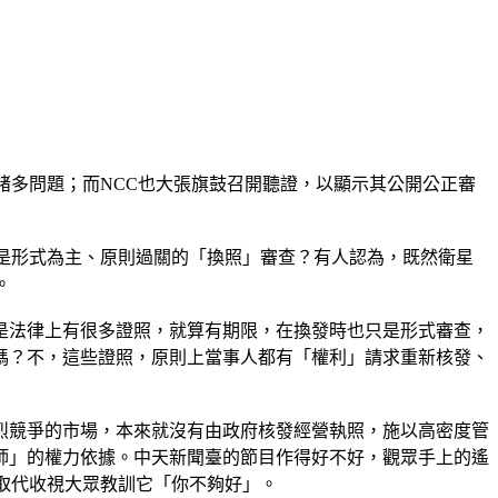
諸多問題；而NCC也大張旗鼓召開聽證，以顯示其公開公正審
是形式為主、原則過關的「換照」審查？有人認為，既然衛星
。
是法律上有很多證照，就算有期限，在換發時也只是形式審查，
嗎？不，這些證照，原則上當事人都有「權利」請求重新核發、
烈競爭的市場，本來就沒有由政府核發經營執照，施以高密度管
師」的權力依據。中天新聞臺的節目作得好不好，觀眾手上的遙
取代收視大眾教訓它「你不夠好」。